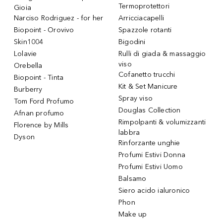
Termoprotettori
Gioia
Narciso Rodriguez - for her
Arricciacapelli
Biopoint - Orovivo
Spazzole rotanti
Skin1004
Bigodini
Lolavie
Rulli di giada & massaggio
viso
Orebella
Cofanetto trucchi
Biopoint - Tinta
Kit & Set Manicure
Burberry
Spray viso
Tom Ford Profumo
Douglas Collection
Afnan profumo
Rimpolpanti & volumizzanti
Florence by Mills
labbra
Dyson
Rinforzante unghie
Profumi Estivi Donna
Profumi Estivi Uomo
Balsamo
Siero acido ialuronico
Phon
Make up