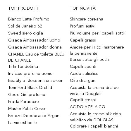
TOP PRODOTTI
TOP NOVITÀ
Bianco Latte Profumo
Skincare coreana
Sol de Janeiro 62
Profumi estivi
Sweed siero ciglia
Più volume per i capelli sottili
Gisada Ambassador uomo
Capelli grassi
Gisada Ambassador donna
Amore per i ricci: mantenere
la permanente
CHANEL Eau de toilette BLEU
Borse sotto gli occhi
DE CHANEL
Tirtir fondotinta
Capelli spenti
Invictus profumo uomo
Acido salicilico
Beauty of Joseon sunscreen
Olio di argan
Tom Ford Black Orchid
Acquista la crema di aloe
vera su Douglas
Good Girl profumo
Capelli crespi
Prada Paradoxe
ACIDO AZELAICO
Master Patch Cosrx
Acquista le creme all’acido
Breeze Deodorante Argan
salicilico da DOUGLAS
La vie est belle
Colorare i capelli bianchi