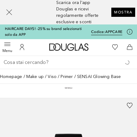
Scarica ora l'app
[navigation.slideout.screenreader]
Douglas e ricevi
MOSTRA
regolarmente offerte
esclusive e sconti
HAIRCARE DAYS! -25% su brand selezionati
Codice:
APPCARE
solo da APP
A Douglas Home
Alla Mia Li
Apri menu
Al Mio Account
Al 
Menu
Torna indietro
Esegui ricerca
Homepage
Make up
Viso
Primer
SENSAI Glowing Base