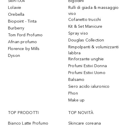
Skin1004
Bigodini
Lolavie
Rulli di giada & massaggio
viso
Orebella
Cofanetto trucchi
Biopoint - Tinta
Kit & Set Manicure
Burberry
Spray viso
Tom Ford Profumo
Douglas Collection
Afnan profumo
Rimpolpanti & volumizzanti
Florence by Mills
labbra
Dyson
Rinforzante unghie
Profumi Estivi Donna
Profumi Estivi Uomo
Balsamo
Siero acido ialuronico
Phon
Make up
TOP PRODOTTI
TOP NOVITÀ
Bianco Latte Profumo
Skincare coreana