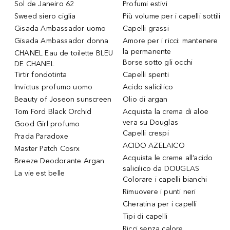
Sol de Janeiro 62
Profumi estivi
Sweed siero ciglia
Più volume per i capelli sottili
Gisada Ambassador uomo
Capelli grassi
Gisada Ambassador donna
Amore per i ricci: mantenere
la permanente
CHANEL Eau de toilette BLEU
Borse sotto gli occhi
DE CHANEL
Tirtir fondotinta
Capelli spenti
Invictus profumo uomo
Acido salicilico
Beauty of Joseon sunscreen
Olio di argan
Tom Ford Black Orchid
Acquista la crema di aloe
vera su Douglas
Good Girl profumo
Capelli crespi
Prada Paradoxe
ACIDO AZELAICO
Master Patch Cosrx
Acquista le creme all’acido
Breeze Deodorante Argan
salicilico da DOUGLAS
La vie est belle
Colorare i capelli bianchi
Rimuovere i punti neri
Cheratina per i capelli
Tipi di capelli
Ricci senza calore