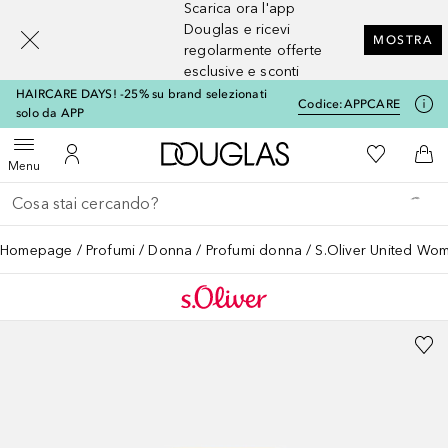
Scarica ora l'app
[navigation.slideout.screenreader]
Douglas e ricevi
MOSTRA
regolarmente offerte
esclusive e sconti
HAIRCARE DAYS! -25% su brand selezionati
Codice:
APPCARE
solo da APP
A Douglas Home
Alla Mia Li
Apri menu
Al Mio Account
Al 
Menu
Torna indietro
Esegui ricerca
Homepage
Profumi
Donna
Profumi donna
S.Oliver United Wo