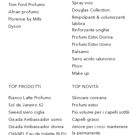
Spray viso
Tom Ford Profumo
Douglas Collection
Afnan profumo
Rimpolpanti & volumizzanti
Florence by Mills
labbra
Dyson
Rinforzante unghie
Profumi Estivi Donna
Profumi Estivi Uomo
Balsamo
Siero acido ialuronico
Phon
Make up
TOP PRODOTTI
TOP NOVITÀ
Bianco Latte Profumo
Skincare coreana
Sol de Janeiro 62
Profumi estivi
Sweed siero ciglia
Più volume per i capelli sottili
Gisada Ambassador uomo
Capelli grassi
Gisada Ambassador donna
Amore per i ricci: mantenere
la permanente
CHANEL Eau de toilette BLEU