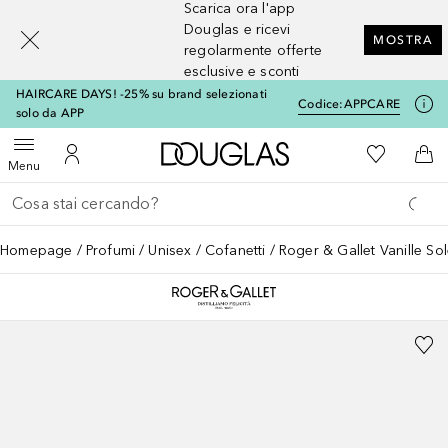
Scarica ora l'app
[navigation.slideout.screenreader]
Douglas e ricevi
MOSTRA
regolarmente offerte
esclusive e sconti
HAIRCARE DAYS! -25% su brand selezionati
Codice:
APPCARE
solo da APP
A Douglas Home
Alla Mia Li
Apri menu
Al Mio Account
Al 
Menu
Torna indietro
Esegui ricerca
Homepage
Profumi
Unisex
Cofanetti
Roger & Gallet Vanille So