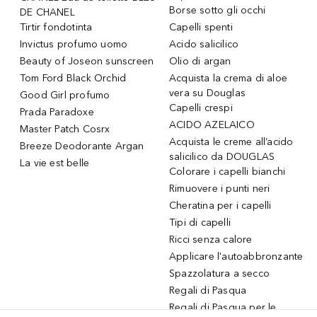
Borse sotto gli occhi
DE CHANEL
Tirtir fondotinta
Capelli spenti
Invictus profumo uomo
Acido salicilico
Beauty of Joseon sunscreen
Olio di argan
Tom Ford Black Orchid
Acquista la crema di aloe
vera su Douglas
Good Girl profumo
Capelli crespi
Prada Paradoxe
ACIDO AZELAICO
Master Patch Cosrx
Acquista le creme all’acido
Breeze Deodorante Argan
salicilico da DOUGLAS
La vie est belle
Colorare i capelli bianchi
Rimuovere i punti neri
Cheratina per i capelli
Tipi di capelli
Ricci senza calore
Applicare l'autoabbronzante
Spazzolatura a secco
Regali di Pasqua
Regali di Pasqua per le