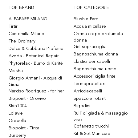
TOP BRAND
TOP CATEGORIE
ALFAPARF MILANO
Blush e Fard
Tirtir
Acqua micellare
Camomilla Milano
Crema corpo profumata
donna
The Ordinary
Gel sopracciglia
Dolce & Gabbana Profumo
Bagnoschiuma donna
Aveda - Botanical Repair
Elastici per capelli
Phytorelax - Burro di Karitè
Bagnoschiuma uomo
Missha
Accessori ciglia finte
Giorgio Armani - Acqua di
Termoprotettori
Gioia
Narciso Rodriguez - for her
Arricciacapelli
Biopoint - Orovivo
Spazzole rotanti
Skin1004
Bigodini
Lolavie
Rulli di giada & massaggio
viso
Orebella
Cofanetto trucchi
Biopoint - Tinta
Kit & Set Manicure
Burberry