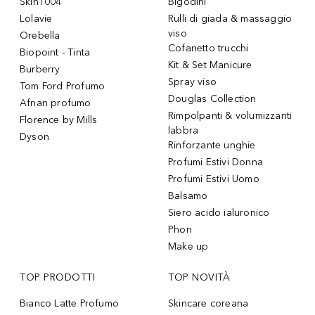
Skin1004
Bigodini
Lolavie
Rulli di giada & massaggio
viso
Orebella
Cofanetto trucchi
Biopoint - Tinta
Kit & Set Manicure
Burberry
Spray viso
Tom Ford Profumo
Douglas Collection
Afnan profumo
Rimpolpanti & volumizzanti
Florence by Mills
labbra
Dyson
Rinforzante unghie
Profumi Estivi Donna
Profumi Estivi Uomo
Balsamo
Siero acido ialuronico
Phon
Make up
TOP PRODOTTI
TOP NOVITÀ
Bianco Latte Profumo
Skincare coreana