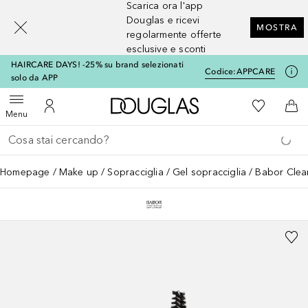
Scarica ora l'app
[navigation.slideout.screenreader]
Douglas e ricevi
MOSTRA
regolarmente offerte
esclusive e sconti
HAIRCARE DAYS! -25% su brand selezionati
Codice:
APPCARE
solo da APP
A Douglas Home
Alla Mia Li
Apri menu
Al Mio Account
Al 
Menu
Torna indietro
Esegui ricerca
Homepage
Make up
Sopracciglia
Gel sopracciglia
Babor Clea