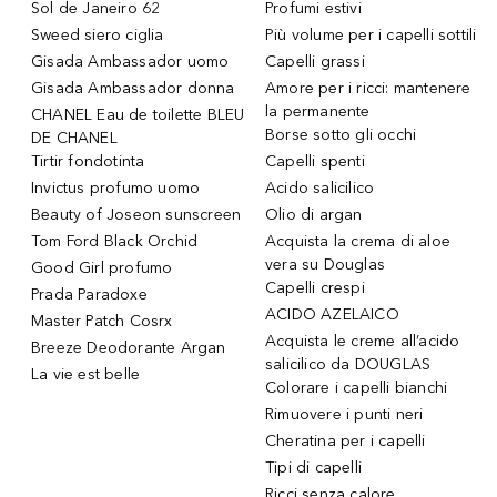
Sol de Janeiro 62
Profumi estivi
Sweed siero ciglia
Più volume per i capelli sottili
Gisada Ambassador uomo
Capelli grassi
Gisada Ambassador donna
Amore per i ricci: mantenere
la permanente
CHANEL Eau de toilette BLEU
Borse sotto gli occhi
DE CHANEL
Tirtir fondotinta
Capelli spenti
Invictus profumo uomo
Acido salicilico
Beauty of Joseon sunscreen
Olio di argan
Tom Ford Black Orchid
Acquista la crema di aloe
vera su Douglas
Good Girl profumo
Capelli crespi
Prada Paradoxe
ACIDO AZELAICO
Master Patch Cosrx
Acquista le creme all’acido
Breeze Deodorante Argan
salicilico da DOUGLAS
La vie est belle
Colorare i capelli bianchi
Rimuovere i punti neri
Cheratina per i capelli
Tipi di capelli
Ricci senza calore