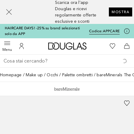
Scarica ora l'app
[navigation.slideout.screenreader]
Douglas e ricevi
MOSTRA
regolarmente offerte
esclusive e sconti
HAIRCARE DAYS! -25% su brand selezionati
Codice:
APPCARE
solo da APP
A Douglas Home
Alla Mia Li
Apri menu
Al Mio Account
Al 
Menu
Torna indietro
Esegui ricerca
Homepage
Make up
Occhi
Palette ombretti
bareMinerals The O