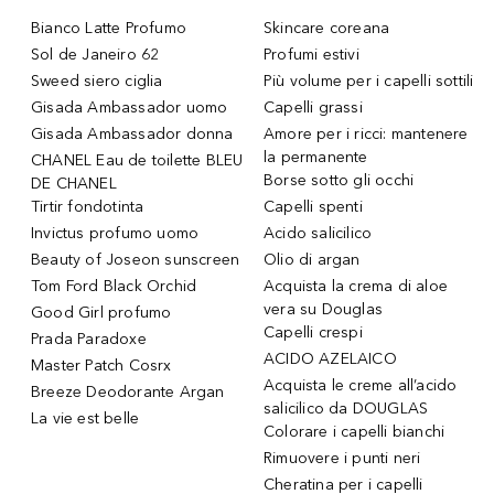
Bianco Latte Profumo
Skincare coreana
Sol de Janeiro 62
Profumi estivi
Sweed siero ciglia
Più volume per i capelli sottili
Gisada Ambassador uomo
Capelli grassi
Gisada Ambassador donna
Amore per i ricci: mantenere
la permanente
CHANEL Eau de toilette BLEU
Borse sotto gli occhi
DE CHANEL
Tirtir fondotinta
Capelli spenti
Invictus profumo uomo
Acido salicilico
Beauty of Joseon sunscreen
Olio di argan
Tom Ford Black Orchid
Acquista la crema di aloe
vera su Douglas
Good Girl profumo
Capelli crespi
Prada Paradoxe
ACIDO AZELAICO
Master Patch Cosrx
Acquista le creme all’acido
Breeze Deodorante Argan
salicilico da DOUGLAS
La vie est belle
Colorare i capelli bianchi
Rimuovere i punti neri
Cheratina per i capelli