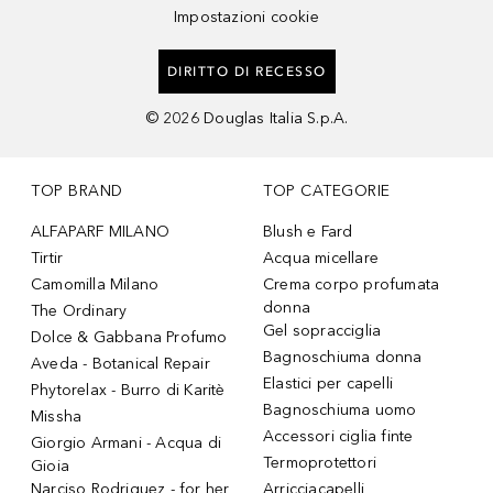
Impostazioni cookie
DIRITTO DI RECESSO
©
2026
Douglas Italia S.p.A.
TOP BRAND
TOP CATEGORIE
ALFAPARF MILANO
Blush e Fard
Tirtir
Acqua micellare
Camomilla Milano
Crema corpo profumata
donna
The Ordinary
Gel sopracciglia
Dolce & Gabbana Profumo
Bagnoschiuma donna
Aveda - Botanical Repair
Elastici per capelli
Phytorelax - Burro di Karitè
Bagnoschiuma uomo
Missha
Accessori ciglia finte
Giorgio Armani - Acqua di
Termoprotettori
Gioia
Narciso Rodriguez - for her
Arricciacapelli