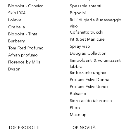
Biopoint - Orovivo
Spazzole rotanti
Skin1004
Bigodini
Lolavie
Rulli di giada & massaggio
viso
Orebella
Cofanetto trucchi
Biopoint - Tinta
Kit & Set Manicure
Burberry
Spray viso
Tom Ford Profumo
Douglas Collection
Afnan profumo
Rimpolpanti & volumizzanti
Florence by Mills
labbra
Dyson
Rinforzante unghie
Profumi Estivi Donna
Profumi Estivi Uomo
Balsamo
Siero acido ialuronico
Phon
Make up
TOP PRODOTTI
TOP NOVITÀ