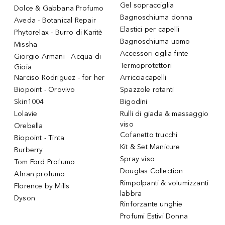
Gel sopracciglia
Dolce & Gabbana Profumo
Bagnoschiuma donna
Aveda - Botanical Repair
Elastici per capelli
Phytorelax - Burro di Karitè
Bagnoschiuma uomo
Missha
Accessori ciglia finte
Giorgio Armani - Acqua di
Termoprotettori
Gioia
Narciso Rodriguez - for her
Arricciacapelli
Biopoint - Orovivo
Spazzole rotanti
Skin1004
Bigodini
Lolavie
Rulli di giada & massaggio
viso
Orebella
Cofanetto trucchi
Biopoint - Tinta
Kit & Set Manicure
Burberry
Spray viso
Tom Ford Profumo
Douglas Collection
Afnan profumo
Rimpolpanti & volumizzanti
Florence by Mills
labbra
Dyson
Rinforzante unghie
Profumi Estivi Donna