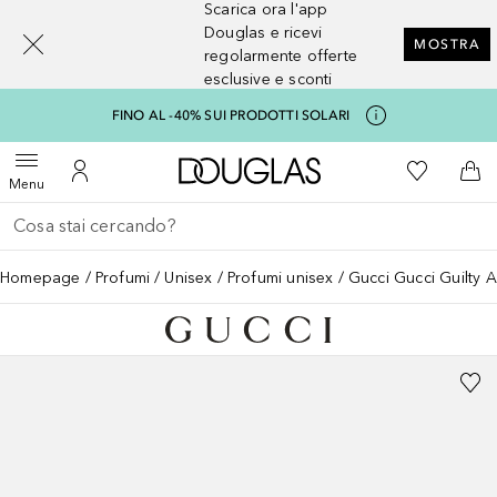
Scarica ora l'app
[navigation.slideout.screenreader]
Douglas e ricevi
MOSTRA
regolarmente offerte
esclusive e sconti
FINO AL -40% SUI PRODOTTI SOLARI
A Douglas Home
Alla Mia Li
Apri menu
Al Mio Account
Al 
Menu
Torna indietro
Esegui ricerca
Homepage
Profumi
Unisex
Profumi unisex
Gucci Gucci Guilty