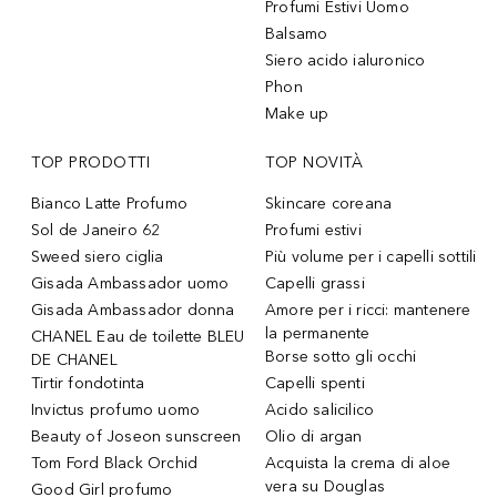
Profumi Estivi Uomo
Balsamo
Siero acido ialuronico
Phon
Make up
TOP PRODOTTI
TOP NOVITÀ
Bianco Latte Profumo
Skincare coreana
Sol de Janeiro 62
Profumi estivi
Sweed siero ciglia
Più volume per i capelli sottili
Gisada Ambassador uomo
Capelli grassi
Gisada Ambassador donna
Amore per i ricci: mantenere
la permanente
CHANEL Eau de toilette BLEU
Borse sotto gli occhi
DE CHANEL
Tirtir fondotinta
Capelli spenti
Invictus profumo uomo
Acido salicilico
Beauty of Joseon sunscreen
Olio di argan
Tom Ford Black Orchid
Acquista la crema di aloe
vera su Douglas
Good Girl profumo