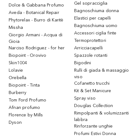
Gel sopracciglia
Dolce & Gabbana Profumo
Bagnoschiuma donna
Aveda - Botanical Repair
Elastici per capelli
Phytorelax - Burro di Karitè
Bagnoschiuma uomo
Missha
Accessori ciglia finte
Giorgio Armani - Acqua di
Termoprotettori
Gioia
Narciso Rodriguez - for her
Arricciacapelli
Biopoint - Orovivo
Spazzole rotanti
Skin1004
Bigodini
Lolavie
Rulli di giada & massaggio
viso
Orebella
Cofanetto trucchi
Biopoint - Tinta
Kit & Set Manicure
Burberry
Spray viso
Tom Ford Profumo
Douglas Collection
Afnan profumo
Rimpolpanti & volumizzanti
Florence by Mills
labbra
Dyson
Rinforzante unghie
Profumi Estivi Donna