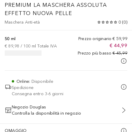
PREMIUM
LA MASCHERA ASSOLUTA
EFFETTO NUOVA PELLE
Maschera Anti-età
0
(
0
)
50 ml
Prezzo originario
€ 59,99
€ 44,99
€ 89,98
 / 
100
ml
Totale IVA
Prezzo più basso
€ 45,99
Online
:
Disponibile
Spedizione
Consegna entro 3-6 giorni
Negozio Douglas
Controlla la disponibilità in negozio
AGGIUNGI AL CARRELLO
OMAGGIO