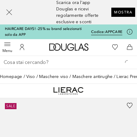
Scarica ora l'app
[navigation.slideout.screenreader]
Douglas e ricevi
MOSTRA
regolarmente offerte
esclusive e sconti
HAIRCARE DAYS! -25% su brand selezionati
Codice:
APPCARE
solo da APP
A Douglas Home
Alla Mia Li
Apri menu
Al Mio Account
Al 
Menu
Torna indietro
Esegui ricerca
Homepage
Viso
Maschere viso
Maschere antirughe
Lierac Pr
SALE