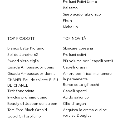
Profumi Estivi Uomo
Balsamo
Siero acido ialuronico
Phon
Make up
TOP PRODOTTI
TOP NOVITÀ
Bianco Latte Profumo
Skincare coreana
Sol de Janeiro 62
Profumi estivi
Sweed siero ciglia
Più volume per i capelli sottili
Gisada Ambassador uomo
Capelli grassi
Gisada Ambassador donna
Amore per i ricci: mantenere
la permanente
CHANEL Eau de toilette BLEU
Borse sotto gli occhi
DE CHANEL
Tirtir fondotinta
Capelli spenti
Invictus profumo uomo
Acido salicilico
Beauty of Joseon sunscreen
Olio di argan
Tom Ford Black Orchid
Acquista la crema di aloe
vera su Douglas
Good Girl profumo