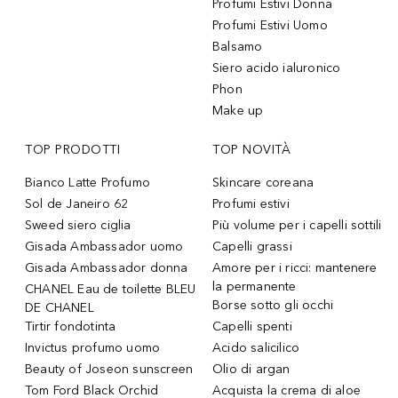
Profumi Estivi Donna
Profumi Estivi Uomo
Balsamo
Siero acido ialuronico
Phon
Make up
TOP PRODOTTI
TOP NOVITÀ
Bianco Latte Profumo
Skincare coreana
Sol de Janeiro 62
Profumi estivi
Sweed siero ciglia
Più volume per i capelli sottili
Gisada Ambassador uomo
Capelli grassi
Gisada Ambassador donna
Amore per i ricci: mantenere
la permanente
CHANEL Eau de toilette BLEU
Borse sotto gli occhi
DE CHANEL
Tirtir fondotinta
Capelli spenti
Invictus profumo uomo
Acido salicilico
Beauty of Joseon sunscreen
Olio di argan
Tom Ford Black Orchid
Acquista la crema di aloe