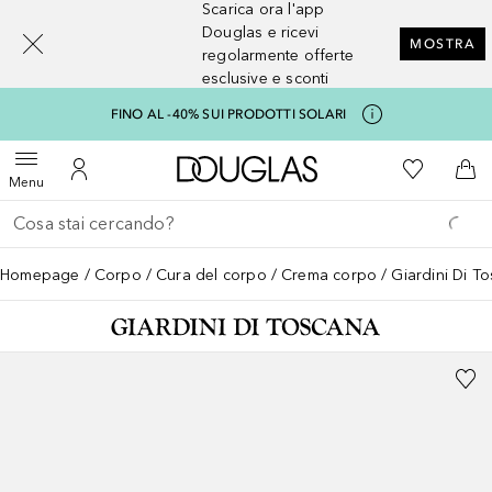
Scarica ora l'app
[navigation.slideout.screenreader]
Douglas e ricevi
MOSTRA
regolarmente offerte
esclusive e sconti
FINO AL -40% SUI PRODOTTI SOLARI
A Douglas Home
Alla Mia Li
Apri menu
Al Mio Account
Al 
Menu
Torna indietro
Esegui ricerca
Homepage
Corpo
Cura del corpo
Crema corpo
Giardini Di T