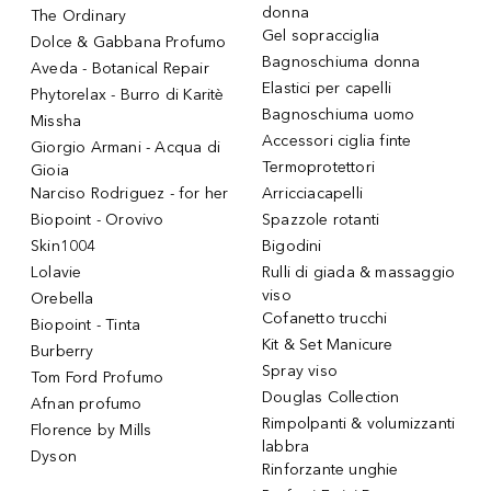
donna
The Ordinary
Gel sopracciglia
Dolce & Gabbana Profumo
Bagnoschiuma donna
Aveda - Botanical Repair
Elastici per capelli
Phytorelax - Burro di Karitè
Bagnoschiuma uomo
Missha
Accessori ciglia finte
Giorgio Armani - Acqua di
Termoprotettori
Gioia
Narciso Rodriguez - for her
Arricciacapelli
Biopoint - Orovivo
Spazzole rotanti
Skin1004
Bigodini
Lolavie
Rulli di giada & massaggio
viso
Orebella
Cofanetto trucchi
Biopoint - Tinta
Kit & Set Manicure
Burberry
Spray viso
Tom Ford Profumo
Douglas Collection
Afnan profumo
Rimpolpanti & volumizzanti
Florence by Mills
labbra
Dyson
Rinforzante unghie