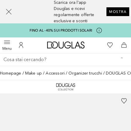
Scarica ora l'app
[navigation.slideout.screenreader]
Douglas e ricevi
MOSTRA
regolarmente offerte
esclusive e sconti
FINO AL -40% SUI PRODOTTI SOLARI
A Douglas Home
Alla Mia Li
Apri menu
Al Mio Account
Al 
Menu
Torna indietro
Esegui ricerca
Homepage
Make up
Accessori
Organizer trucchi
DOUGLAS COL