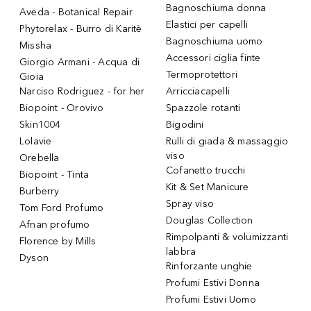
Bagnoschiuma donna
Aveda - Botanical Repair
Elastici per capelli
Phytorelax - Burro di Karitè
Bagnoschiuma uomo
Missha
Accessori ciglia finte
Giorgio Armani - Acqua di
Termoprotettori
Gioia
Narciso Rodriguez - for her
Arricciacapelli
Biopoint - Orovivo
Spazzole rotanti
Skin1004
Bigodini
Lolavie
Rulli di giada & massaggio
viso
Orebella
Cofanetto trucchi
Biopoint - Tinta
Kit & Set Manicure
Burberry
Spray viso
Tom Ford Profumo
Douglas Collection
Afnan profumo
Rimpolpanti & volumizzanti
Florence by Mills
labbra
Dyson
Rinforzante unghie
Profumi Estivi Donna
Profumi Estivi Uomo