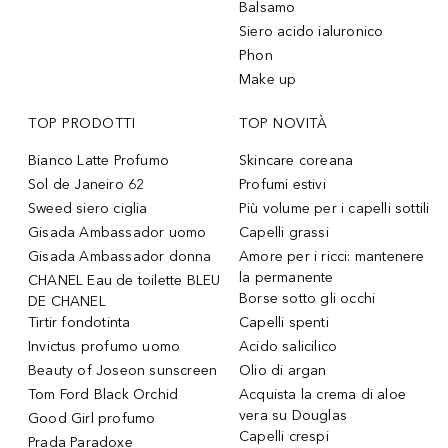
Balsamo
Siero acido ialuronico
Phon
Make up
TOP PRODOTTI
TOP NOVITÀ
Bianco Latte Profumo
Skincare coreana
Sol de Janeiro 62
Profumi estivi
Sweed siero ciglia
Più volume per i capelli sottili
Gisada Ambassador uomo
Capelli grassi
Gisada Ambassador donna
Amore per i ricci: mantenere
la permanente
CHANEL Eau de toilette BLEU
Borse sotto gli occhi
DE CHANEL
Tirtir fondotinta
Capelli spenti
Invictus profumo uomo
Acido salicilico
Beauty of Joseon sunscreen
Olio di argan
Tom Ford Black Orchid
Acquista la crema di aloe
vera su Douglas
Good Girl profumo
Capelli crespi
Prada Paradoxe