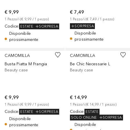
€ 9,99
€ 7,49
1
Pezzo/i
 (
€ 9,99
 / 
1
pezzo
)
1
Pezzo/i
 (
€ 7,49
 / 
1
pezzo
)
Codice
:
SORPRESA
ESTATE
SORPRESA
Disponibile
Disponibile
prossimamente
prossimamente
CAMOMILLA
CAMOMILLA
Busta Piatta M Frangia
Be Chic Necessarie L
Beauty case
Beauty case
€ 9,99
€ 14,99
1
Pezzo/i
 (
€ 9,99
 / 
1
pezzo
)
1
Pezzo/i
 (
€ 14,99
 / 
1
pezzo
)
Codice
:
Codice
:
ESTATE
SORPRESA
ESTATE
SOLO ONLINE
SORPRESA
Disponibile
Disponibile
prossimamente