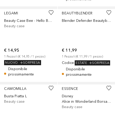
LEGAMI
BEAUTYBLENDER
Beauty Case Bee - Hello Beauty
Blender Defender Beautyblender Protective Case
Beauty case
€ 14,95
€ 11,99
1
Pezzo/i
 (
€ 14,95
 / 
1
pezzo
)
1
Pezzo/i
 (
€ 11,99
 / 
1
pezzo
)
Codice
:
NUOVO
SORPRESA
ESTATE
SORPRESA
Disponibile
Disponibile
prossimamente
prossimamente
CAMOMILLA
ESSENCE
Busta Piatta L
Disney
Beauty case
Alice in Wonderland Borsa Porta-Trucco
Beauty case