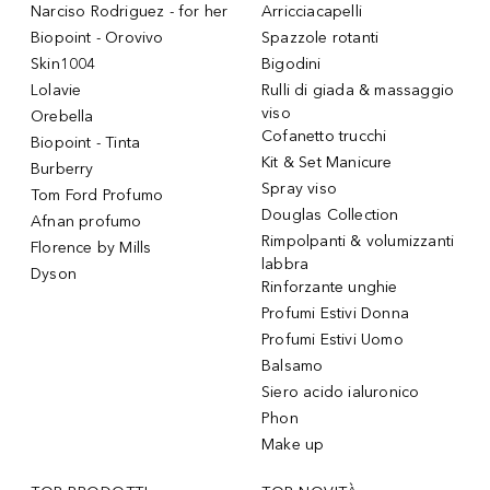
Narciso Rodriguez - for her
Arricciacapelli
Biopoint - Orovivo
Spazzole rotanti
Skin1004
Bigodini
Lolavie
Rulli di giada & massaggio
viso
Orebella
Cofanetto trucchi
Biopoint - Tinta
Kit & Set Manicure
Burberry
Spray viso
Tom Ford Profumo
Douglas Collection
Afnan profumo
Rimpolpanti & volumizzanti
Florence by Mills
labbra
Dyson
Rinforzante unghie
Profumi Estivi Donna
Profumi Estivi Uomo
Balsamo
Siero acido ialuronico
Phon
Make up