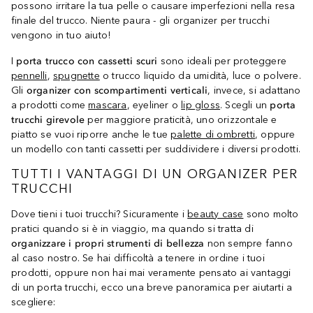
possono irritare la tua pelle o causare imperfezioni nella resa
finale del trucco. Niente paura - gli organizer per trucchi
vengono in tuo aiuto!
I
porta trucco con cassetti scuri
sono ideali per proteggere
pennelli
,
spugnette
o trucco liquido da umidità, luce o polvere.
Gli
organizer con scompartimenti verticali
, invece, si adattano
a prodotti come
mascara
, eyeliner o
lip gloss
. Scegli un
porta
trucchi girevole
per maggiore praticità, uno orizzontale e
piatto se vuoi riporre anche le tue
palette di ombretti
, oppure
un modello con tanti cassetti per suddividere i diversi prodotti.
TUTTI I VANTAGGI DI UN ORGANIZER PER
TRUCCHI
Dove tieni i tuoi trucchi? Sicuramente i
beauty case
sono molto
pratici quando si è in viaggio, ma quando si tratta di
organizzare i propri strumenti di bellezza
non sempre fanno
al caso nostro. Se hai difficoltà a tenere in ordine i tuoi
prodotti, oppure non hai mai veramente pensato ai vantaggi
di un porta trucchi, ecco una breve panoramica per aiutarti a
scegliere: