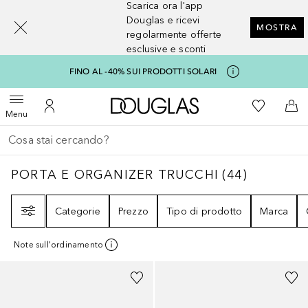
Scarica ora l'app
[navigation.slideout.screenreader]
Douglas e ricevi
MOSTRA
regolarmente offerte
esclusive e sconti
FINO AL -40% SUI PRODOTTI SOLARI
A Douglas Home
Alla Mia Li
Apri menu
Al Mio Account
Al 
Menu
Torna indietro
Esegui ricerca
PORTA E ORGANIZER TRUCCHI
44
RISULTAT
PORTA E ORGANIZER TRUCCHI
(
44
)
Filtri
Categorie
Prezzo
Tipo di prodotto
Marca
Note sull'ordinamento