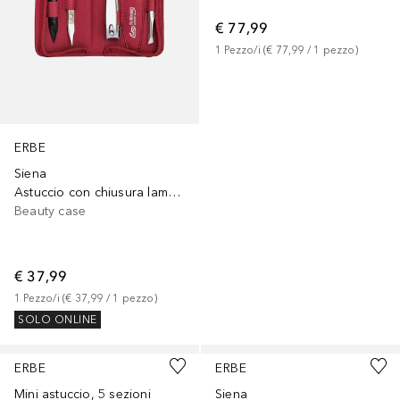
€ 77,99
1
Pezzo/i
 (
€ 77,99
 / 
1
pezzo
)
ERBE
Siena
Astuccio con chiusura lampo, 5 sezioni
Beauty case
€ 37,99
1
Pezzo/i
 (
€ 37,99
 / 
1
pezzo
)
SOLO ONLINE
ERBE
ERBE
Mini astuccio, 5 sezioni
Siena