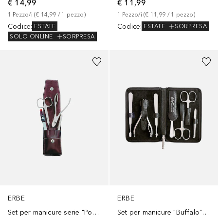
€ 14,99
€ 11,99
1
Pezzo/i
 (
€ 14,99
 / 
1
pezzo
)
1
Pezzo/i
 (
€ 11,99
 / 
1
pezzo
)
Codice
:
Codice
:
ESTATE
ESTATE
SORPRESA
SOLO ONLINE
SORPRESA
ERBE
ERBE
Set per manicure serie "Pocket", marrone, 4 pezzi
Set per manicure "Buffalo", marrone, 7 pezzi