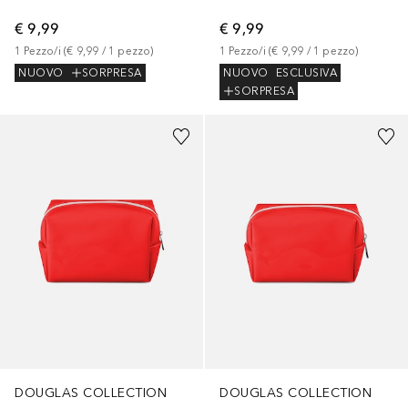
€ 9,99
€ 9,99
1
Pezzo/i
 (
€ 9,99
 / 
1
pezzo
)
1
Pezzo/i
 (
€ 9,99
 / 
1
pezzo
)
NUOVO
SORPRESA
NUOVO
ESCLUSIVA
SORPRESA
DOUGLAS COLLECTION
DOUGLAS COLLECTION