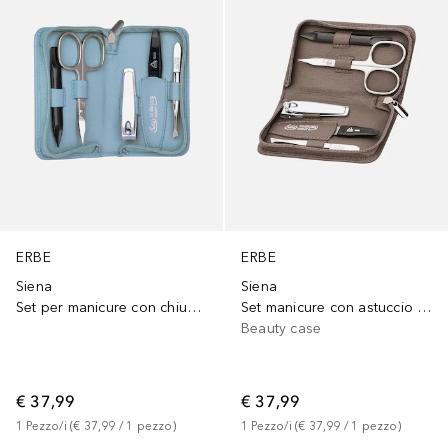
ERBE
ERBE
Siena
Siena
Set per manicure con chiusura a cerniera della serie "Siena", blu mare, 5 pezzi.
Set manicure con astuccio a zip serie 'Siena', taupe, 5 pezzi.
Beauty case
€ 37,99
€ 37,99
1
Pezzo/i
 (
€ 37,99
 / 
1
pezzo
)
1
Pezzo/i
 (
€ 37,99
 / 
1
pezzo
)