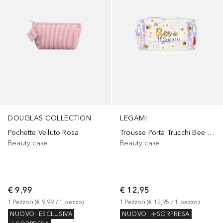
DOUGLAS COLLECTION
LEGAMI
Pochette Velluto Rosa
Trousse Porta Trucchi Bee - Make-up Queen
Beauty case
Beauty case
€ 9,99
€ 12,95
1
Pezzo/i
 (
€ 9,99
 / 
1
pezzo
)
1
Pezzo/i
 (
€ 12,95
 / 
1
pezzo
)
NUOVO
ESCLUSIVA
NUOVO
SORPRESA