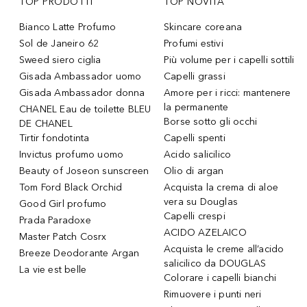
TOP PRODOTTI
TOP NOVITÀ
Bianco Latte Profumo
Skincare coreana
Sol de Janeiro 62
Profumi estivi
Sweed siero ciglia
Più volume per i capelli sottili
Gisada Ambassador uomo
Capelli grassi
Gisada Ambassador donna
Amore per i ricci: mantenere
la permanente
CHANEL Eau de toilette BLEU
Borse sotto gli occhi
DE CHANEL
Tirtir fondotinta
Capelli spenti
Invictus profumo uomo
Acido salicilico
Beauty of Joseon sunscreen
Olio di argan
Tom Ford Black Orchid
Acquista la crema di aloe
vera su Douglas
Good Girl profumo
Capelli crespi
Prada Paradoxe
ACIDO AZELAICO
Master Patch Cosrx
Acquista le creme all’acido
Breeze Deodorante Argan
salicilico da DOUGLAS
La vie est belle
Colorare i capelli bianchi
Rimuovere i punti neri