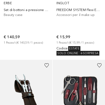
ERBE
INGLOT
Set di bottoni a pressione serie 'Antique' 5 pz.
FREEDOM SYSTEM Flexi Eco Palette [6]
Beauty case
Accessori per il make up
€ 140,59
€ 15,99
1
Pezzo/i
 (
€ 140,59
 / 
1
pezzo
)
1
Pezzo/i
 (
€ 15,99
 / 
1
pezzo
)
Codice
:
ESTATE
SOLO ONLINE
SORPRESA