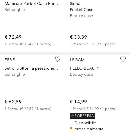
Manicure Pocket Case Range "Mountain Bear", brown, 5 pcs.
Siena
Set unghie
Pocket Case
Beauty case
€ 72,49
€ 33,39
1
Pezzo/i
 (
€ 72,49
 / 
1
pezzo
)
1
Pezzo/i
 (
€ 33,39
 / 
1
pezzo
)
ERBE
LEGAMI
Set di bottoni a pressione, 5 pezzi, blu mare
HELLO BEAUTY
Set unghie
Beauty case
€ 62,59
€ 14,99
1
Pezzo/i
 (
€ 62,59
 / 
1
pezzo
)
1
Pezzo/i
 (
€ 14,99
 / 
1
pezzo
)
SORPRESA
Disponibile
prossimamente