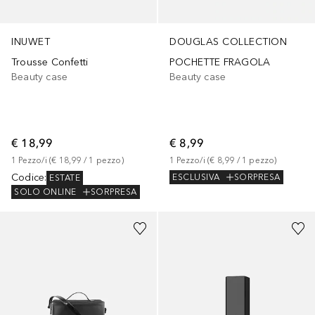
INUWET
DOUGLAS COLLECTION
Trousse Confetti
POCHETTE FRAGOLA
Beauty case
Beauty case
€ 18,99
€ 8,99
1
Pezzo/i
 (
€ 18,99
 / 
1
pezzo
)
1
Pezzo/i
 (
€ 8,99
 / 
1
pezzo
)
Codice
:
ESCLUSIVA
SORPRESA
ESTATE
SOLO ONLINE
SORPRESA