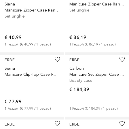
Siena
Manicure Zipper Case Range "Houston", brown, 7 pcs.
Manicure Zipper Case Range "Siena", black, 5 pcs.
Set unghie
Set unghie
€ 40,99
€ 86,19
1
Pezzo/i
 (
€ 40,99
 / 
1
pezzo
)
1
Pezzo/i
 (
€ 86,19
 / 
1
pezzo
)
ERBE
ERBE
Siena
Carbon
Manicure Clip-Top Case Range "Siena", red, 5 pcs.
Manicure Set Zipper Case Range "Carbon", black, 5 pcs.
Beauty case
€ 184,39
€ 77,99
1
Pezzo/i
 (
€ 77,99
 / 
1
pezzo
)
1
Pezzo/i
 (
€ 184,39
 / 
1
pezzo
)
ERBE
ERBE