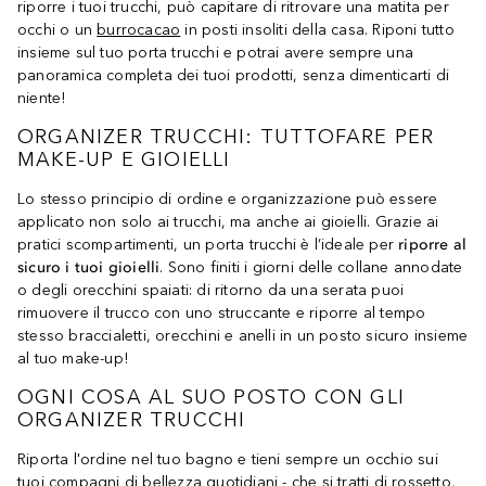
riporre i tuoi trucchi, può capitare di ritrovare una matita per
occhi o un
burrocacao
in posti insoliti della casa. Riponi tutto
insieme sul tuo porta trucchi e potrai avere sempre una
panoramica completa dei tuoi prodotti, senza dimenticarti di
niente!
ORGANIZER TRUCCHI: TUTTOFARE PER
MAKE-UP E GIOIELLI
Lo stesso principio di ordine e organizzazione può essere
applicato non solo ai trucchi, ma anche ai gioielli. Grazie ai
pratici scompartimenti, un porta trucchi è l’ideale per
riporre al
sicuro i tuoi gioielli
. Sono finiti i giorni delle collane annodate
o degli orecchini spaiati: di ritorno da una serata puoi
rimuovere il trucco con uno struccante e riporre al tempo
stesso braccialetti, orecchini e anelli in un posto sicuro insieme
al tuo make-up!
OGNI COSA AL SUO POSTO CON GLI
ORGANIZER TRUCCHI
Riporta l'ordine nel tuo bagno e tieni sempre un occhio sui
tuoi compagni di bellezza quotidiani - che si tratti di
rossetto
,