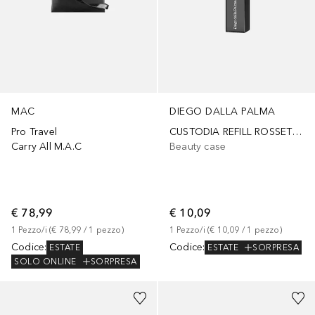
MAC
DIEGO DALLA PALMA
Pro Travel
CUSTODIA REFILL ROSSETTO NERA
Carry All M.A.C
Beauty case
€ 78,99
€ 10,09
1
Pezzo/i
 (
€ 78,99
 / 
1
pezzo
)
1
Pezzo/i
 (
€ 10,09
 / 
1
pezzo
)
Codice
:
Codice
:
ESTATE
ESTATE
SORPRESA
SOLO ONLINE
SORPRESA