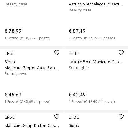
Beauty case
Astuccio leccalecca, 5 sezioni
Beauty case
€ 78,99
€ 87,19
1
Pezzo/i
 (
€ 78,99
 / 
1
pezzo
)
1
Pezzo/i
 (
€ 87,19
 / 
1
pezzo
)
ERBE
ERBE
Siena
"Magic Box" Manicure Case, silver mat, 7 pcs.
Manicure Zipper Case Range "Siena", green, 5 pcs.
Set unghie
Beauty case
€ 45,69
€ 42,49
1
Pezzo/i
 (
€ 45,69
 / 
1
pezzo
)
1
Pezzo/i
 (
€ 42,49
 / 
1
pezzo
)
ERBE
ERBE
Manicure Snap Button Case Range "Antik", brown, 7 pcs.
Siena