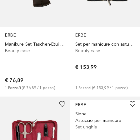
ERBE
ERBE
Maniküre Set Taschen-Etui mit Stecklasche Serie Mountain Bear, braun, 4-tlg.
Set per manicure con astuccio con cerniera, serie Mon Cherie, 5 pezzi
Beauty case
Beauty case
€ 153,99
€ 76,89
1
Pezzo/i
 (
€ 76,89
 / 
1
pezzo
)
1
Pezzo/i
 (
€ 153,99
 / 
1
pezzo
)
ERBE
Siena
Astuccio per manicure
Set unghie