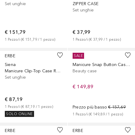
Set unghie
ZIPPER CASE
Set unghie
€ 151,79
€ 37,99
1
Pezzo/i
 (
€ 151,79
 / 
1
pezzo
)
1
Pezzo/i
 (
€ 37,99
 / 
1
pezzo
)
ERBE
ERBE
SALE
Siena
Manicure Snap Button Case Range "Mountain Bear", brown, 7 pcs.
Manicure Clip-Top Case Range "Siena", black, 5 pcs.
Beauty case
Set unghie
€ 149,89
€ 87,19
1
Pezzo/i
 (
€ 87,19
 / 
1
pezzo
)
Prezzo più basso
€ 157,69
SOLO ONLINE
1
Pezzo/i
 (
€ 149,89
 / 
1
pezzo
)
ERBE
ERBE