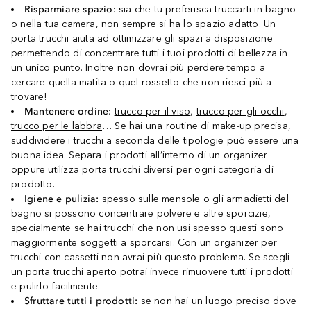
Risparmiare spazio:
sia che tu preferisca truccarti in bagno
o nella tua camera, non sempre si ha lo spazio adatto. Un
porta trucchi aiuta ad ottimizzare gli spazi a disposizione
permettendo di concentrare tutti i tuoi prodotti di bellezza in
un unico punto. Inoltre non dovrai più perdere tempo a
cercare quella matita o quel rossetto che non riesci più a
trovare!
Mantenere ordine:
trucco per il viso
,
trucco per gli occhi
,
trucco per le labbra
… Se hai una routine di make-up precisa,
suddividere i trucchi a seconda delle tipologie può essere una
buona idea. Separa i prodotti all’interno di un organizer
oppure utilizza porta trucchi diversi per ogni categoria di
prodotto.
Igiene e pulizia:
spesso sulle mensole o gli armadietti del
bagno si possono concentrare polvere e altre sporcizie,
specialmente se hai trucchi che non usi spesso questi sono
maggiormente soggetti a sporcarsi. Con un organizer per
trucchi con cassetti non avrai più questo problema. Se scegli
un porta trucchi aperto potrai invece rimuovere tutti i prodotti
e pulirlo facilmente.
Sfruttare tutti i prodotti:
se non hai un luogo preciso dove