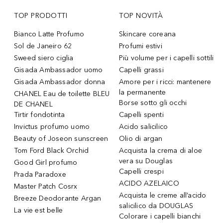
TOP PRODOTTI
TOP NOVITÀ
Bianco Latte Profumo
Skincare coreana
Sol de Janeiro 62
Profumi estivi
Sweed siero ciglia
Più volume per i capelli sottili
Gisada Ambassador uomo
Capelli grassi
Gisada Ambassador donna
Amore per i ricci: mantenere
la permanente
CHANEL Eau de toilette BLEU
Borse sotto gli occhi
DE CHANEL
Tirtir fondotinta
Capelli spenti
Invictus profumo uomo
Acido salicilico
Beauty of Joseon sunscreen
Olio di argan
Tom Ford Black Orchid
Acquista la crema di aloe
vera su Douglas
Good Girl profumo
Capelli crespi
Prada Paradoxe
ACIDO AZELAICO
Master Patch Cosrx
Acquista le creme all’acido
Breeze Deodorante Argan
salicilico da DOUGLAS
La vie est belle
Colorare i capelli bianchi