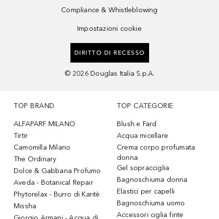
Compliance & Whistleblowing
Impostazioni cookie
DIRITTO DI RECESSO
©
2026
Douglas Italia S.p.A.
TOP BRAND
TOP CATEGORIE
ALFAPARF MILANO
Blush e Fard
Tirtir
Acqua micellare
Camomilla Milano
Crema corpo profumata
donna
The Ordinary
Gel sopracciglia
Dolce & Gabbana Profumo
Bagnoschiuma donna
Aveda - Botanical Repair
Elastici per capelli
Phytorelax - Burro di Karitè
Bagnoschiuma uomo
Missha
Accessori ciglia finte
Giorgio Armani - Acqua di