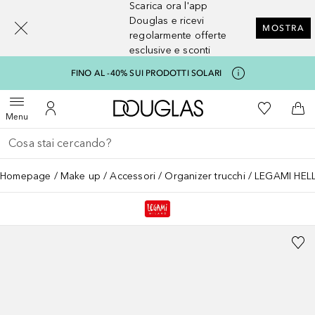
Scarica ora l'app
[navigation.slideout.screenreader]
Douglas e ricevi
MOSTRA
regolarmente offerte
esclusive e sconti
FINO AL -40% SUI PRODOTTI SOLARI
A Douglas Home
Alla Mia Li
Apri menu
Al Mio Account
Al 
Menu
Torna indietro
Esegui ricerca
Homepage
Make up
Accessori
Organizer trucchi
LEGAMI HEL