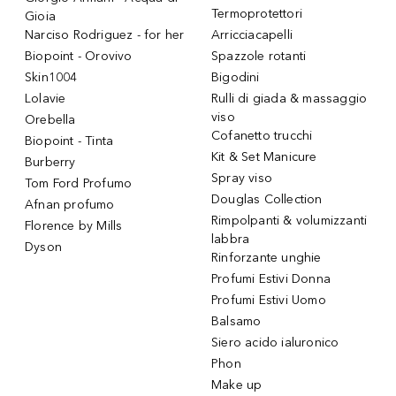
Termoprotettori
Gioia
Narciso Rodriguez - for her
Arricciacapelli
Biopoint - Orovivo
Spazzole rotanti
Skin1004
Bigodini
Lolavie
Rulli di giada & massaggio
viso
Orebella
Cofanetto trucchi
Biopoint - Tinta
Kit & Set Manicure
Burberry
Spray viso
Tom Ford Profumo
Douglas Collection
Afnan profumo
Rimpolpanti & volumizzanti
Florence by Mills
labbra
Dyson
Rinforzante unghie
Profumi Estivi Donna
Profumi Estivi Uomo
Balsamo
Siero acido ialuronico
Phon
Make up