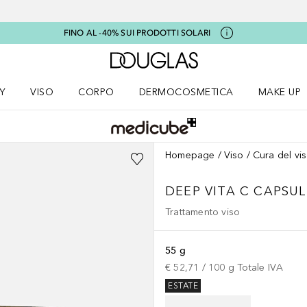
FINO AL -40% SUI PRODOTTI SOLARI
A Douglas Home
Y
VISO
CORPO
DERMOCOSMETICA
MAKE UP
menu K-BEAUTY
Apri il menu Viso
Apri il menu Corpo
Apri il menu DERMOCOSMETICA
Apri il me
Homepage
Viso
Cura del vi
DEEP VITA C CAPSU
Trattamento viso
55 g
€ 52,71
 / 
100
g
Totale IVA
ESTATE