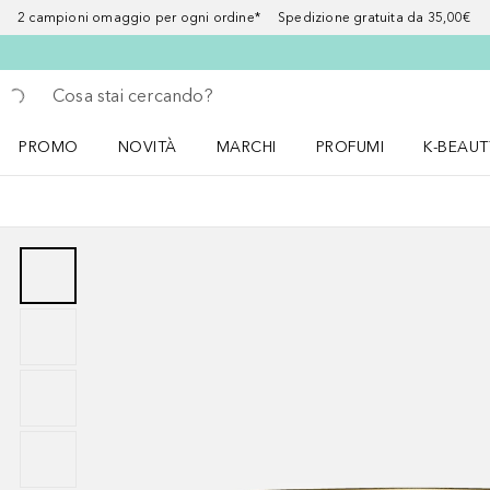
2 campioni omaggio per ogni ordine* Spedizione gratuita da 35,00€
Torna indietro
Esegui ricerca
PROMO
NOVITÀ
MARCHI
PROFUMI
K-BEAUT
Apri il menu PROMO
Apri il menu NOVITÀ
Apri il menu MARCHI
Apri il menu Profumi
Apri il 