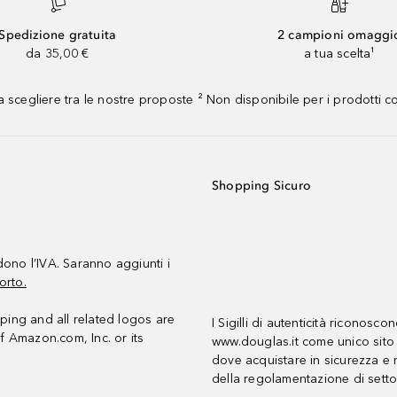
Spedizione gratuita
2 campioni omaggi
da 35,00 €
a tua scelta¹
 scegliere tra le nostre proposte ² Non disponibile per i prodotti 
Shopping Sicuro
udono l’IVA. Saranno aggiunti i
orto.
ing and all related logos are
I Sigilli di autenticità riconosco
f Amazon.com, Inc. or its
www.douglas.it come unico sito 
dove acquistare in sicurezza e n
della regolamentazione di setto