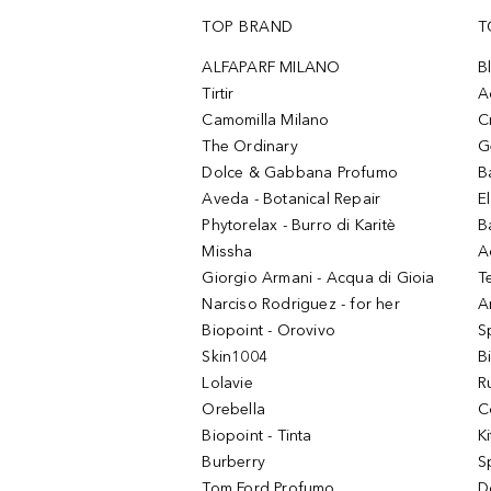
TOP BRAND
T
ALFAPARF MILANO
B
Tirtir
A
Camomilla Milano
C
The Ordinary
G
Dolce & Gabbana Profumo
B
Aveda - Botanical Repair
El
Phytorelax - Burro di Karitè
B
Missha
A
Giorgio Armani - Acqua di Gioia
T
Narciso Rodriguez - for her
Ar
Biopoint - Orovivo
S
Skin1004
B
Lolavie
R
Orebella
C
Biopoint - Tinta
K
Burberry
S
Tom Ford Profumo
D