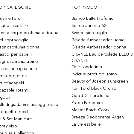
OP CATEGORIE
TOP PRODOTTI
lush e Fard
Bianco Latte Profumo
cqua micellare
Sol de Janeiro 62
rema corpo profumata donna
Sweed siero ciglia
el sopracciglia
Gisada Ambassador uomo
agnoschiuma donna
Gisada Ambassador donna
astici per capelli
CHANEL Eau de toilette BLEU D
CHANEL
agnoschiuma uomo
Tirtir fondotinta
ccessori ciglia finte
Invictus profumo uomo
ermoprotettori
Beauty of Joseon sunscreen
ricciacapelli
Tom Ford Black Orchid
pazzole rotanti
Good Girl profumo
igodini
Prada Paradoxe
ulli di giada & massaggio viso
Master Patch Cosrx
ofanetto trucchi
Breeze Deodorante Argan
it & Set Manicure
La vie est belle
pray viso
ouglas Collection