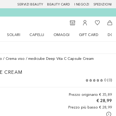
SERVIZI BEAUTY
BEAUTY CARD
I NEGOZI
SPEDIZIONI
Alla Mia Li
Storefinder
Al Mio Account
Al 
SOLARI
CAPELLI
OMAGGI
GIFT CARD
DOU
nu Make up
Apri il menu SOLARI
Apri il menu Capelli
Apri il menu OMAGGI
so
Crema viso
medicube Deep Vita C Capsule Cream
LE CREAM
0
(
0
)
Prezzo originario
€ 35,89
€ 28,99
Prezzo più basso
€ 28,99