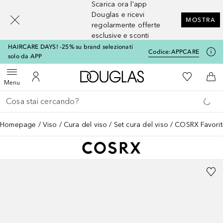
Scarica ora l'app
[navigation.slideout.screenreader]
Douglas e ricevi
MOSTRA
regolarmente offerte
esclusive e sconti
HAIRCARE DAYS! -25% su brand selezionati
Codice:
APPCARE
solo da APP
A Douglas Home
Alla Mia Li
Apri menu
Al Mio Account
Al 
Menu
Torna indietro
Esegui ricerca
Homepage
Viso
Cura del viso
Set cura del viso
COSRX Favorite