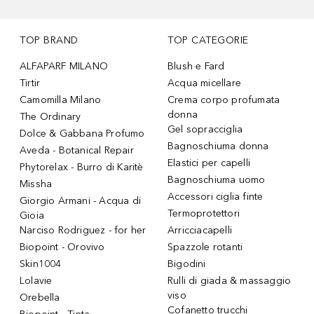
TOP BRAND
TOP CATEGORIE
ALFAPARF MILANO
Blush e Fard
Tirtir
Acqua micellare
Camomilla Milano
Crema corpo profumata
donna
The Ordinary
Gel sopracciglia
Dolce & Gabbana Profumo
Bagnoschiuma donna
Aveda - Botanical Repair
Elastici per capelli
Phytorelax - Burro di Karitè
Bagnoschiuma uomo
Missha
Accessori ciglia finte
Giorgio Armani - Acqua di
Termoprotettori
Gioia
Narciso Rodriguez - for her
Arricciacapelli
Biopoint - Orovivo
Spazzole rotanti
Skin1004
Bigodini
Lolavie
Rulli di giada & massaggio
viso
Orebella
Cofanetto trucchi