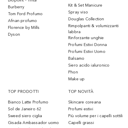
Biopoint - Tinta
Kit & Set Manicure
Burberry
Spray viso
Tom Ford Profumo
Douglas Collection
Afnan profumo
Rimpolpanti & volumizzanti
Florence by Mills
labbra
Dyson
Rinforzante unghie
Profumi Estivi Donna
Profumi Estivi Uomo
Balsamo
Siero acido ialuronico
Phon
Make up
TOP PRODOTTI
TOP NOVITÀ
Bianco Latte Profumo
Skincare coreana
Sol de Janeiro 62
Profumi estivi
Sweed siero ciglia
Più volume per i capelli sottili
Gisada Ambassador uomo
Capelli grassi