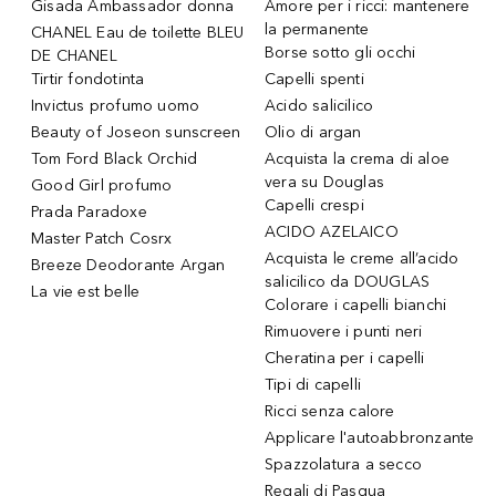
Gisada Ambassador donna
Amore per i ricci: mantenere
la permanente
CHANEL Eau de toilette BLEU
Borse sotto gli occhi
DE CHANEL
Tirtir fondotinta
Capelli spenti
Invictus profumo uomo
Acido salicilico
Beauty of Joseon sunscreen
Olio di argan
Tom Ford Black Orchid
Acquista la crema di aloe
vera su Douglas
Good Girl profumo
Capelli crespi
Prada Paradoxe
ACIDO AZELAICO
Master Patch Cosrx
Acquista le creme all’acido
Breeze Deodorante Argan
salicilico da DOUGLAS
La vie est belle
Colorare i capelli bianchi
Rimuovere i punti neri
Cheratina per i capelli
Tipi di capelli
Ricci senza calore
Applicare l'autoabbronzante
Spazzolatura a secco
Regali di Pasqua