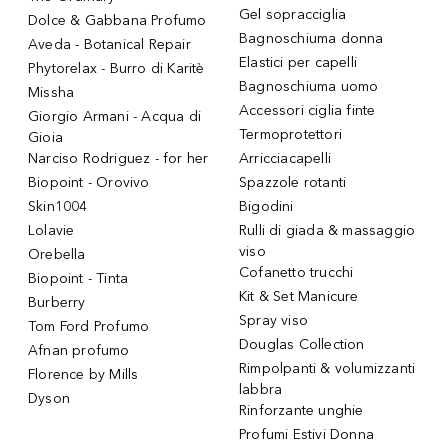
Gel sopracciglia
Dolce & Gabbana Profumo
Bagnoschiuma donna
Aveda - Botanical Repair
Elastici per capelli
Phytorelax - Burro di Karitè
Bagnoschiuma uomo
Missha
Accessori ciglia finte
Giorgio Armani - Acqua di
Termoprotettori
Gioia
Narciso Rodriguez - for her
Arricciacapelli
Biopoint - Orovivo
Spazzole rotanti
Skin1004
Bigodini
Lolavie
Rulli di giada & massaggio
viso
Orebella
Cofanetto trucchi
Biopoint - Tinta
Kit & Set Manicure
Burberry
Spray viso
Tom Ford Profumo
Douglas Collection
Afnan profumo
Rimpolpanti & volumizzanti
Florence by Mills
labbra
Dyson
Rinforzante unghie
Profumi Estivi Donna