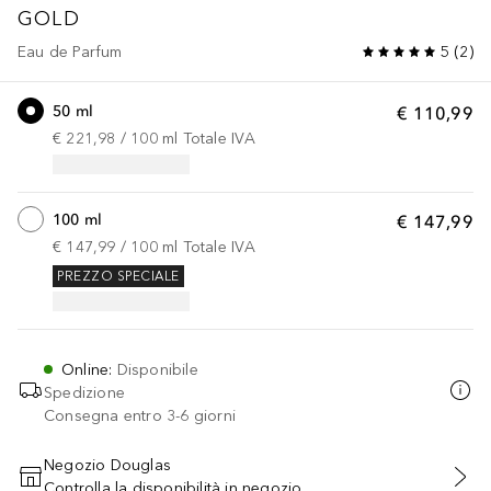
GOLD
Eau de Parfum
5
(
2
)
50 ml
€ 110,99
€ 221,98
 / 
100
ml
Totale IVA
100 ml
€ 147,99
€ 147,99
 / 
100
ml
Totale IVA
PREZZO SPECIALE
Online
:
Disponibile
Spedizione
Consegna entro 3-6 giorni
Negozio Douglas
Controlla la disponibilità in negozio
AGGIUNGI AL CARRELLO