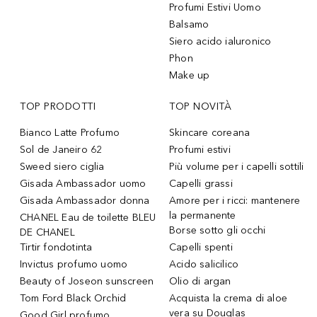
Profumi Estivi Uomo
Balsamo
Siero acido ialuronico
Phon
Make up
TOP PRODOTTI
TOP NOVITÀ
Bianco Latte Profumo
Skincare coreana
Sol de Janeiro 62
Profumi estivi
Sweed siero ciglia
Più volume per i capelli sottili
Gisada Ambassador uomo
Capelli grassi
Gisada Ambassador donna
Amore per i ricci: mantenere
la permanente
CHANEL Eau de toilette BLEU
Borse sotto gli occhi
DE CHANEL
Tirtir fondotinta
Capelli spenti
Invictus profumo uomo
Acido salicilico
Beauty of Joseon sunscreen
Olio di argan
Tom Ford Black Orchid
Acquista la crema di aloe
vera su Douglas
Good Girl profumo