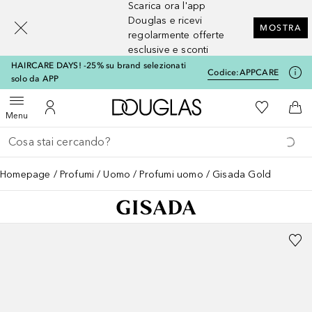
Scarica ora l'app
[navigation.slideout.screenreader]
Douglas e ricevi
MOSTRA
regolarmente offerte
esclusive e sconti
HAIRCARE DAYS! -25% su brand selezionati
Codice:
APPCARE
solo da APP
A Douglas Home
Alla Mia Li
Apri menu
Al Mio Account
Al 
Menu
Torna indietro
Esegui ricerca
Homepage
Profumi
Uomo
Profumi uomo
Gisada Gold