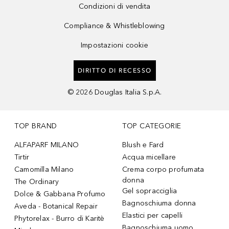
Condizioni di vendita
Compliance & Whistleblowing
Impostazioni cookie
DIRITTO DI RECESSO
©
2026
Douglas Italia S.p.A.
TOP BRAND
TOP CATEGORIE
ALFAPARF MILANO
Blush e Fard
Tirtir
Acqua micellare
Camomilla Milano
Crema corpo profumata
donna
The Ordinary
Gel sopracciglia
Dolce & Gabbana Profumo
Bagnoschiuma donna
Aveda - Botanical Repair
Elastici per capelli
Phytorelax - Burro di Karitè
Bagnoschiuma uomo