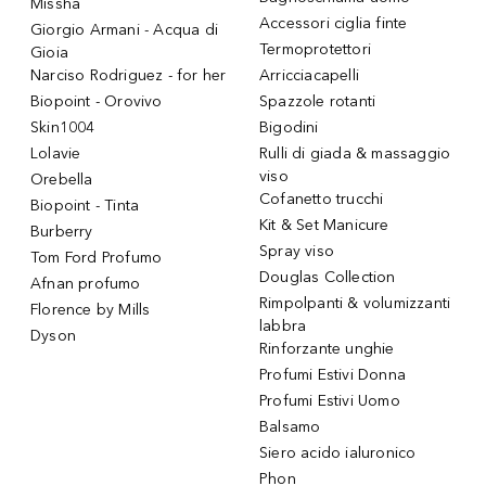
Missha
Accessori ciglia finte
Giorgio Armani - Acqua di
Termoprotettori
Gioia
Narciso Rodriguez - for her
Arricciacapelli
Biopoint - Orovivo
Spazzole rotanti
Skin1004
Bigodini
Lolavie
Rulli di giada & massaggio
viso
Orebella
Cofanetto trucchi
Biopoint - Tinta
Kit & Set Manicure
Burberry
Spray viso
Tom Ford Profumo
Douglas Collection
Afnan profumo
Rimpolpanti & volumizzanti
Florence by Mills
labbra
Dyson
Rinforzante unghie
Profumi Estivi Donna
Profumi Estivi Uomo
Balsamo
Siero acido ialuronico
Phon