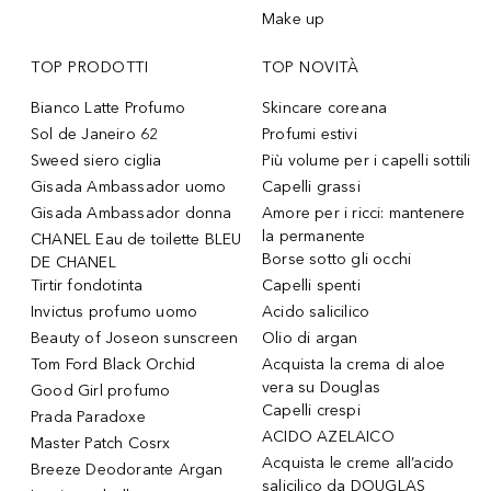
Make up
TOP PRODOTTI
TOP NOVITÀ
Bianco Latte Profumo
Skincare coreana
Sol de Janeiro 62
Profumi estivi
Sweed siero ciglia
Più volume per i capelli sottili
Gisada Ambassador uomo
Capelli grassi
Gisada Ambassador donna
Amore per i ricci: mantenere
la permanente
CHANEL Eau de toilette BLEU
Borse sotto gli occhi
DE CHANEL
Tirtir fondotinta
Capelli spenti
Invictus profumo uomo
Acido salicilico
Beauty of Joseon sunscreen
Olio di argan
Tom Ford Black Orchid
Acquista la crema di aloe
vera su Douglas
Good Girl profumo
Capelli crespi
Prada Paradoxe
ACIDO AZELAICO
Master Patch Cosrx
Acquista le creme all’acido
Breeze Deodorante Argan
salicilico da DOUGLAS