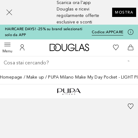
Scarica ora l'app
[navigation.slideout.screenreader]
Douglas e ricevi
MOSTRA
regolarmente offerte
esclusive e sconti
HAIRCARE DAYS! -25% su brand selezionati
Codice:
APPCARE
solo da APP
A Douglas Home
Alla Mia Li
Apri menu
Al Mio Account
Al 
Menu
Torna indietro
Esegui ricerca
Homepage
Make up
PUPA Milano Make My Day Pocket - LIGHT P