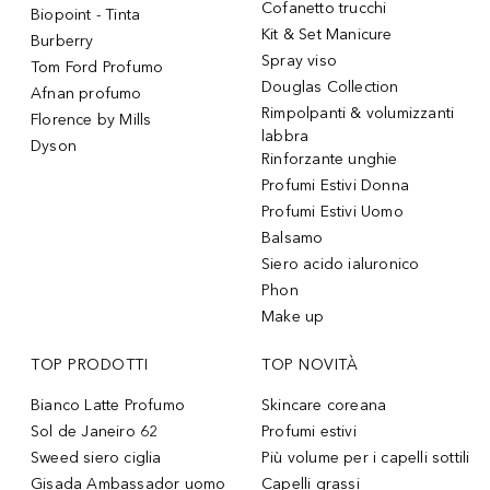
Cofanetto trucchi
Biopoint - Tinta
Kit & Set Manicure
Burberry
Spray viso
Tom Ford Profumo
Douglas Collection
Afnan profumo
Rimpolpanti & volumizzanti
Florence by Mills
labbra
Dyson
Rinforzante unghie
Profumi Estivi Donna
Profumi Estivi Uomo
Balsamo
Siero acido ialuronico
Phon
Make up
TOP PRODOTTI
TOP NOVITÀ
Bianco Latte Profumo
Skincare coreana
Sol de Janeiro 62
Profumi estivi
Sweed siero ciglia
Più volume per i capelli sottili
Gisada Ambassador uomo
Capelli grassi