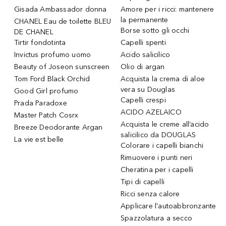
Gisada Ambassador donna
Amore per i ricci: mantenere
la permanente
CHANEL Eau de toilette BLEU
Borse sotto gli occhi
DE CHANEL
Tirtir fondotinta
Capelli spenti
Invictus profumo uomo
Acido salicilico
Beauty of Joseon sunscreen
Olio di argan
Tom Ford Black Orchid
Acquista la crema di aloe
vera su Douglas
Good Girl profumo
Capelli crespi
Prada Paradoxe
ACIDO AZELAICO
Master Patch Cosrx
Acquista le creme all’acido
Breeze Deodorante Argan
salicilico da DOUGLAS
La vie est belle
Colorare i capelli bianchi
Rimuovere i punti neri
Cheratina per i capelli
Tipi di capelli
Ricci senza calore
Applicare l'autoabbronzante
Spazzolatura a secco