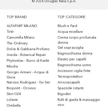
©
2026
Douglas Italia S.p.A.
TOP BRAND
TOP CATEGORIE
ALFAPARF MILANO
Blush e Fard
Tirtir
Acqua micellare
Camomilla Milano
Crema corpo profumata
donna
The Ordinary
Gel sopracciglia
Dolce & Gabbana Profumo
Bagnoschiuma donna
Aveda - Botanical Repair
Elastici per capelli
Phytorelax - Burro di Karitè
Bagnoschiuma uomo
Missha
Accessori ciglia finte
Giorgio Armani - Acqua di
Termoprotettori
Gioia
Narciso Rodriguez - for her
Arricciacapelli
Biopoint - Orovivo
Spazzole rotanti
Skin1004
Bigodini
Lolavie
Rulli di giada & massaggio
viso
Orebella