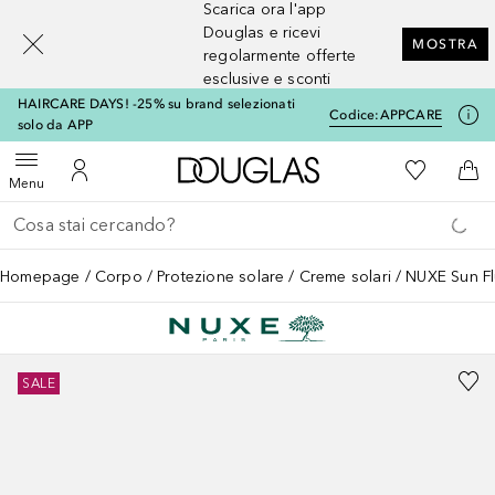
Scarica ora l'app
[navigation.slideout.screenreader]
Douglas e ricevi
MOSTRA
regolarmente offerte
esclusive e sconti
HAIRCARE DAYS! -25% su brand selezionati
Codice:
APPCARE
solo da APP
A Douglas Home
Alla Mia Li
Apri menu
Al Mio Account
Al 
Menu
Torna indietro
Esegui ricerca
Homepage
Corpo
Protezione solare
Creme solari
NUXE Sun Fl
SALE