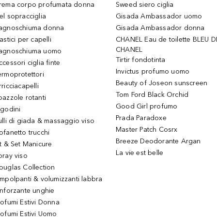
rema corpo profumata donna
Sweed siero ciglia
el sopracciglia
Gisada Ambassador uomo
agnoschiuma donna
Gisada Ambassador donna
astici per capelli
CHANEL Eau de toilette BLEU D
CHANEL
agnoschiuma uomo
Tirtir fondotinta
ccessori ciglia finte
Invictus profumo uomo
ermoprotettori
Beauty of Joseon sunscreen
ricciacapelli
Tom Ford Black Orchid
pazzole rotanti
Good Girl profumo
igodini
Prada Paradoxe
ulli di giada & massaggio viso
Master Patch Cosrx
ofanetto trucchi
Breeze Deodorante Argan
it & Set Manicure
La vie est belle
pray viso
ouglas Collection
impolpanti & volumizzanti labbra
inforzante unghie
rofumi Estivi Donna
rofumi Estivi Uomo