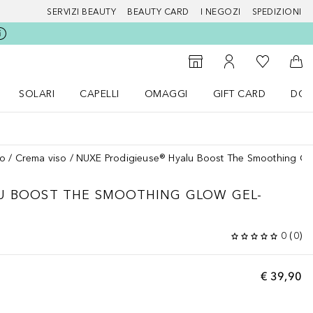
SERVIZI BEAUTY
BEAUTY CARD
I NEGOZI
SPEDIZIONI
Alla Mia Li
Storefinder
Al Mio Account
Al 
SOLARI
CAPELLI
OMAGGI
GIFT CARD
DOU
nu Make up
Apri il menu SOLARI
Apri il menu Capelli
Apri il menu OMAGGI
so
Crema viso
NUXE Prodigieuse® Hyalu Boost The Smoothing Gl
U BOOST
THE SMOOTHING GLOW GEL-
0
(
0
)
€ 39,90