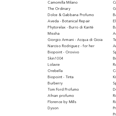
Camomilla Milano
C
The Ordinary
G
Dolce & Gabbana Profumo
B
Aveda - Botanical Repair
El
Phytorelax - Burro di Karitè
B
Missha
A
Giorgio Armani - Acqua di Gioia
T
Narciso Rodriguez - for her
Ar
Biopoint - Orovivo
S
Skin1004
B
Lolavie
R
Orebella
C
Biopoint - Tinta
K
Burberry
S
Tom Ford Profumo
D
Afnan profumo
R
Florence by Mills
R
Dyson
P
P