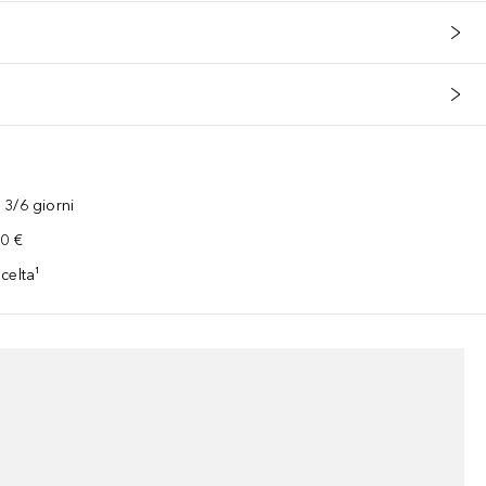
3/6 giorni
00 €
celta¹