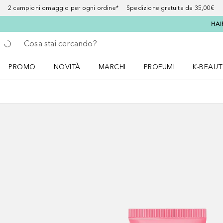
2 campioni omaggio per ogni ordine* Spedizione gratuita da 35,00€
HAI
Torna indietro
Esegui ricerca
PROMO
NOVITÀ
MARCHI
PROFUMI
K-BEAUT
Apri il menu PROMO
Apri il menu NOVITÀ
Apri il menu MARCHI
Apri il menu Profumi
Apri il 