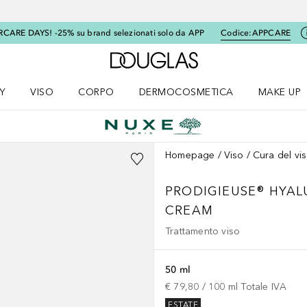
RCARE DAYS! -25% su brand selezionati solo da APP
Codice:
APPCARE
A Douglas Home
Y
VISO
CORPO
DERMOCOSMETICA
MAKE UP
menu K-BEAUTY
Apri il menu Viso
Apri il menu Corpo
Apri il menu DERMOCOSMETICA
Apri il me
Homepage
Viso
Cura del vi
PRODIGIEUSE® HYAL
CREAM
Trattamento viso
50 ml
€ 79,80
 / 
100
ml
Totale IVA
ESTATE