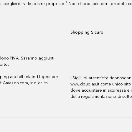
 scegliere tra le nostre proposte ² Non disponibile per i prodotti 
Shopping Sicuro
udono l’IVA. Saranno aggiunti i
orto.
ing and all related logos are
I Sigilli di autenticità riconosco
f Amazon.com, Inc. or its
www.douglas.it come unico sito 
dove acquistare in sicurezza e n
della regolamentazione di setto