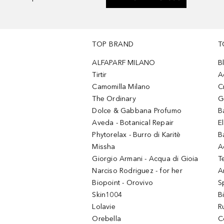
TOP BRAND
T
ALFAPARF MILANO
B
Tirtir
A
Camomilla Milano
C
The Ordinary
G
Dolce & Gabbana Profumo
B
Aveda - Botanical Repair
El
Phytorelax - Burro di Karitè
B
Missha
A
Giorgio Armani - Acqua di Gioia
T
Narciso Rodriguez - for her
Ar
Biopoint - Orovivo
S
Skin1004
B
Lolavie
R
Orebella
C