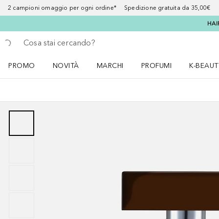
2 campioni omaggio per ogni ordine* Spedizione gratuita da 35,00€
HAI
Torna indietro
Esegui ricerca
PROMO
NOVITÀ
MARCHI
PROFUMI
K-BEAUT
Apri il menu PROMO
Apri il menu NOVITÀ
Apri il menu MARCHI
Apri il menu Profumi
Apri il 