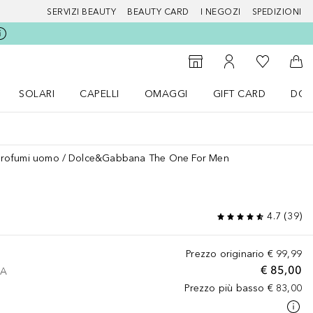
SERVIZI BEAUTY
BEAUTY CARD
I NEGOZI
SPEDIZIONI
Alla Mia Li
Storefinder
Al Mio Account
Al 
SOLARI
CAPELLI
OMAGGI
GIFT CARD
DOU
nu Make up
Apri il menu SOLARI
Apri il menu Capelli
Apri il menu OMAGGI
Profumi uomo
Dolce&Gabbana The One For Men
4.7
(
39
)
Prezzo originario
€ 99,99
€ 85,00
VA
Prezzo più basso
€ 83,00