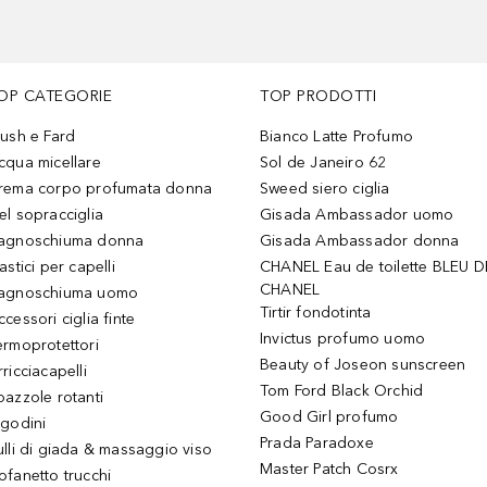
OP CATEGORIE
TOP PRODOTTI
lush e Fard
Bianco Latte Profumo
cqua micellare
Sol de Janeiro 62
rema corpo profumata donna
Sweed siero ciglia
el sopracciglia
Gisada Ambassador uomo
agnoschiuma donna
Gisada Ambassador donna
astici per capelli
CHANEL Eau de toilette BLEU D
CHANEL
agnoschiuma uomo
Tirtir fondotinta
ccessori ciglia finte
Invictus profumo uomo
ermoprotettori
Beauty of Joseon sunscreen
ricciacapelli
Tom Ford Black Orchid
pazzole rotanti
Good Girl profumo
igodini
Prada Paradoxe
ulli di giada & massaggio viso
Master Patch Cosrx
ofanetto trucchi