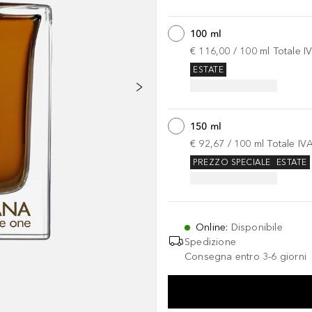
100 ml
€ 116,00
 / 
100
ml
Totale I
ESTATE
150 ml
€ 92,67
 / 
100
ml
Totale IV
PREZZO SPECIALE
ESTATE
Online
:
Disponibile
Spedizione
Consegna entro 3-6 giorni