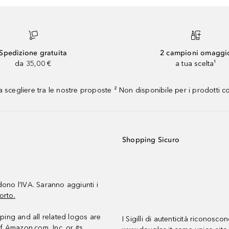
Spedizione gratuita
2 campioni omaggi
da 35,00 €
a tua scelta¹
 scegliere tra le nostre proposte ² Non disponibile per i prodotti 
Shopping Sicuro
udono l’IVA. Saranno aggiunti i
orto.
ing and all related logos are
I Sigilli di autenticità riconosco
f Amazon.com, Inc. or its