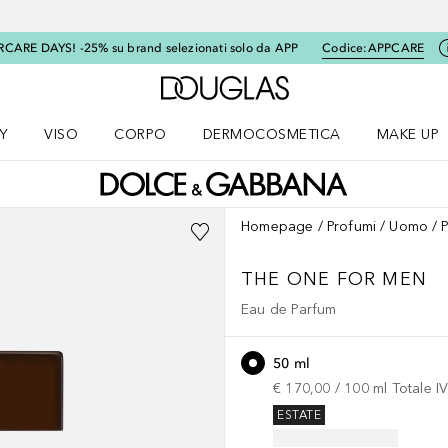
RCARE DAYS! -25% su brand selezionati solo da APP
Codice:
APPCARE
A Douglas Home
Y
VISO
CORPO
DERMOCOSMETICA
MAKE UP
menu K-BEAUTY
Apri il menu Viso
Apri il menu Corpo
Apri il menu DERMOCOSMETICA
Apri il me
Homepage
Profumi
Uomo
THE ONE FOR MEN
Eau de Parfum
50 ml
€ 170,00
 / 
100
ml
Totale I
ESTATE