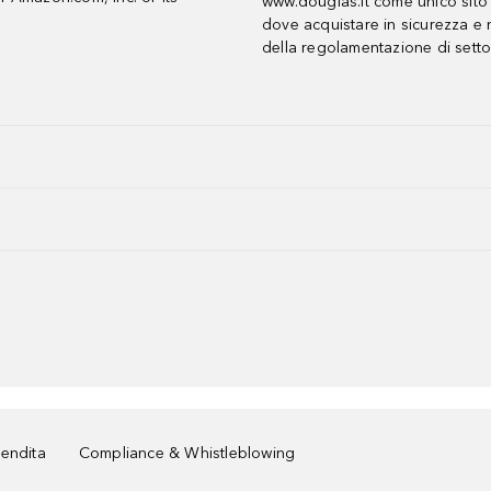
www.douglas.it come unico sito 
dove acquistare in sicurezza e n
della regolamentazione di setto
vendita
Compliance & Whistleblowing