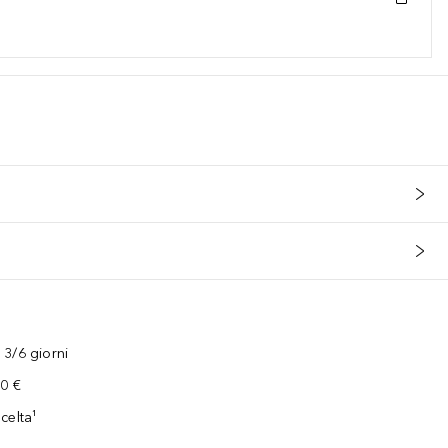
3/6 giorni
00 €
celta¹