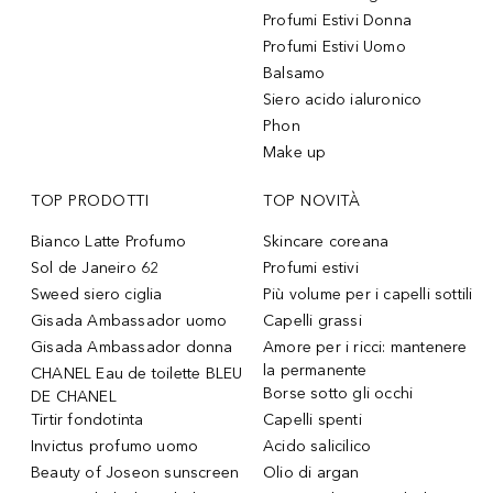
Profumi Estivi Donna
Profumi Estivi Uomo
Balsamo
Siero acido ialuronico
Phon
Make up
TOP PRODOTTI
TOP NOVITÀ
Bianco Latte Profumo
Skincare coreana
Sol de Janeiro 62
Profumi estivi
Sweed siero ciglia
Più volume per i capelli sottili
Gisada Ambassador uomo
Capelli grassi
Gisada Ambassador donna
Amore per i ricci: mantenere
la permanente
CHANEL Eau de toilette BLEU
Borse sotto gli occhi
DE CHANEL
Tirtir fondotinta
Capelli spenti
Invictus profumo uomo
Acido salicilico
Beauty of Joseon sunscreen
Olio di argan