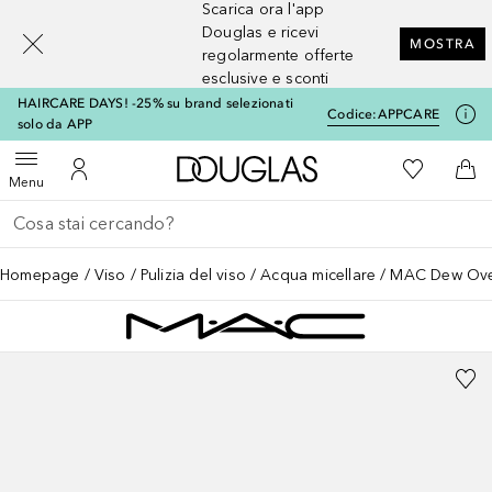
Scarica ora l'app
[navigation.slideout.screenreader]
Douglas e ricevi
MOSTRA
regolarmente offerte
esclusive e sconti
HAIRCARE DAYS! -25% su brand selezionati
Codice:
APPCARE
solo da APP
A Douglas Home
Alla Mia Li
Apri menu
Al Mio Account
Al 
Menu
Torna indietro
Esegui ricerca
Homepage
Viso
Pulizia del viso
Acqua micellare
MAC Dew Ov