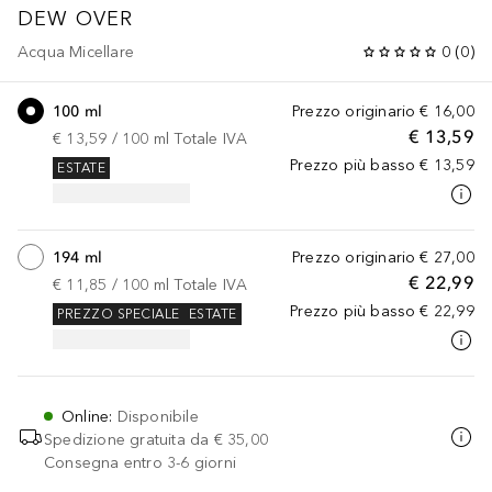
DEW OVER
Acqua Micellare
0
(
0
)
100 ml
Prezzo originario
€ 16,00
€ 13,59
€ 13,59
 / 
100
ml
Totale IVA
Prezzo più basso
€ 13,59
ESTATE
194 ml
Prezzo originario
€ 27,00
€ 22,99
€ 11,85
 / 
100
ml
Totale IVA
Prezzo più basso
€ 22,99
PREZZO SPECIALE
ESTATE
Online
:
Disponibile
Spedizione gratuita da
€ 35,00
Consegna entro 3-6 giorni