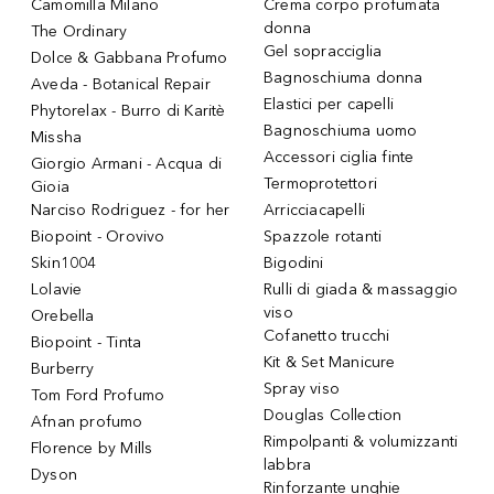
Camomilla Milano
Crema corpo profumata
donna
The Ordinary
Gel sopracciglia
Dolce & Gabbana Profumo
Bagnoschiuma donna
Aveda - Botanical Repair
Elastici per capelli
Phytorelax - Burro di Karitè
Bagnoschiuma uomo
Missha
Accessori ciglia finte
Giorgio Armani - Acqua di
Termoprotettori
Gioia
Narciso Rodriguez - for her
Arricciacapelli
Biopoint - Orovivo
Spazzole rotanti
Skin1004
Bigodini
Lolavie
Rulli di giada & massaggio
viso
Orebella
Cofanetto trucchi
Biopoint - Tinta
Kit & Set Manicure
Burberry
Spray viso
Tom Ford Profumo
Douglas Collection
Afnan profumo
Rimpolpanti & volumizzanti
Florence by Mills
labbra
Dyson
Rinforzante unghie