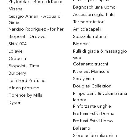
Phytorelax - Burro di Karitè
Bagnoschiuma uomo
Missha
Accessori ciglia finte
Giorgio Armani - Acqua di
Termoprotettori
Gioia
Narciso Rodriguez - for her
Arricciacapelli
Biopoint - Orovivo
Spazzole rotanti
Skin1004
Bigodini
Lolavie
Rulli di giada & massaggio
viso
Orebella
Cofanetto trucchi
Biopoint - Tinta
Kit & Set Manicure
Burberry
Spray viso
Tom Ford Profumo
Douglas Collection
Afnan profumo
Rimpolpanti & volumizzanti
Florence by Mills
labbra
Dyson
Rinforzante unghie
Profumi Estivi Donna
Profumi Estivi Uomo
Balsamo
Siero acido ialuronico