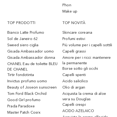
Phon
Make up
TOP PRODOTTI
TOP NOVITÀ
Bianco Latte Profumo
Skincare coreana
Sol de Janeiro 62
Profumi estivi
Sweed siero ciglia
Più volume per i capelli sottili
Gisada Ambassador uomo
Capelli grassi
Gisada Ambassador donna
Amore per i ricci: mantenere
la permanente
CHANEL Eau de toilette BLEU
Borse sotto gli occhi
DE CHANEL
Tirtir fondotinta
Capelli spenti
Invictus profumo uomo
Acido salicilico
Beauty of Joseon sunscreen
Olio di argan
Tom Ford Black Orchid
Acquista la crema di aloe
vera su Douglas
Good Girl profumo
Capelli crespi
Prada Paradoxe
ACIDO AZELAICO
Master Patch Cosrx