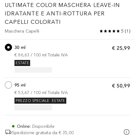
ULTIMATE COLOR
MASCHERA LEAVE-IN
IDRATANTE E ANTI-ROTTURA PER
CAPELLI COLORATI
Maschera Capelli
5
(
1
)
30 ml
€ 25,99
€ 86,63
 / 
100
ml
Totale IVA
ESTATE
95 ml
€ 50,99
€ 53,67
 / 
100
ml
Totale IVA
PREZZO SPECIALE
ESTATE
Online
:
Disponibile
Spedizione gratuita da
€ 35,00