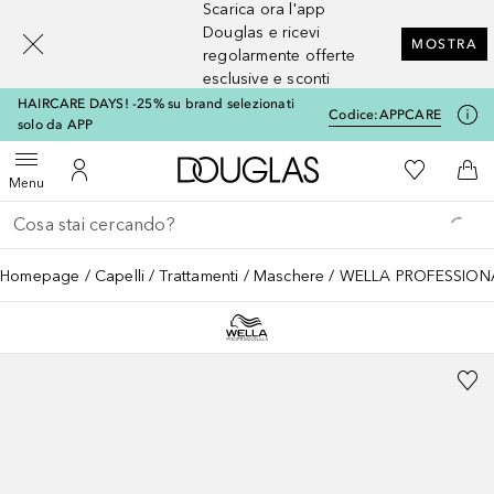
Scarica ora l'app
[navigation.slideout.screenreader]
Douglas e ricevi
MOSTRA
regolarmente offerte
esclusive e sconti
HAIRCARE DAYS! -25% su brand selezionati
Codice:
APPCARE
solo da APP
A Douglas Home
Alla Mia Li
Apri menu
Al Mio Account
Al 
Menu
Torna indietro
Esegui ricerca
Homepage
Capelli
Trattamenti
Maschere
WELLA PROFESSIONALS 