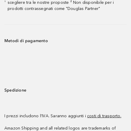
scegliere tra le nostre proposte ² Non disponibile per i
¹
prodotti contrassegnati come "Douglas Partner"
Metodi di pagamento
Spedizione
I prezzi includono l’IVA. Saranno aggiunti i
costi di trasporto.
Amazon Shipping and all related logos are trademarks of