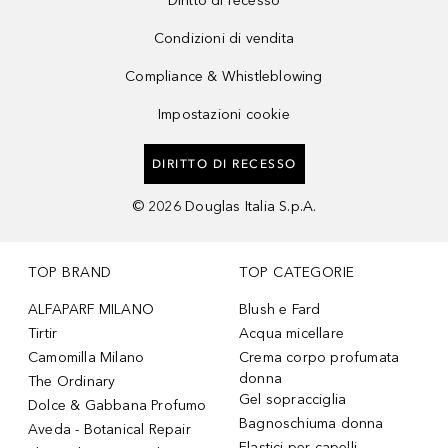
Diritto di recesso
Condizioni di vendita
Compliance & Whistleblowing
Impostazioni cookie
DIRITTO DI RECESSO
©
2026
Douglas Italia S.p.A.
TOP BRAND
TOP CATEGORIE
ALFAPARF MILANO
Blush e Fard
Tirtir
Acqua micellare
Camomilla Milano
Crema corpo profumata
donna
The Ordinary
Gel sopracciglia
Dolce & Gabbana Profumo
Bagnoschiuma donna
Aveda - Botanical Repair
Elastici per capelli