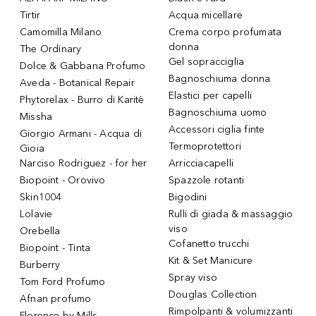
Tirtir
Acqua micellare
Camomilla Milano
Crema corpo profumata
donna
The Ordinary
Gel sopracciglia
Dolce & Gabbana Profumo
Bagnoschiuma donna
Aveda - Botanical Repair
Elastici per capelli
Phytorelax - Burro di Karitè
Bagnoschiuma uomo
Missha
Accessori ciglia finte
Giorgio Armani - Acqua di
Termoprotettori
Gioia
Narciso Rodriguez - for her
Arricciacapelli
Biopoint - Orovivo
Spazzole rotanti
Skin1004
Bigodini
Lolavie
Rulli di giada & massaggio
viso
Orebella
Cofanetto trucchi
Biopoint - Tinta
Kit & Set Manicure
Burberry
Spray viso
Tom Ford Profumo
Douglas Collection
Afnan profumo
Rimpolpanti & volumizzanti
Florence by Mills