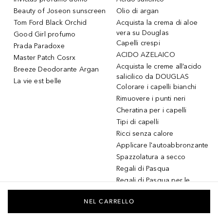
Beauty of Joseon sunscreen
Olio di argan
Tom Ford Black Orchid
Acquista la crema di aloe
vera su Douglas
Good Girl profumo
Capelli crespi
Prada Paradoxe
ACIDO AZELAICO
Master Patch Cosrx
Acquista le creme all’acido
Breeze Deodorante Argan
salicilico da DOUGLAS
La vie est belle
Colorare i capelli bianchi
Rimuovere i punti neri
Cheratina per i capelli
Tipi di capelli
Ricci senza calore
Applicare l'autoabbronzante
Spazzolatura a secco
Regali di Pasqua
Regali di Pasqua per le
donne
Regali di Pasqua per gli
NEL CARRELLO
uomini