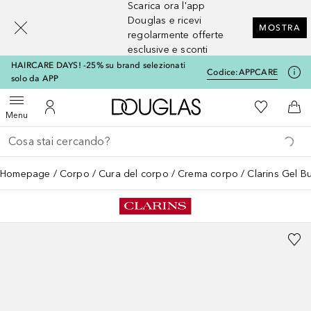
Scarica ora l'app
[navigation.slideout.screenreader]
Douglas e ricevi
MOSTRA
regolarmente offerte
esclusive e sconti
HAIRCARE DAYS! -25% su brand selezionati
Codice:
APPCARE
solo da APP
A Douglas Home
Alla Mia Li
Apri menu
Al Mio Account
Al 
Menu
Torna indietro
Esegui ricerca
Homepage
Corpo
Cura del corpo
Crema corpo
Clarins Gel Bu