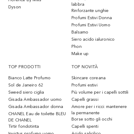
labbra
Dyson
Rinforzante unghie
Profumi Estivi Donna
Profumi Estivi Uomo
Balsamo
Siero acido ialuronico
Phon
Make up
TOP PRODOTTI
TOP NOVITÀ
Bianco Latte Profumo
Skincare coreana
Sol de Janeiro 62
Profumi estivi
Sweed siero ciglia
Più volume per i capelli sottili
Gisada Ambassador uomo
Capelli grassi
Gisada Ambassador donna
Amore per i ricci: mantenere
la permanente
CHANEL Eau de toilette BLEU
Borse sotto gli occhi
DE CHANEL
Tirtir fondotinta
Capelli spenti
Invictus profumo uomo
Acido salicilico