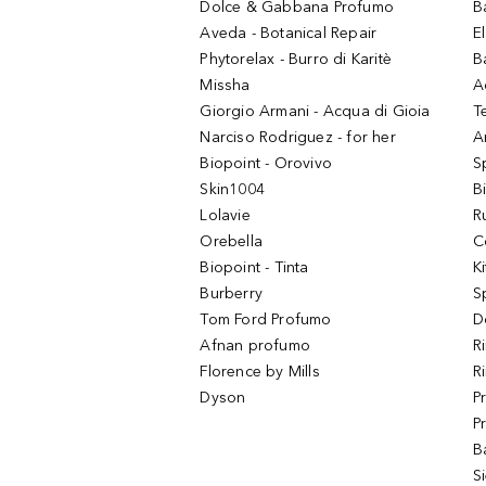
Dolce & Gabbana Profumo
B
Aveda - Botanical Repair
El
Phytorelax - Burro di Karitè
B
Missha
A
Giorgio Armani - Acqua di Gioia
T
Narciso Rodriguez - for her
Ar
Biopoint - Orovivo
S
Skin1004
B
Lolavie
R
Orebella
C
Biopoint - Tinta
K
Burberry
S
Tom Ford Profumo
D
Afnan profumo
R
Florence by Mills
R
Dyson
P
P
B
S