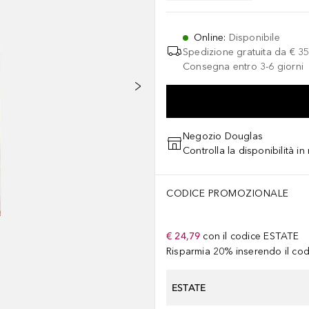
Online
:
Disponibile
Spedizione gratuita da
€ 35
Consegna entro 3-6 giorni
Negozio Douglas
Controlla la disponibilità i
CODICE PROMOZIONALE
€ 24,79
con il codice
ESTATE
Risparmia 20% inserendo il codi
ESTATE