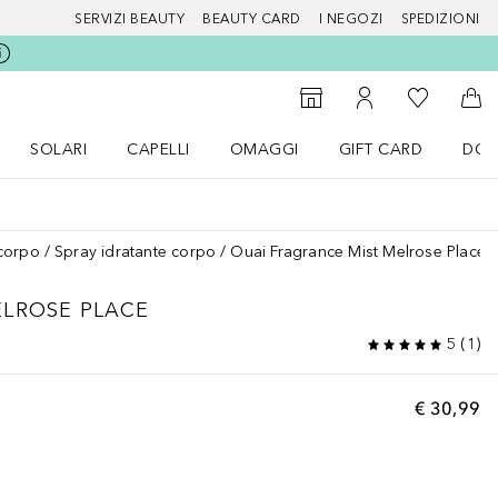
SERVIZI BEAUTY
BEAUTY CARD
I NEGOZI
SPEDIZIONI
Alla Mia Li
Storefinder
Al Mio Account
Al 
SOLARI
CAPELLI
OMAGGI
GIFT CARD
DOU
nu Make up
Apri il menu SOLARI
Apri il menu Capelli
Apri il menu OMAGGI
corpo
Spray idratante corpo
Ouai Fragrance Mist Melrose Place
ELROSE PLACE
5
(
1
)
€ 30,99