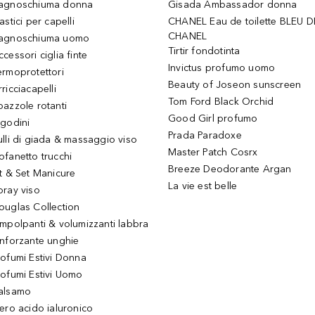
agnoschiuma donna
Gisada Ambassador donna
astici per capelli
CHANEL Eau de toilette BLEU D
CHANEL
agnoschiuma uomo
Tirtir fondotinta
ccessori ciglia finte
Invictus profumo uomo
ermoprotettori
Beauty of Joseon sunscreen
ricciacapelli
Tom Ford Black Orchid
pazzole rotanti
Good Girl profumo
igodini
Prada Paradoxe
ulli di giada & massaggio viso
Master Patch Cosrx
ofanetto trucchi
Breeze Deodorante Argan
it & Set Manicure
La vie est belle
pray viso
ouglas Collection
impolpanti & volumizzanti labbra
inforzante unghie
rofumi Estivi Donna
rofumi Estivi Uomo
alsamo
iero acido ialuronico