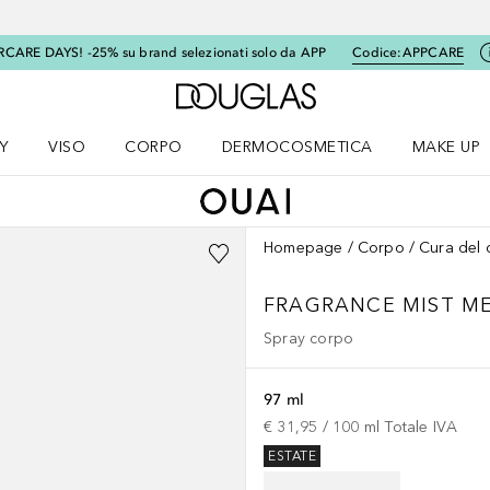
RCARE DAYS! -25% su brand selezionati solo da APP
Codice:
APPCARE
A Douglas Home
Y
VISO
CORPO
DERMOCOSMETICA
MAKE UP
menu K-BEAUTY
Apri il menu Viso
Apri il menu Corpo
Apri il menu DERMOCOSMETICA
Apri il me
Homepage
Corpo
Cura del 
FRAGRANCE MIST M
Spray corpo
97 ml
€ 31,95
 / 
100
ml
Totale IVA
ESTATE