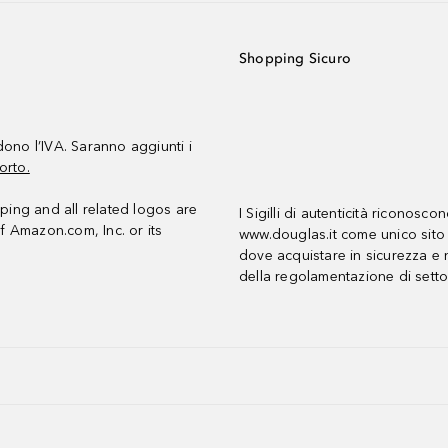
Shopping Sicuro
udono l’IVA. Saranno aggiunti i
orto.
ing and all related logos are
I Sigilli di autenticità riconosco
f Amazon.com, Inc. or its
www.douglas.it come unico sito 
dove acquistare in sicurezza e n
della regolamentazione di setto