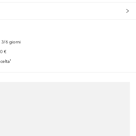
3/6 giorni
00 €
celta¹