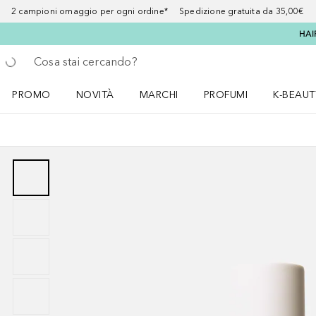
2 campioni omaggio per ogni ordine* Spedizione gratuita da 35,00€
HAI
Torna indietro
Esegui ricerca
PROMO
NOVITÀ
MARCHI
PROFUMI
K-BEAUT
Apri il menu PROMO
Apri il menu NOVITÀ
Apri il menu MARCHI
Apri il menu Profumi
Apri il 