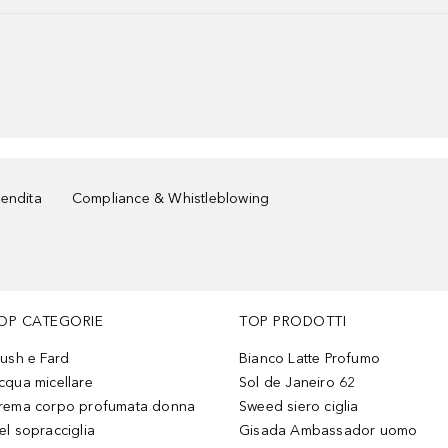
vendita
Compliance & Whistleblowing
OP CATEGORIE
TOP PRODOTTI
lush e Fard
Bianco Latte Profumo
cqua micellare
Sol de Janeiro 62
rema corpo profumata donna
Sweed siero ciglia
el sopracciglia
Gisada Ambassador uomo