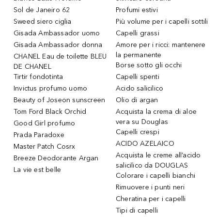
Sol de Janeiro 62
Profumi estivi
Sweed siero ciglia
Più volume per i capelli sottili
Gisada Ambassador uomo
Capelli grassi
Gisada Ambassador donna
Amore per i ricci: mantenere
la permanente
CHANEL Eau de toilette BLEU
Borse sotto gli occhi
DE CHANEL
Tirtir fondotinta
Capelli spenti
Invictus profumo uomo
Acido salicilico
Beauty of Joseon sunscreen
Olio di argan
Tom Ford Black Orchid
Acquista la crema di aloe
vera su Douglas
Good Girl profumo
Capelli crespi
Prada Paradoxe
ACIDO AZELAICO
Master Patch Cosrx
Acquista le creme all’acido
Breeze Deodorante Argan
salicilico da DOUGLAS
La vie est belle
Colorare i capelli bianchi
Rimuovere i punti neri
Cheratina per i capelli
Tipi di capelli