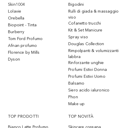
Skin1004
Bigodini
Lolavie
Rulli di giada & massaggio
viso
Orebella
Cofanetto trucchi
Biopoint - Tinta
Kit & Set Manicure
Burberry
Spray viso
Tom Ford Profumo
Douglas Collection
Afnan profumo
Rimpolpanti & volumizzanti
Florence by Mills
labbra
Dyson
Rinforzante unghie
Profumi Estivi Donna
Profumi Estivi Uomo
Balsamo
Siero acido ialuronico
Phon
Make up
TOP PRODOTTI
TOP NOVITÀ
Bianco Latte Profumo
Skincare coreana