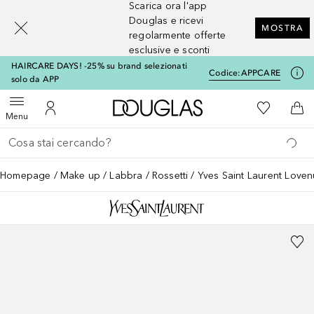
Scarica ora l'app
[navigation.slideout.screenreader]
Douglas e ricevi
MOSTRA
regolarmente offerte
esclusive e sconti
HAIRCARE DAYS! -25% su brand selezionati
Codice:
APPCARE
solo da APP
A Douglas Home
Alla Mia Li
Apri menu
Al Mio Account
Al 
Menu
Torna indietro
Esegui ricerca
Homepage
Make up
Labbra
Rossetti
Yves Saint Laurent Loven