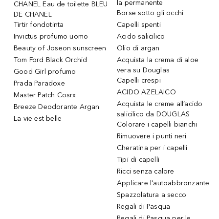
la permanente
CHANEL Eau de toilette BLEU
Borse sotto gli occhi
DE CHANEL
Tirtir fondotinta
Capelli spenti
Invictus profumo uomo
Acido salicilico
Beauty of Joseon sunscreen
Olio di argan
Tom Ford Black Orchid
Acquista la crema di aloe
vera su Douglas
Good Girl profumo
Capelli crespi
Prada Paradoxe
ACIDO AZELAICO
Master Patch Cosrx
Acquista le creme all’acido
Breeze Deodorante Argan
salicilico da DOUGLAS
La vie est belle
Colorare i capelli bianchi
Rimuovere i punti neri
Cheratina per i capelli
Tipi di capelli
Ricci senza calore
Applicare l'autoabbronzante
Spazzolatura a secco
Regali di Pasqua
Regali di Pasqua per le