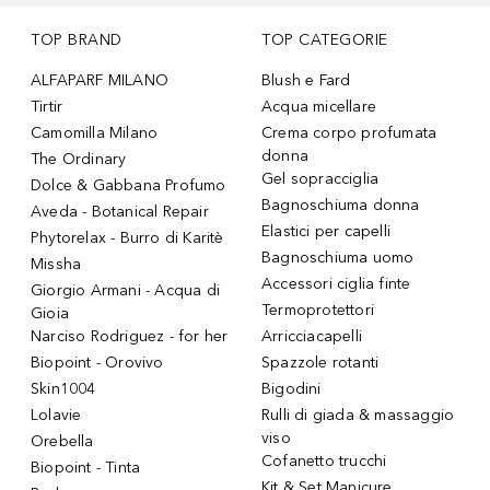
TOP BRAND
TOP CATEGORIE
ALFAPARF MILANO
Blush e Fard
Tirtir
Acqua micellare
Camomilla Milano
Crema corpo profumata
donna
The Ordinary
Gel sopracciglia
Dolce & Gabbana Profumo
Bagnoschiuma donna
Aveda - Botanical Repair
Elastici per capelli
Phytorelax - Burro di Karitè
Bagnoschiuma uomo
Missha
Accessori ciglia finte
Giorgio Armani - Acqua di
Termoprotettori
Gioia
Narciso Rodriguez - for her
Arricciacapelli
Biopoint - Orovivo
Spazzole rotanti
Skin1004
Bigodini
Lolavie
Rulli di giada & massaggio
viso
Orebella
Cofanetto trucchi
Biopoint - Tinta
Kit & Set Manicure