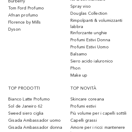
Burberry
Spray viso
Tom Ford Profumo
Douglas Collection
Afnan profumo
Rimpolpanti & volumizzanti
Florence by Mills
labbra
Dyson
Rinforzante unghie
Profumi Estivi Donna
Profumi Estivi Uomo
Balsamo
Siero acido ialuronico
Phon
Make up
TOP PRODOTTI
TOP NOVITÀ
Bianco Latte Profumo
Skincare coreana
Sol de Janeiro 62
Profumi estivi
Sweed siero ciglia
Più volume per i capelli sottili
Gisada Ambassador uomo
Capelli grassi
Gisada Ambassador donna
Amore per i ricci: mantenere