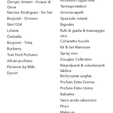
Accessori ciglia finte
Giorgio Armani - Acqua di
Termoprotettori
Gioia
Narciso Rodriguez - for her
Arricciacapelli
Biopoint - Orovivo
Spazzole rotanti
Skin1004
Bigodini
Lolavie
Rulli di giada & massaggio
viso
Orebella
Cofanetto trucchi
Biopoint - Tinta
Kit & Set Manicure
Burberry
Spray viso
Tom Ford Profumo
Douglas Collection
Afnan profumo
Rimpolpanti & volumizzanti
Florence by Mills
labbra
Dyson
Rinforzante unghie
Profumi Estivi Donna
Profumi Estivi Uomo
Balsamo
Siero acido ialuronico
Phon
Make up