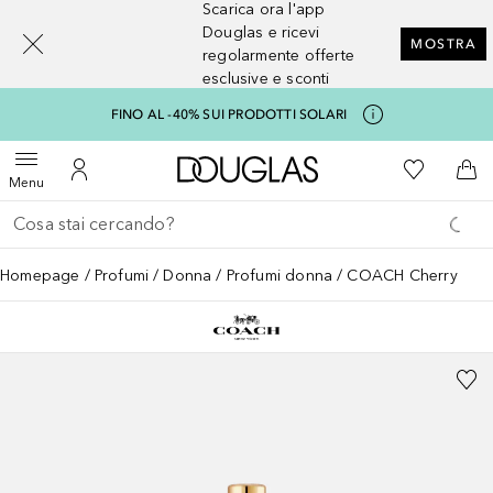
Scarica ora l'app
[navigation.slideout.screenreader]
Douglas e ricevi
MOSTRA
regolarmente offerte
esclusive e sconti
FINO AL -40% SUI PRODOTTI SOLARI
A Douglas Home
Alla Mia Li
Apri menu
Al Mio Account
Al 
Menu
Torna indietro
Esegui ricerca
Homepage
Profumi
Donna
Profumi donna
COACH Cherry