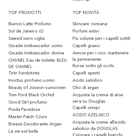
TOP PRODOTTI
TOP NOVITÀ
Bianco Latte Profumo
Skincare coreana
Sol de Janeiro 62
Profumi estivi
Sweed siero ciglia
Più volume per i capelli sottili
Gisada Ambassador uomo
Capelli grassi
Gisada Ambassador donna
Amore per i ricci: mantenere
la permanente
CHANEL Eau de toilette BLEU
Borse sotto gli occhi
DE CHANEL
Tirtir fondotinta
Capelli spenti
Invictus profumo uomo
Acido salicilico
Beauty of Joseon sunscreen
Olio di argan
Tom Ford Black Orchid
Acquista la crema di aloe
vera su Douglas
Good Girl profumo
Capelli crespi
Prada Paradoxe
ACIDO AZELAICO
Master Patch Cosrx
Acquista le creme all’acido
Breeze Deodorante Argan
salicilico da DOUGLAS
La vie est belle
Colorare i capelli bianchi