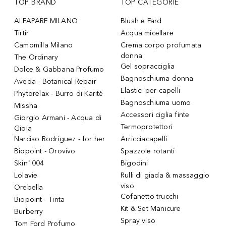
TOP BRAND
TOP CATEGORIE
ALFAPARF MILANO
Blush e Fard
Tirtir
Acqua micellare
Camomilla Milano
Crema corpo profumata
donna
The Ordinary
Gel sopracciglia
Dolce & Gabbana Profumo
Bagnoschiuma donna
Aveda - Botanical Repair
Elastici per capelli
Phytorelax - Burro di Karitè
Bagnoschiuma uomo
Missha
Accessori ciglia finte
Giorgio Armani - Acqua di
Termoprotettori
Gioia
Narciso Rodriguez - for her
Arricciacapelli
Biopoint - Orovivo
Spazzole rotanti
Skin1004
Bigodini
Lolavie
Rulli di giada & massaggio
viso
Orebella
Cofanetto trucchi
Biopoint - Tinta
Kit & Set Manicure
Burberry
Spray viso
Tom Ford Profumo