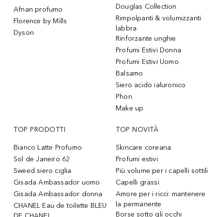
Douglas Collection
Afnan profumo
Rimpolpanti & volumizzanti
Florence by Mills
labbra
Dyson
Rinforzante unghie
Profumi Estivi Donna
Profumi Estivi Uomo
Balsamo
Siero acido ialuronico
Phon
Make up
TOP PRODOTTI
TOP NOVITÀ
Bianco Latte Profumo
Skincare coreana
Sol de Janeiro 62
Profumi estivi
Sweed siero ciglia
Più volume per i capelli sottili
Gisada Ambassador uomo
Capelli grassi
Gisada Ambassador donna
Amore per i ricci: mantenere
la permanente
CHANEL Eau de toilette BLEU
Borse sotto gli occhi
DE CHANEL