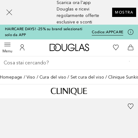
Scarica ora l'app
[navigation.slideout.screenreader]
Douglas e ricevi
MOSTRA
regolarmente offerte
esclusive e sconti
HAIRCARE DAYS! -25% su brand selezionati
Codice:
APPCARE
solo da APP
A Douglas Home
Alla Mia Li
Apri menu
Al Mio Account
Al 
Menu
Torna indietro
Esegui ricerca
Homepage
Viso
Cura del viso
Set cura del viso
Clinique Sunki