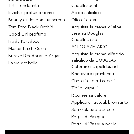
Tirtir fondotinta
Capelli spenti
Invictus profumo uomo
Acido salicilico
Beauty of Joseon sunscreen
Olio di argan
Tom Ford Black Orchid
Acquista la crema di aloe
vera su Douglas
Good Girl profumo
Capelli crespi
Prada Paradoxe
ACIDO AZELAICO
Master Patch Cosrx
Acquista le creme all’acido
Breeze Deodorante Argan
salicilico da DOUGLAS
La vie est belle
Colorare i capelli bianchi
Rimuovere i punti neri
Cheratina per i capelli
Tipi di capelli
Ricci senza calore
Applicare l'autoabbronzante
Spazzolatura a secco
Regali di Pasqua
Regali di Pasqua per le
donne