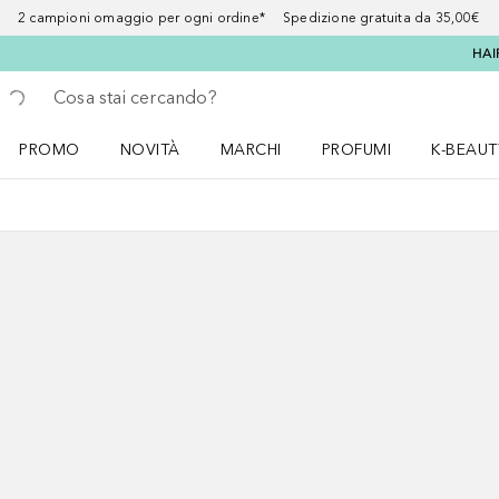
2 campioni omaggio per ogni ordine* Spedizione gratuita da 35,00€
HAI
Torna indietro
Esegui ricerca
PROMO
NOVITÀ
MARCHI
PROFUMI
K-BEAUT
Apri il menu PROMO
Apri il menu NOVITÀ
Apri il menu MARCHI
Apri il menu Profumi
Apri il 