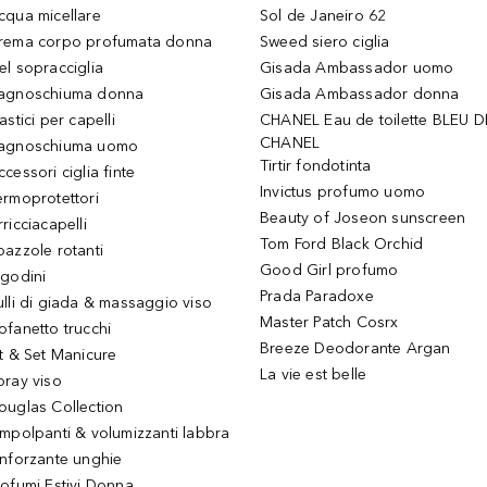
cqua micellare
Sol de Janeiro 62
rema corpo profumata donna
Sweed siero ciglia
el sopracciglia
Gisada Ambassador uomo
agnoschiuma donna
Gisada Ambassador donna
astici per capelli
CHANEL Eau de toilette BLEU D
CHANEL
agnoschiuma uomo
Tirtir fondotinta
ccessori ciglia finte
Invictus profumo uomo
ermoprotettori
Beauty of Joseon sunscreen
ricciacapelli
Tom Ford Black Orchid
pazzole rotanti
Good Girl profumo
igodini
Prada Paradoxe
ulli di giada & massaggio viso
Master Patch Cosrx
ofanetto trucchi
Breeze Deodorante Argan
it & Set Manicure
La vie est belle
pray viso
ouglas Collection
impolpanti & volumizzanti labbra
inforzante unghie
rofumi Estivi Donna