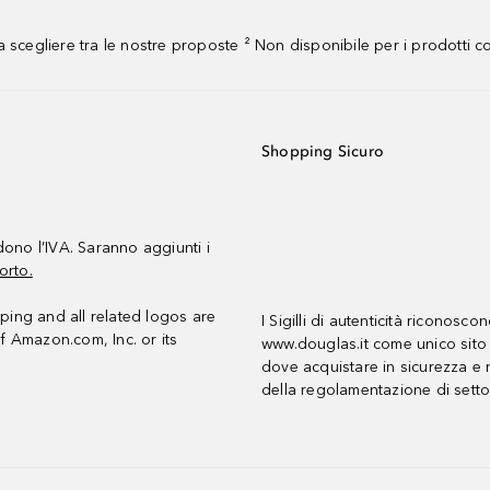
 scegliere tra le nostre proposte ² Non disponibile per i prodotti 
Shopping Sicuro
udono l’IVA. Saranno aggiunti i
orto.
ing and all related logos are
I Sigilli di autenticità riconosco
f Amazon.com, Inc. or its
www.douglas.it come unico sito 
dove acquistare in sicurezza e n
della regolamentazione di setto