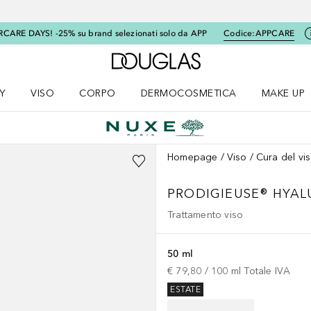
RCARE DAYS! -25% su brand selezionati solo da APP
Codice:
APPCARE
A Douglas Home
Y
VISO
CORPO
DERMOCOSMETICA
MAKE UP
menu K-BEAUTY
Apri il menu Viso
Apri il menu Corpo
Apri il menu DERMOCOSMETICA
Apri il me
Homepage
Viso
Cura del vi
PRODIGIEUSE® HYAL
Trattamento viso
50 ml
€ 79,80
 / 
100
ml
Totale IVA
ESTATE