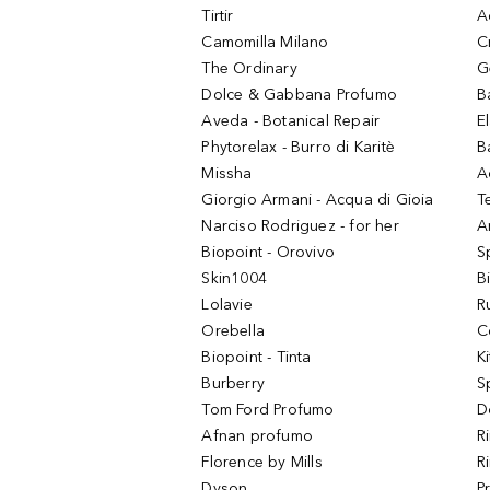
Tirtir
A
Camomilla Milano
C
The Ordinary
G
Dolce & Gabbana Profumo
B
Aveda - Botanical Repair
El
Phytorelax - Burro di Karitè
B
Missha
A
Giorgio Armani - Acqua di Gioia
T
Narciso Rodriguez - for her
Ar
Biopoint - Orovivo
S
Skin1004
B
Lolavie
R
Orebella
C
Biopoint - Tinta
K
Burberry
S
Tom Ford Profumo
D
Afnan profumo
R
Florence by Mills
R
Dyson
P