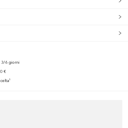
3/6 giorni
00 €
celta¹