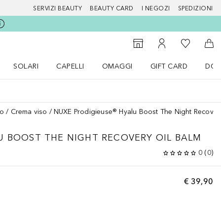
SERVIZI BEAUTY
BEAUTY CARD
I NEGOZI
SPEDIZIONI
Alla Mia Li
Storefinder
Al Mio Account
Al 
SOLARI
CAPELLI
OMAGGI
GIFT CARD
DOU
nu Make up
Apri il menu SOLARI
Apri il menu Capelli
Apri il menu OMAGGI
so
Crema viso
NUXE Prodigieuse® Hyalu Boost The Night Recover
U BOOST
THE NIGHT RECOVERY OIL BALM
0
(
0
)
€ 39,90