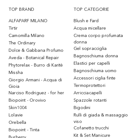
TOP BRAND
TOP CATEGORIE
ALFAPARF MILANO
Blush e Fard
Tirtir
Acqua micellare
Camomilla Milano
Crema corpo profumata
donna
The Ordinary
Gel sopracciglia
Dolce & Gabbana Profumo
Bagnoschiuma donna
Aveda - Botanical Repair
Elastici per capelli
Phytorelax - Burro di Karitè
Bagnoschiuma uomo
Missha
Accessori ciglia finte
Giorgio Armani - Acqua di
Termoprotettori
Gioia
Narciso Rodriguez - for her
Arricciacapelli
Biopoint - Orovivo
Spazzole rotanti
Skin1004
Bigodini
Lolavie
Rulli di giada & massaggio
viso
Orebella
Cofanetto trucchi
Biopoint - Tinta
Kit & Set Manicure
Burberry