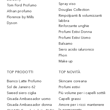
Spray viso
Tom Ford Profumo
Douglas Collection
Afnan profumo
Rimpolpanti & volumizzanti
Florence by Mills
labbra
Dyson
Rinforzante unghie
Profumi Estivi Donna
Profumi Estivi Uomo
Balsamo
Siero acido ialuronico
Phon
Make up
TOP PRODOTTI
TOP NOVITÀ
Bianco Latte Profumo
Skincare coreana
Sol de Janeiro 62
Profumi estivi
Sweed siero ciglia
Più volume per i capelli sottili
Gisada Ambassador uomo
Capelli grassi
Gisada Ambassador donna
Amore per i ricci: mantenere
la permanente