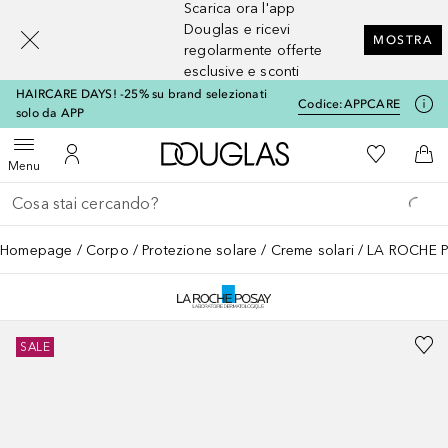
Scarica ora l'app
[navigation.slideout.screenreader]
Douglas e ricevi
MOSTRA
regolarmente offerte
esclusive e sconti
HAIRCARE DAYS! -25% su brand selezionati
Codice:
APPCARE
solo da APP
A Douglas Home
Alla Mia Li
Apri menu
Al Mio Account
Al 
Menu
Torna indietro
Esegui ricerca
Homepage
Corpo
Protezione solare
Creme solari
LA ROCHE PO
SALE