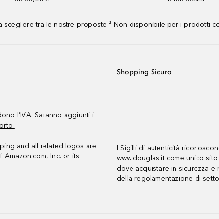
 scegliere tra le nostre proposte ² Non disponibile per i prodotti 
Shopping Sicuro
udono l’IVA. Saranno aggiunti i
orto.
ing and all related logos are
I Sigilli di autenticità riconosco
f Amazon.com, Inc. or its
www.douglas.it come unico sito 
dove acquistare in sicurezza e n
della regolamentazione di setto