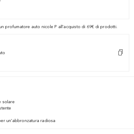
o
 profumatore auto nicole P all'acquisto di 69€ di prodotti.
uto
e solare
stente
 per un'abbronzatura radiosa