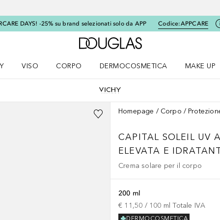
RCARE DAYS! -25% su brand selezionati solo da APP
Codice:
APPCARE
A Douglas Home
Y
VISO
CORPO
DERMOCOSMETICA
MAKE UP
menu K-BEAUTY
Apri il menu Viso
Apri il menu Corpo
Apri il menu DERMOCOSMETICA
Apri il me
Homepage
Corpo
Protezion
CAPITAL SOLEIL UV 
ELEVATA E IDRATAN
Crema solare per il corpo
200 ml
€ 11,50
 / 
100
ml
Totale IVA
DERMOCOSMETICA