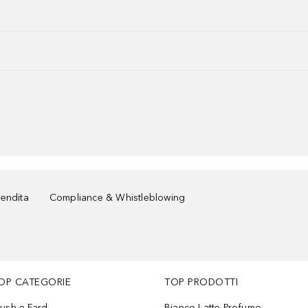
vendita
Compliance & Whistleblowing
OP CATEGORIE
TOP PRODOTTI
lush e Fard
Bianco Latte Profumo