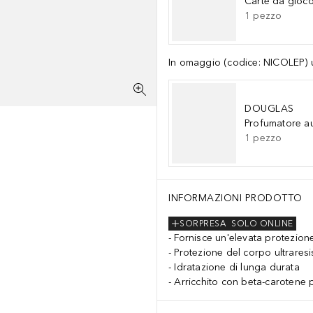
Carte da gioc
1
pezzo
In omaggio (codice: NICOLEP) un
DOUGLAS
Profumatore a
1
pezzo
INFORMAZIONI PRODOTTO
SORPRESA
SOLO ONLINE
Fornisce un'elevata protezion
Protezione del corpo ultraresi
Idratazione di lunga durata
Arricchito con beta-carotene