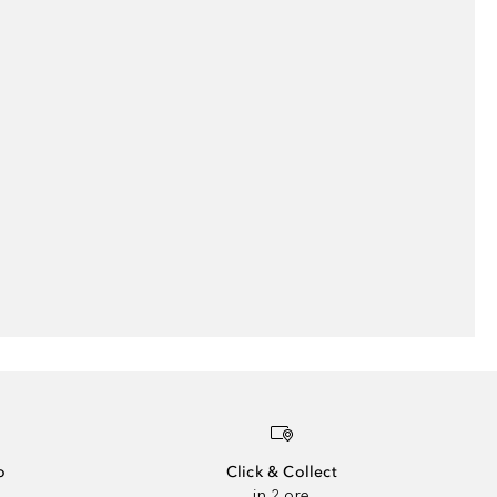
o
Click & Collect
in 2 ore