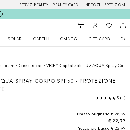
SERVIZI BEAUTY
BEAUTY CARD
I NEGOZI
SPEDIZIONI
Alla Mia Li
Storefinder
Al Mio Account
Al 
SOLARI
CAPELLI
OMAGGI
GIFT CARD
DOU
nu Make up
Apri il menu SOLARI
Apri il menu Capelli
Apri il menu OMAGGI
e solare
Creme solari
VICHY Capital Soleil UV AQUA Spray Corpo 
AQUA SPRAY CORPO SPF50 - PROTEZIONE
TE
5
(
1
)
Prezzo originario
€ 28,99
€ 22,99
Prezzo più basso
€ 22,99