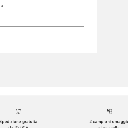
ro
Spedizione gratuita
2 campioni omaggi
da 35,00 €
a tua scelta¹