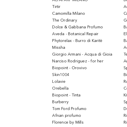
Tirtir
A
Camomilla Milano
C
The Ordinary
G
Dolce & Gabbana Profumo
B
Aveda - Botanical Repair
El
Phytorelax - Burro di Karitè
B
Missha
A
Giorgio Armani - Acqua di Gioia
T
Narciso Rodriguez - for her
Ar
Biopoint - Orovivo
S
Skin1004
B
Lolavie
R
Orebella
C
Biopoint - Tinta
K
Burberry
S
Tom Ford Profumo
D
Afnan profumo
R
Florence by Mills
R