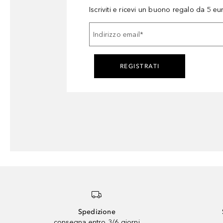
Iscriviti e ricevi un buono regalo da 5 eu
Indirizzo email
*
REGISTRATI
Spedizione
consegna entro 3/6 giorni