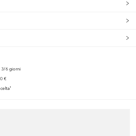
3/6 giorni
00 €
celta¹