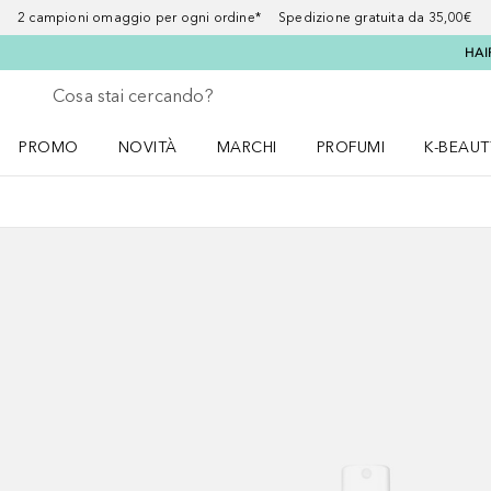
2 campioni omaggio per ogni ordine* Spedizione gratuita da 35,00€
HAI
Torna indietro
Esegui ricerca
PROMO
NOVITÀ
MARCHI
PROFUMI
K-BEAUT
Apri il menu PROMO
Apri il menu NOVITÀ
Apri il menu MARCHI
Apri il menu Profumi
Apri il 