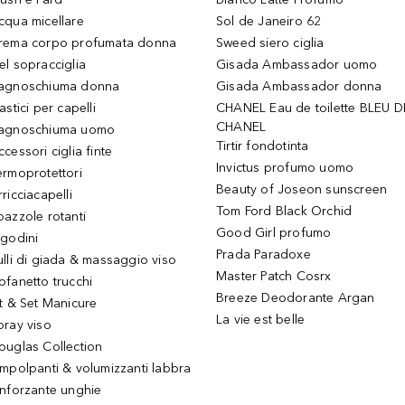
cqua micellare
Sol de Janeiro 62
rema corpo profumata donna
Sweed siero ciglia
el sopracciglia
Gisada Ambassador uomo
agnoschiuma donna
Gisada Ambassador donna
astici per capelli
CHANEL Eau de toilette BLEU D
CHANEL
agnoschiuma uomo
Tirtir fondotinta
ccessori ciglia finte
Invictus profumo uomo
ermoprotettori
Beauty of Joseon sunscreen
ricciacapelli
Tom Ford Black Orchid
pazzole rotanti
Good Girl profumo
igodini
Prada Paradoxe
ulli di giada & massaggio viso
Master Patch Cosrx
ofanetto trucchi
Breeze Deodorante Argan
it & Set Manicure
La vie est belle
pray viso
ouglas Collection
impolpanti & volumizzanti labbra
inforzante unghie