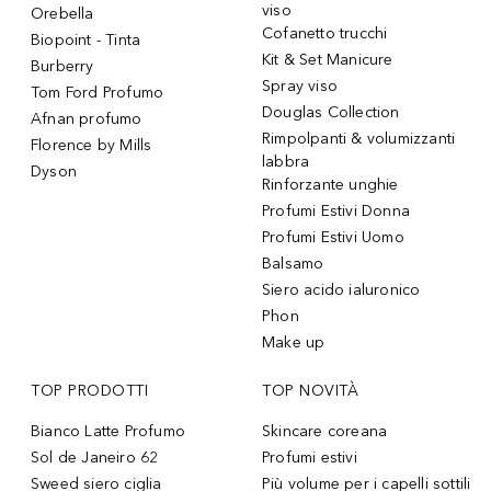
viso
Orebella
Cofanetto trucchi
Biopoint - Tinta
Kit & Set Manicure
Burberry
Spray viso
Tom Ford Profumo
Douglas Collection
Afnan profumo
Rimpolpanti & volumizzanti
Florence by Mills
labbra
Dyson
Rinforzante unghie
Profumi Estivi Donna
Profumi Estivi Uomo
Balsamo
Siero acido ialuronico
Phon
Make up
TOP PRODOTTI
TOP NOVITÀ
Bianco Latte Profumo
Skincare coreana
Sol de Janeiro 62
Profumi estivi
Sweed siero ciglia
Più volume per i capelli sottili