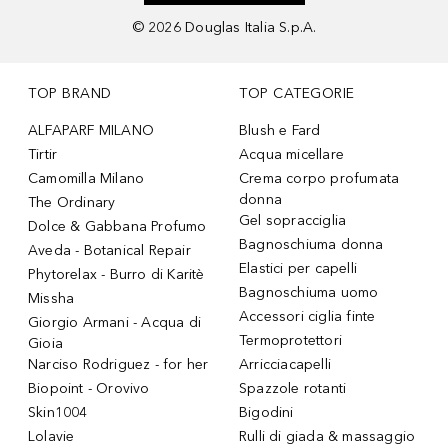
©
2026
Douglas Italia S.p.A.
TOP BRAND
TOP CATEGORIE
ALFAPARF MILANO
Blush e Fard
Tirtir
Acqua micellare
Camomilla Milano
Crema corpo profumata
donna
The Ordinary
Gel sopracciglia
Dolce & Gabbana Profumo
Bagnoschiuma donna
Aveda - Botanical Repair
Elastici per capelli
Phytorelax - Burro di Karitè
Bagnoschiuma uomo
Missha
Accessori ciglia finte
Giorgio Armani - Acqua di
Termoprotettori
Gioia
Narciso Rodriguez - for her
Arricciacapelli
Biopoint - Orovivo
Spazzole rotanti
Skin1004
Bigodini
Lolavie
Rulli di giada & massaggio