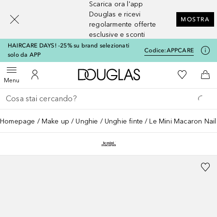
Scarica ora l'app
[navigation.slideout.screenreader]
Douglas e ricevi
MOSTRA
regolarmente offerte
esclusive e sconti
HAIRCARE DAYS! -25% su brand selezionati
Codice:
APPCARE
solo da APP
A Douglas Home
Alla Mia Li
Apri menu
Al Mio Account
Al 
Menu
Torna indietro
Esegui ricerca
Homepage
Make up
Unghie
Unghie finte
Le Mini Macaron Nail