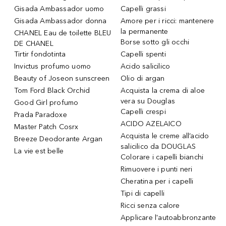
Gisada Ambassador uomo
Capelli grassi
Gisada Ambassador donna
Amore per i ricci: mantenere
la permanente
CHANEL Eau de toilette BLEU
Borse sotto gli occhi
DE CHANEL
Tirtir fondotinta
Capelli spenti
Invictus profumo uomo
Acido salicilico
Beauty of Joseon sunscreen
Olio di argan
Tom Ford Black Orchid
Acquista la crema di aloe
vera su Douglas
Good Girl profumo
Capelli crespi
Prada Paradoxe
ACIDO AZELAICO
Master Patch Cosrx
Acquista le creme all’acido
Breeze Deodorante Argan
salicilico da DOUGLAS
La vie est belle
Colorare i capelli bianchi
Rimuovere i punti neri
Cheratina per i capelli
Tipi di capelli
Ricci senza calore
Applicare l'autoabbronzante