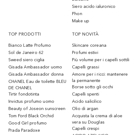
Siero acido ialuronico
Phon
Make up
TOP PRODOTTI
TOP NOVITÀ
Bianco Latte Profumo
Skincare coreana
Sol de Janeiro 62
Profumi estivi
Sweed siero ciglia
Più volume per i capelli sottili
Gisada Ambassador uomo
Capelli grassi
Gisada Ambassador donna
Amore per i ricci: mantenere
la permanente
CHANEL Eau de toilette BLEU
Borse sotto gli occhi
DE CHANEL
Tirtir fondotinta
Capelli spenti
Invictus profumo uomo
Acido salicilico
Beauty of Joseon sunscreen
Olio di argan
Tom Ford Black Orchid
Acquista la crema di aloe
vera su Douglas
Good Girl profumo
Capelli crespi
Prada Paradoxe