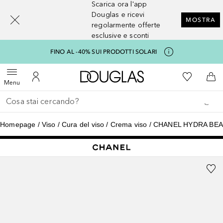
Scarica ora l'app
[navigation.slideout.screenreader]
Douglas e ricevi
MOSTRA
regolarmente offerte
esclusive e sconti
FINO AL -40% SUI PRODOTTI SOLARI
A Douglas Home
Alla Mia Li
Apri menu
Al Mio Account
Al 
Menu
Torna indietro
Esegui ricerca
Homepage
Viso
Cura del viso
Crema viso
CHANEL HYDRA BE