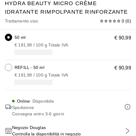
HYDRA BEAUTY
MICRO CRÈME
IDRATANTE RIMPOLPANTE RINFORZANTE
Trattamento viso
0
(
0
)
50 ml
€ 90,99
€ 181,98
 / 
100
g
Totale IVA
REFILL - 50 ml
€ 90,99
€ 181,98
 / 
100
g
Totale IVA
Online
:
Disponibile
Spedizione
Consegna entro 3-6 giorni
Negozio Douglas
Controlla la disponibilità in negozio
AGGIUNGI AL CARRELLO