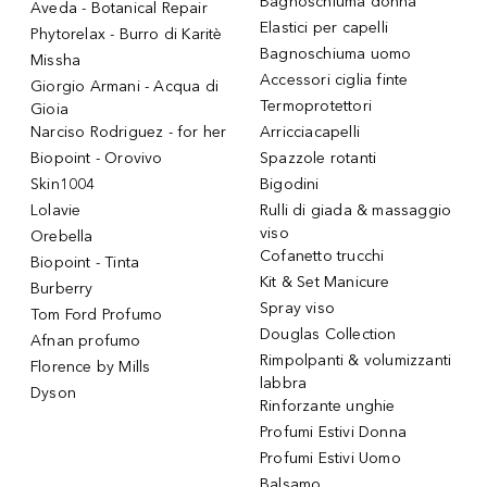
Bagnoschiuma donna
Aveda - Botanical Repair
Elastici per capelli
Phytorelax - Burro di Karitè
Bagnoschiuma uomo
Missha
Accessori ciglia finte
Giorgio Armani - Acqua di
Termoprotettori
Gioia
Narciso Rodriguez - for her
Arricciacapelli
Biopoint - Orovivo
Spazzole rotanti
Skin1004
Bigodini
Lolavie
Rulli di giada & massaggio
viso
Orebella
Cofanetto trucchi
Biopoint - Tinta
Kit & Set Manicure
Burberry
Spray viso
Tom Ford Profumo
Douglas Collection
Afnan profumo
Rimpolpanti & volumizzanti
Florence by Mills
labbra
Dyson
Rinforzante unghie
Profumi Estivi Donna
Profumi Estivi Uomo
Balsamo