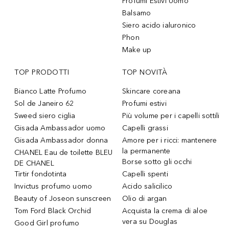
Profumi Estivi Uomo
Balsamo
Siero acido ialuronico
Phon
Make up
TOP PRODOTTI
TOP NOVITÀ
Bianco Latte Profumo
Skincare coreana
Sol de Janeiro 62
Profumi estivi
Sweed siero ciglia
Più volume per i capelli sottili
Gisada Ambassador uomo
Capelli grassi
Gisada Ambassador donna
Amore per i ricci: mantenere
la permanente
CHANEL Eau de toilette BLEU
Borse sotto gli occhi
DE CHANEL
Tirtir fondotinta
Capelli spenti
Invictus profumo uomo
Acido salicilico
Beauty of Joseon sunscreen
Olio di argan
Tom Ford Black Orchid
Acquista la crema di aloe
vera su Douglas
Good Girl profumo