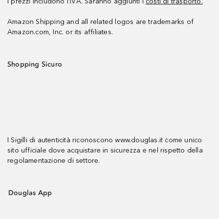
I prezzi includono l’IVA. Saranno aggiunti i
costi di trasporto.
Amazon Shipping and all related logos are trademarks of
Amazon.com, Inc. or its affiliates.
Shopping Sicuro
I Sigilli di autenticità riconoscono www.douglas.it come unico
sito ufficiale dove acquistare in sicurezza e nel rispetto della
regolamentazione di settore.
Douglas App