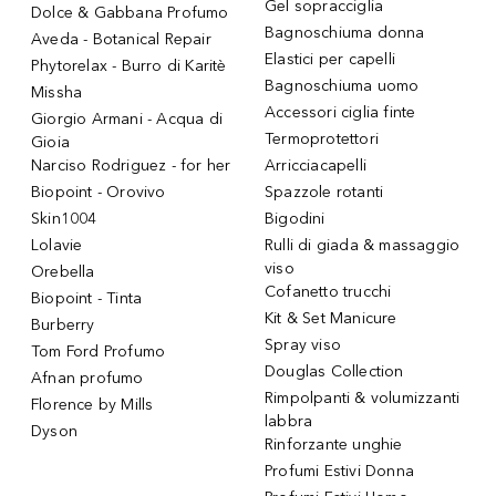
Gel sopracciglia
Dolce & Gabbana Profumo
Bagnoschiuma donna
Aveda - Botanical Repair
Elastici per capelli
Phytorelax - Burro di Karitè
Bagnoschiuma uomo
Missha
Accessori ciglia finte
Giorgio Armani - Acqua di
Termoprotettori
Gioia
Narciso Rodriguez - for her
Arricciacapelli
Biopoint - Orovivo
Spazzole rotanti
Skin1004
Bigodini
Lolavie
Rulli di giada & massaggio
viso
Orebella
Cofanetto trucchi
Biopoint - Tinta
Kit & Set Manicure
Burberry
Spray viso
Tom Ford Profumo
Douglas Collection
Afnan profumo
Rimpolpanti & volumizzanti
Florence by Mills
labbra
Dyson
Rinforzante unghie
Profumi Estivi Donna