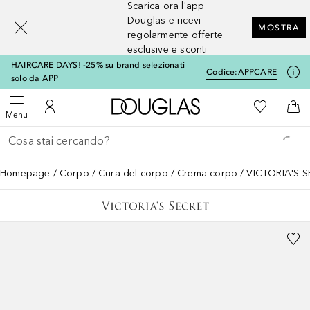
Scarica ora l'app
[navigation.slideout.screenreader]
Douglas e ricevi
MOSTRA
regolarmente offerte
esclusive e sconti
HAIRCARE DAYS! -25% su brand selezionati
Codice:
APPCARE
solo da APP
A Douglas Home
Alla Mia Li
Apri menu
Al Mio Account
Al 
Menu
Torna indietro
Esegui ricerca
Homepage
Corpo
Cura del corpo
Crema corpo
VICTORIA'S 