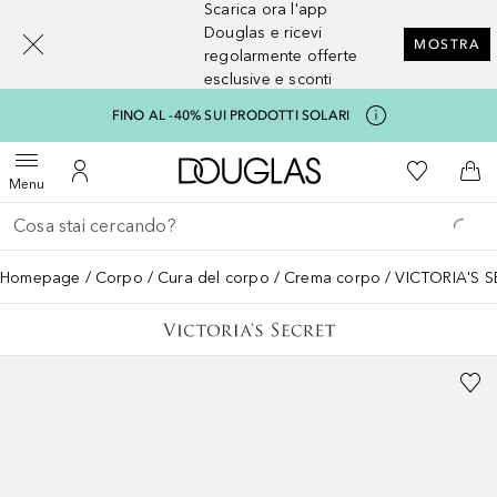
Scarica ora l'app
[navigation.slideout.screenreader]
Douglas e ricevi
MOSTRA
regolarmente offerte
esclusive e sconti
FINO AL -40% SUI PRODOTTI SOLARI
A Douglas Home
Alla Mia Li
Apri menu
Al Mio Account
Al 
Menu
Torna indietro
Esegui ricerca
Homepage
Corpo
Cura del corpo
Crema corpo
VICTORIA'S