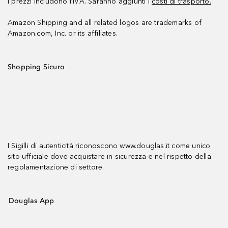
I prezzi includono l’IVA. Saranno aggiunti i
costi di trasporto.
Amazon Shipping and all related logos are trademarks of
Amazon.com, Inc. or its affiliates.
Shopping Sicuro
I Sigilli di autenticità riconoscono www.douglas.it come unico
sito ufficiale dove acquistare in sicurezza e nel rispetto della
regolamentazione di settore.
Douglas App