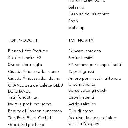
Profumi Estivi Uomo
Balsamo
Siero acido ialuronico
Phon
Make up
TOP PRODOTTI
TOP NOVITÀ
Bianco Latte Profumo
Skincare coreana
Sol de Janeiro 62
Profumi estivi
Sweed siero ciglia
Più volume per i capelli sottili
Gisada Ambassador uomo
Capelli grassi
Gisada Ambassador donna
Amore per i ricci: mantenere
la permanente
CHANEL Eau de toilette BLEU
Borse sotto gli occhi
DE CHANEL
Tirtir fondotinta
Capelli spenti
Invictus profumo uomo
Acido salicilico
Beauty of Joseon sunscreen
Olio di argan
Tom Ford Black Orchid
Acquista la crema di aloe
vera su Douglas
Good Girl profumo