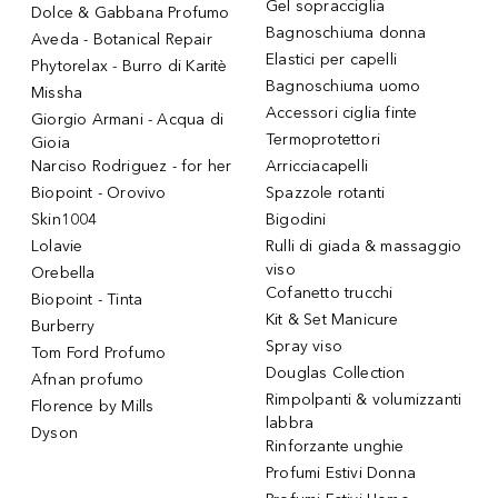
Gel sopracciglia
Dolce & Gabbana Profumo
Bagnoschiuma donna
Aveda - Botanical Repair
Elastici per capelli
Phytorelax - Burro di Karitè
Bagnoschiuma uomo
Missha
Accessori ciglia finte
Giorgio Armani - Acqua di
Termoprotettori
Gioia
Narciso Rodriguez - for her
Arricciacapelli
Biopoint - Orovivo
Spazzole rotanti
Skin1004
Bigodini
Lolavie
Rulli di giada & massaggio
viso
Orebella
Cofanetto trucchi
Biopoint - Tinta
Kit & Set Manicure
Burberry
Spray viso
Tom Ford Profumo
Douglas Collection
Afnan profumo
Rimpolpanti & volumizzanti
Florence by Mills
labbra
Dyson
Rinforzante unghie
Profumi Estivi Donna