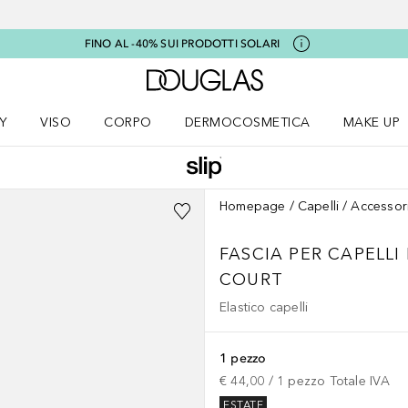
FINO AL -40% SUI PRODOTTI SOLARI
A Douglas Home
Y
VISO
CORPO
DERMOCOSMETICA
MAKE UP
menu K-BEAUTY
Apri il menu Viso
Apri il menu Corpo
Apri il menu DERMOCOSMETICA
Apri il me
Homepage
Capelli
Accessor
FASCIA PER CAPELLI
COURT
Elastico capelli
1 pezzo
€ 44,00
 / 
1
pezzo
Totale IVA
ESTATE