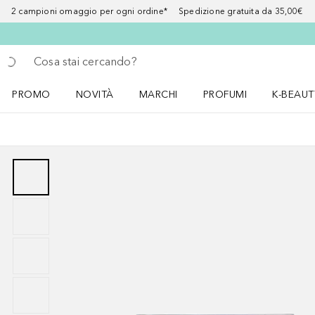
2 campioni omaggio per ogni ordine* Spedizione gratuita da 35,00€
Torna indietro
Esegui ricerca
PROMO
NOVITÀ
MARCHI
PROFUMI
K-BEAUT
Apri il menu PROMO
Apri il menu NOVITÀ
Apri il menu MARCHI
Apri il menu Profumi
Apri il 