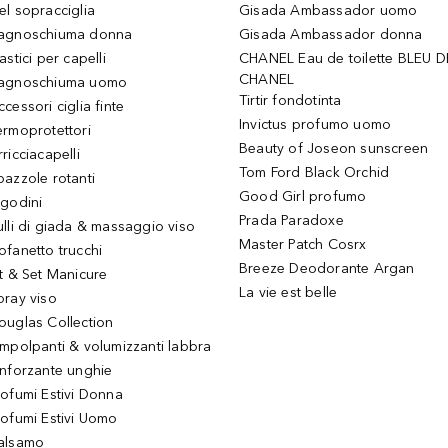
el sopracciglia
Gisada Ambassador uomo
agnoschiuma donna
Gisada Ambassador donna
astici per capelli
CHANEL Eau de toilette BLEU D
CHANEL
agnoschiuma uomo
Tirtir fondotinta
ccessori ciglia finte
Invictus profumo uomo
ermoprotettori
Beauty of Joseon sunscreen
ricciacapelli
Tom Ford Black Orchid
pazzole rotanti
Good Girl profumo
igodini
Prada Paradoxe
ulli di giada & massaggio viso
Master Patch Cosrx
ofanetto trucchi
Breeze Deodorante Argan
it & Set Manicure
La vie est belle
pray viso
ouglas Collection
impolpanti & volumizzanti labbra
inforzante unghie
rofumi Estivi Donna
rofumi Estivi Uomo
alsamo