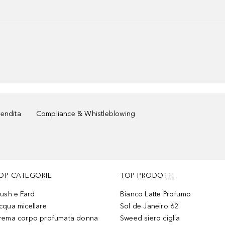
vendita
Compliance & Whistleblowing
OP CATEGORIE
TOP PRODOTTI
lush e Fard
Bianco Latte Profumo
cqua micellare
Sol de Janeiro 62
rema corpo profumata donna
Sweed siero ciglia