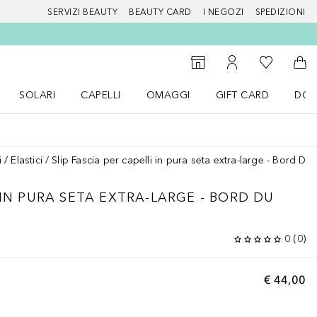
SERVIZI BEAUTY
BEAUTY CARD
I NEGOZI
SPEDIZIONI
Alla Mia Li
Storefinder
Al Mio Account
Al 
SOLARI
CAPELLI
OMAGGI
GIFT CARD
DOU
nu Make up
Apri il menu SOLARI
Apri il menu Capelli
Apri il menu OMAGGI
i
Elastici
Slip Fascia per capelli in pura seta extra-large - Bord Du
 IN PURA SETA EXTRA-LARGE - BORD DU
0
(
0
)
€ 44,00