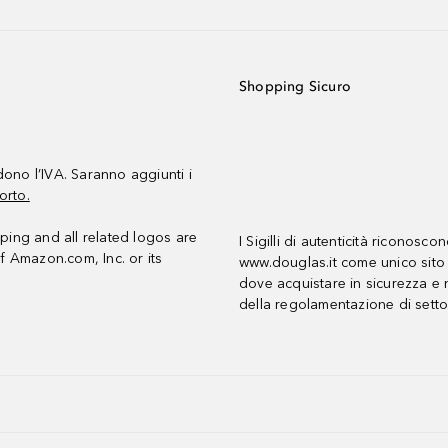
Shopping Sicuro
udono l’IVA. Saranno aggiunti i
orto.
ing and all related logos are
I Sigilli di autenticità riconosco
f Amazon.com, Inc. or its
www.douglas.it come unico sito 
dove acquistare in sicurezza e n
della regolamentazione di setto