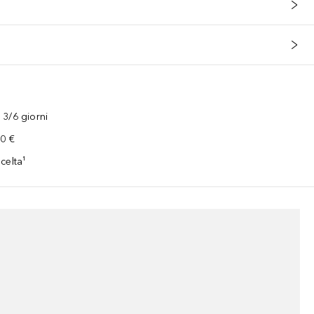
3/6 giorni
00 €
celta¹