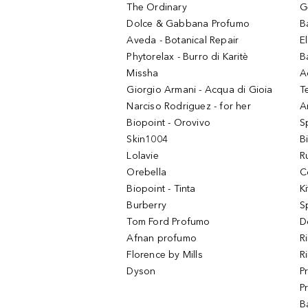
The Ordinary
G
Dolce & Gabbana Profumo
B
Aveda - Botanical Repair
El
Phytorelax - Burro di Karitè
B
Missha
A
Giorgio Armani - Acqua di Gioia
T
Narciso Rodriguez - for her
Ar
Biopoint - Orovivo
S
Skin1004
B
Lolavie
R
Orebella
C
Biopoint - Tinta
K
Burberry
S
Tom Ford Profumo
D
Afnan profumo
R
Florence by Mills
R
Dyson
P
P
B