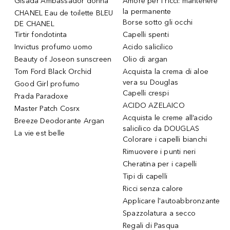
Gisada Ambassador donna
Amore per i ricci: mantenere
la permanente
CHANEL Eau de toilette BLEU
Borse sotto gli occhi
DE CHANEL
Tirtir fondotinta
Capelli spenti
Invictus profumo uomo
Acido salicilico
Beauty of Joseon sunscreen
Olio di argan
Tom Ford Black Orchid
Acquista la crema di aloe
vera su Douglas
Good Girl profumo
Capelli crespi
Prada Paradoxe
ACIDO AZELAICO
Master Patch Cosrx
Acquista le creme all’acido
Breeze Deodorante Argan
salicilico da DOUGLAS
La vie est belle
Colorare i capelli bianchi
Rimuovere i punti neri
Cheratina per i capelli
Tipi di capelli
Ricci senza calore
Applicare l'autoabbronzante
Spazzolatura a secco
Regali di Pasqua