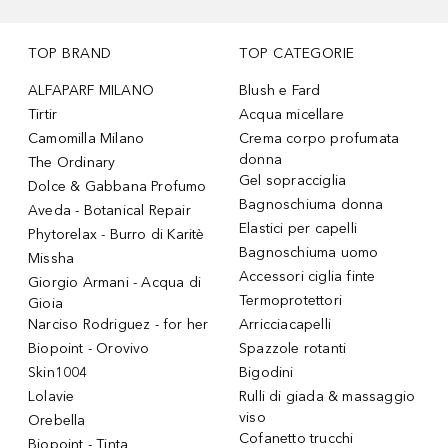
TOP BRAND
TOP CATEGORIE
ALFAPARF MILANO
Blush e Fard
Tirtir
Acqua micellare
Camomilla Milano
Crema corpo profumata
donna
The Ordinary
Gel sopracciglia
Dolce & Gabbana Profumo
Bagnoschiuma donna
Aveda - Botanical Repair
Elastici per capelli
Phytorelax - Burro di Karitè
Bagnoschiuma uomo
Missha
Accessori ciglia finte
Giorgio Armani - Acqua di
Termoprotettori
Gioia
Narciso Rodriguez - for her
Arricciacapelli
Biopoint - Orovivo
Spazzole rotanti
Skin1004
Bigodini
Lolavie
Rulli di giada & massaggio
viso
Orebella
Cofanetto trucchi
Biopoint - Tinta