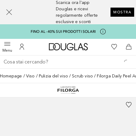
Scarica ora l'app
[navigation.slideout.screenreader]
Douglas e ricevi
MOSTRA
regolarmente offerte
esclusive e sconti
FINO AL -40% SUI PRODOTTI SOLARI
A Douglas Home
Alla Mia Li
Apri menu
Al Mio Account
Al 
Menu
Torna indietro
Esegui ricerca
Homepage
Viso
Pulizia del viso
Scrub viso
Filorga Daily Peel A