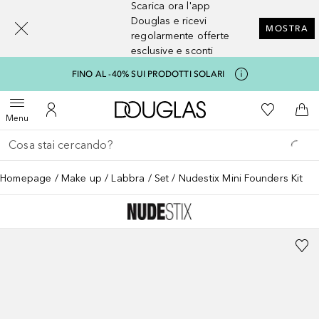
Scarica ora l'app
[navigation.slideout.screenreader]
Douglas e ricevi
MOSTRA
regolarmente offerte
esclusive e sconti
FINO AL -40% SUI PRODOTTI SOLARI
A Douglas Home
Alla Mia Li
Apri menu
Al Mio Account
Al 
Menu
Torna indietro
Esegui ricerca
Homepage
Make up
Labbra
Set
Nudestix Mini Founders Kit