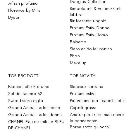
Douglas Collection
Afnan profumo
Rimpolpanti & volumizzanti
Florence by Mills
labbra
Dyson
Rinforzante unghie
Profumi Estivi Donna
Profumi Estivi Uomo
Balsamo
Siero acido ialuronico
Phon
Make up
TOP PRODOTTI
TOP NOVITÀ
Bianco Latte Profumo
Skincare coreana
Sol de Janeiro 62
Profumi estivi
Sweed siero ciglia
Più volume per i capelli sottili
Gisada Ambassador uomo
Capelli grassi
Gisada Ambassador donna
Amore per i ricci: mantenere
la permanente
CHANEL Eau de toilette BLEU
Borse sotto gli occhi
DE CHANEL