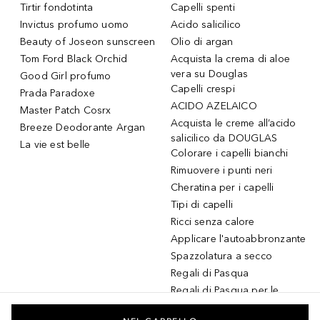
Tirtir fondotinta
Capelli spenti
Invictus profumo uomo
Acido salicilico
Beauty of Joseon sunscreen
Olio di argan
Tom Ford Black Orchid
Acquista la crema di aloe
vera su Douglas
Good Girl profumo
Capelli crespi
Prada Paradoxe
ACIDO AZELAICO
Master Patch Cosrx
Acquista le creme all’acido
Breeze Deodorante Argan
salicilico da DOUGLAS
La vie est belle
Colorare i capelli bianchi
Rimuovere i punti neri
Cheratina per i capelli
Tipi di capelli
Ricci senza calore
Applicare l'autoabbronzante
Spazzolatura a secco
Regali di Pasqua
Regali di Pasqua per le
donne