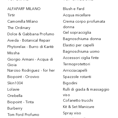
ALFAPARF MILANO
Blush e Fard
Tirtir
Acqua micellare
Camomilla Milano
Crema corpo profumata
donna
The Ordinary
Gel sopracciglia
Dolce & Gabbana Profumo
Bagnoschiuma donna
Aveda - Botanical Repair
Elastici per capelli
Phytorelax - Burro di Karitè
Bagnoschiuma uomo
Missha
Accessori ciglia finte
Giorgio Armani - Acqua di
Termoprotettori
Gioia
Narciso Rodriguez - for her
Arricciacapelli
Biopoint - Orovivo
Spazzole rotanti
Skin1004
Bigodini
Lolavie
Rulli di giada & massaggio
viso
Orebella
Cofanetto trucchi
Biopoint - Tinta
Kit & Set Manicure
Burberry
Spray viso
Tom Ford Profumo