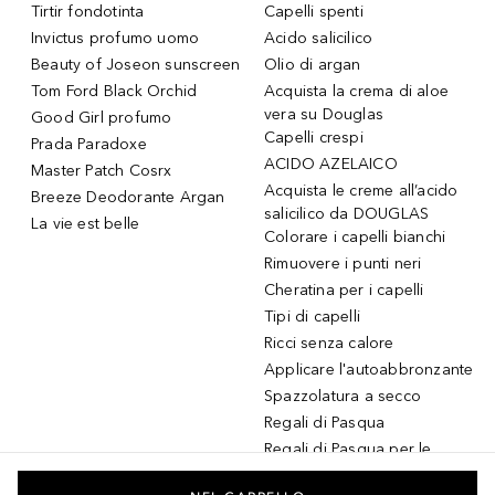
Tirtir fondotinta
Capelli spenti
Invictus profumo uomo
Acido salicilico
Beauty of Joseon sunscreen
Olio di argan
Tom Ford Black Orchid
Acquista la crema di aloe
vera su Douglas
Good Girl profumo
Capelli crespi
Prada Paradoxe
ACIDO AZELAICO
Master Patch Cosrx
Acquista le creme all’acido
Breeze Deodorante Argan
salicilico da DOUGLAS
La vie est belle
Colorare i capelli bianchi
Rimuovere i punti neri
Cheratina per i capelli
Tipi di capelli
Ricci senza calore
Applicare l'autoabbronzante
Spazzolatura a secco
Regali di Pasqua
Regali di Pasqua per le
donne