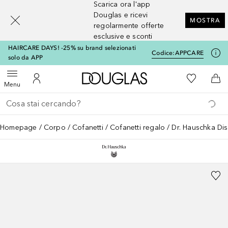
Scarica ora l'app
[navigation.slideout.screenreader]
Douglas e ricevi
MOSTRA
regolarmente offerte
esclusive e sconti
HAIRCARE DAYS! -25% su brand selezionati
Codice:
APPCARE
solo da APP
A Douglas Home
Alla Mia Li
Apri menu
Al Mio Account
Al 
Menu
Torna indietro
Esegui ricerca
Homepage
Corpo
Cofanetti
Cofanetti regalo
Dr. Hauschka Disc