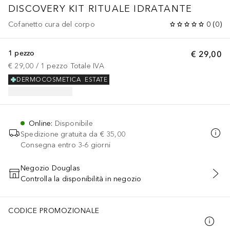
DISCOVERY KIT RITUALE IDRATANTE
Cofanetto cura del corpo
0
(
0
)
1 pezzo
€ 29,00
€ 29,00
 / 
1
pezzo
Totale IVA
DERMOCOSMETICA
ESTATE
Online
:
Disponibile
Spedizione gratuita da
€ 35,00
Consegna entro 3-6 giorni
Negozio Douglas
Controlla la disponibilità in negozio
AGGIUNGI AL CARRELLO
CODICE PROMOZIONALE