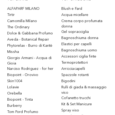
ALFAPARF MILANO
Blush e Fard
Tirtir
Acqua micellare
Camomilla Milano
Crema corpo profumata
donna
The Ordinary
Gel sopracciglia
Dolce & Gabbana Profumo
Bagnoschiuma donna
Aveda - Botanical Repair
Elastici per capelli
Phytorelax - Burro di Karitè
Bagnoschiuma uomo
Missha
Accessori ciglia finte
Giorgio Armani - Acqua di
Termoprotettori
Gioia
Narciso Rodriguez - for her
Arricciacapelli
Biopoint - Orovivo
Spazzole rotanti
Skin1004
Bigodini
Lolavie
Rulli di giada & massaggio
viso
Orebella
Cofanetto trucchi
Biopoint - Tinta
Kit & Set Manicure
Burberry
Spray viso
Tom Ford Profumo