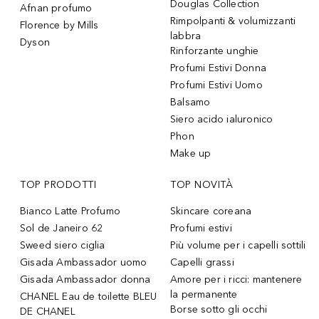
Douglas Collection
Afnan profumo
Rimpolpanti & volumizzanti
Florence by Mills
labbra
Dyson
Rinforzante unghie
Profumi Estivi Donna
Profumi Estivi Uomo
Balsamo
Siero acido ialuronico
Phon
Make up
TOP PRODOTTI
TOP NOVITÀ
Bianco Latte Profumo
Skincare coreana
Sol de Janeiro 62
Profumi estivi
Sweed siero ciglia
Più volume per i capelli sottili
Gisada Ambassador uomo
Capelli grassi
Gisada Ambassador donna
Amore per i ricci: mantenere
la permanente
CHANEL Eau de toilette BLEU
Borse sotto gli occhi
DE CHANEL