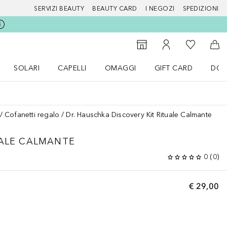
SERVIZI BEAUTY
BEAUTY CARD
I NEGOZI
SPEDIZIONI
Alla Mia Li
Storefinder
Al Mio Account
Al 
SOLARI
CAPELLI
OMAGGI
GIFT CARD
DOU
nu Make up
Apri il menu SOLARI
Apri il menu Capelli
Apri il menu OMAGGI
Cofanetti regalo
Dr. Hauschka Discovery Kit Rituale Calmante
UALE CALMANTE
0
(
0
)
€ 29,00