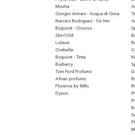
Missha
A
Giorgio Armani - Acqua di Gioia
T
Narciso Rodriguez - for her
Ar
Biopoint - Orovivo
S
Skin1004
B
Lolavie
R
Orebella
C
Biopoint - Tinta
K
Burberry
S
Tom Ford Profumo
D
Afnan profumo
R
Florence by Mills
R
Dyson
P
P
B
S
P
M