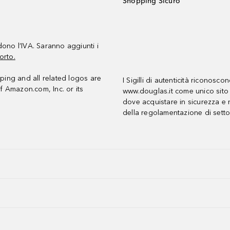
Shopping Sicuro
udono l’IVA. Saranno aggiunti i
orto.
ing and all related logos are
I Sigilli di autenticità riconosco
f Amazon.com, Inc. or its
www.douglas.it come unico sito 
dove acquistare in sicurezza e n
della regolamentazione di setto