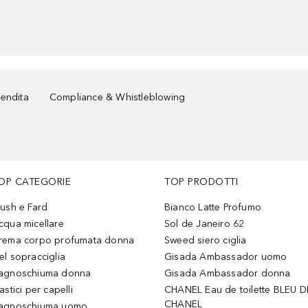
vendita
Compliance & Whistleblowing
OP CATEGORIE
TOP PRODOTTI
lush e Fard
Bianco Latte Profumo
cqua micellare
Sol de Janeiro 62
rema corpo profumata donna
Sweed siero ciglia
el sopracciglia
Gisada Ambassador uomo
agnoschiuma donna
Gisada Ambassador donna
astici per capelli
CHANEL Eau de toilette BLEU D
CHANEL
agnoschiuma uomo