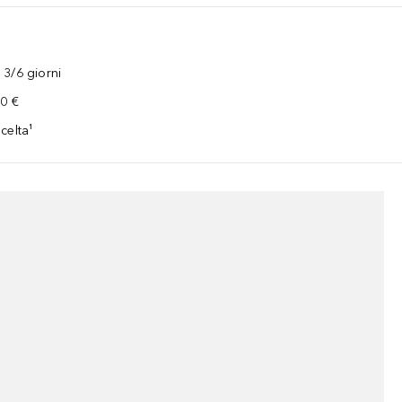
3/6 giorni
00 €
celta¹