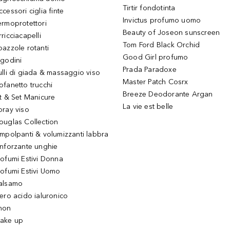
Tirtir fondotinta
ccessori ciglia finte
Invictus profumo uomo
ermoprotettori
Beauty of Joseon sunscreen
ricciacapelli
Tom Ford Black Orchid
pazzole rotanti
Good Girl profumo
igodini
Prada Paradoxe
ulli di giada & massaggio viso
Master Patch Cosrx
ofanetto trucchi
Breeze Deodorante Argan
it & Set Manicure
La vie est belle
pray viso
ouglas Collection
impolpanti & volumizzanti labbra
inforzante unghie
rofumi Estivi Donna
rofumi Estivi Uomo
alsamo
iero acido ialuronico
hon
ake up