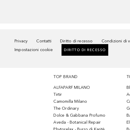
Privacy
Contatti
Diritto di recesso
Condizioni di 
Impostazioni cookie
DIRITTO DI RECESSO
TOP BRAND
T
ALFAPARF MILANO
B
Tirtir
A
Camomilla Milano
C
The Ordinary
G
Dolce & Gabbana Profumo
B
Aveda - Botanical Repair
El
Phytorelax - Burro di Karitè
B