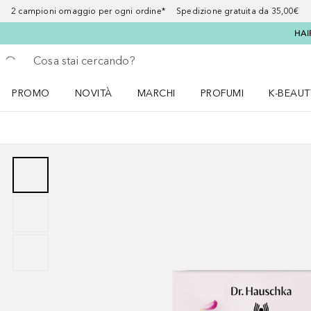
2 campioni omaggio per ogni ordine* Spedizione gratuita da 35,00€
HAI
Torna indietro
Esegui ricerca
PROMO
NOVITÀ
MARCHI
PROFUMI
K-BEAUT
Apri il menu PROMO
Apri il menu NOVITÀ
Apri il menu MARCHI
Apri il menu Profumi
Apri il 