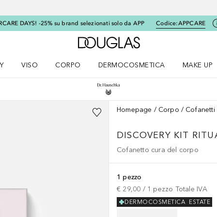
RCARE DAYS! -25% su brand selezionati solo da APP
Codice:
APPCARE
A Douglas Home
Y
VISO
CORPO
DERMOCOSMETICA
MAKE UP
menu K-BEAUTY
Apri il menu Viso
Apri il menu Corpo
Apri il menu DERMOCOSMETICA
Apri il me
Homepage
Corpo
Cofanetti
DISCOVERY KIT RIT
Cofanetto cura del corpo
1 pezzo
€ 29,00
 / 
1
pezzo
Totale IVA
DERMOCOSMETICA
ESTATE