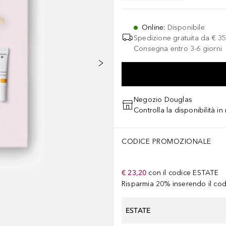
Online
:
Disponibile
Spedizione gratuita da
€ 35
Consegna entro 3-6 giorni
Negozio Douglas
Controlla la disponibilità i
CODICE PROMOZIONALE
€ 23,20
con il codice
ESTATE
Risparmia 20% inserendo il codi
ESTATE