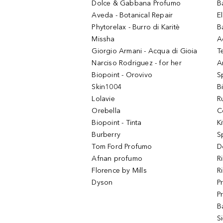
Dolce & Gabbana Profumo
B
Aveda - Botanical Repair
El
Phytorelax - Burro di Karitè
B
Missha
A
Giorgio Armani - Acqua di Gioia
T
Narciso Rodriguez - for her
Ar
Biopoint - Orovivo
S
Skin1004
B
Lolavie
R
Orebella
C
Biopoint - Tinta
K
Burberry
S
Tom Ford Profumo
D
Afnan profumo
R
Florence by Mills
R
Dyson
P
P
B
S