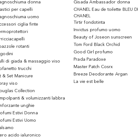
agnoschiuma donna
Gisada Ambassador donna
astici per capelli
CHANEL Eau de toilette BLEU D
CHANEL
agnoschiuma uomo
Tirtir fondotinta
ccessori ciglia finte
Invictus profumo uomo
ermoprotettori
Beauty of Joseon sunscreen
ricciacapelli
Tom Ford Black Orchid
pazzole rotanti
Good Girl profumo
igodini
Prada Paradoxe
ulli di giada & massaggio viso
Master Patch Cosrx
ofanetto trucchi
Breeze Deodorante Argan
it & Set Manicure
La vie est belle
pray viso
ouglas Collection
impolpanti & volumizzanti labbra
inforzante unghie
rofumi Estivi Donna
rofumi Estivi Uomo
alsamo
iero acido ialuronico