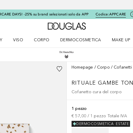
RCARE DAYS! -25% su brand selezionati solo da APP
Codice:
APPCARE
A Douglas Home
Y
VISO
CORPO
DERMOCOSMETICA
MAKE UP
menu K-BEAUTY
Apri il menu Viso
Apri il menu Corpo
Apri il menu DERMOCOSMETICA
Apri il me
Homepage
Corpo
Cofanetti
RITUALE GAMBE TO
Cofanetto cura del corpo
1 pezzo
€ 57,00
 / 
1
pezzo
Totale IVA
DERMOCOSMETICA
ESTATE