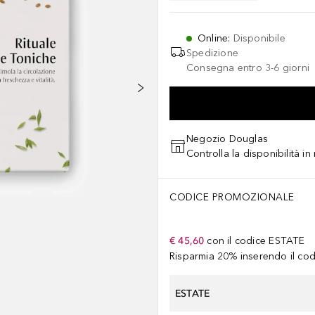
Online
:
Disponibile
Spedizione
Consegna entro 3-6 giorni
Negozio Douglas
Controlla la disponibilità i
CODICE PROMOZIONALE
€ 45,60
con il codice
ESTATE
Risparmia 20% inserendo il codi
ESTATE