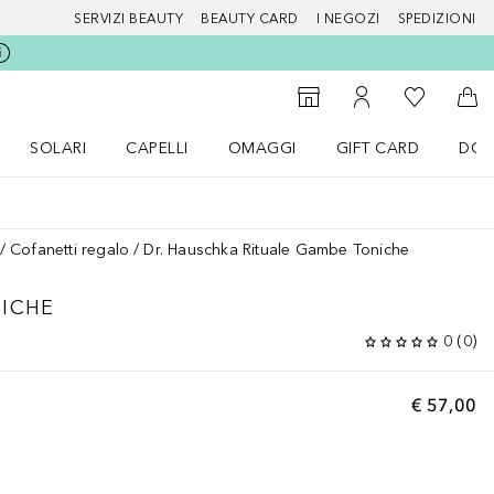
SERVIZI BEAUTY
BEAUTY CARD
I NEGOZI
SPEDIZIONI
Alla Mia Li
Storefinder
Al Mio Account
Al 
SOLARI
CAPELLI
OMAGGI
GIFT CARD
DOU
nu Make up
Apri il menu SOLARI
Apri il menu Capelli
Apri il menu OMAGGI
Cofanetti regalo
Dr. Hauschka Rituale Gambe Toniche
NICHE
0
(
0
)
€ 57,00