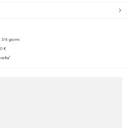
3/6 giorni
00 €
celta¹