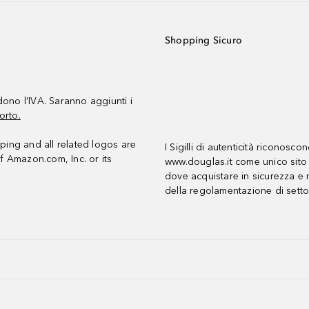
Shopping Sicuro
udono l’IVA. Saranno aggiunti i
orto.
ing and all related logos are
I Sigilli di autenticità riconosco
f Amazon.com, Inc. or its
www.douglas.it come unico sito 
dove acquistare in sicurezza e n
della regolamentazione di setto