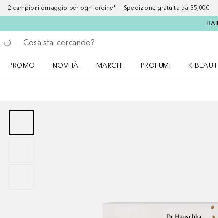
2 campioni omaggio per ogni ordine* Spedizione gratuita da 35,00€
HAI
Torna indietro
Esegui ricerca
PROMO
NOVITÀ
MARCHI
PROFUMI
K-BEAUT
Apri il menu PROMO
Apri il menu NOVITÀ
Apri il menu MARCHI
Apri il menu Profumi
Apri il 