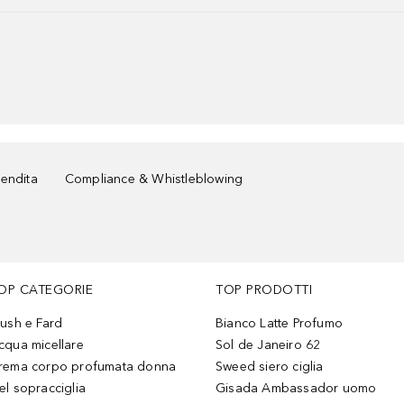
vendita
Compliance & Whistleblowing
OP CATEGORIE
TOP PRODOTTI
lush e Fard
Bianco Latte Profumo
cqua micellare
Sol de Janeiro 62
rema corpo profumata donna
Sweed siero ciglia
el sopracciglia
Gisada Ambassador uomo