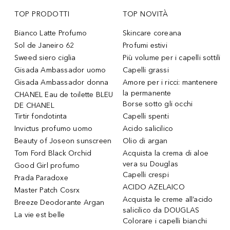
TOP PRODOTTI
TOP NOVITÀ
Bianco Latte Profumo
Skincare coreana
Sol de Janeiro 62
Profumi estivi
Sweed siero ciglia
Più volume per i capelli sottili
Gisada Ambassador uomo
Capelli grassi
Gisada Ambassador donna
Amore per i ricci: mantenere
la permanente
CHANEL Eau de toilette BLEU
Borse sotto gli occhi
DE CHANEL
Tirtir fondotinta
Capelli spenti
Invictus profumo uomo
Acido salicilico
Beauty of Joseon sunscreen
Olio di argan
Tom Ford Black Orchid
Acquista la crema di aloe
vera su Douglas
Good Girl profumo
Capelli crespi
Prada Paradoxe
ACIDO AZELAICO
Master Patch Cosrx
Acquista le creme all’acido
Breeze Deodorante Argan
salicilico da DOUGLAS
La vie est belle
Colorare i capelli bianchi