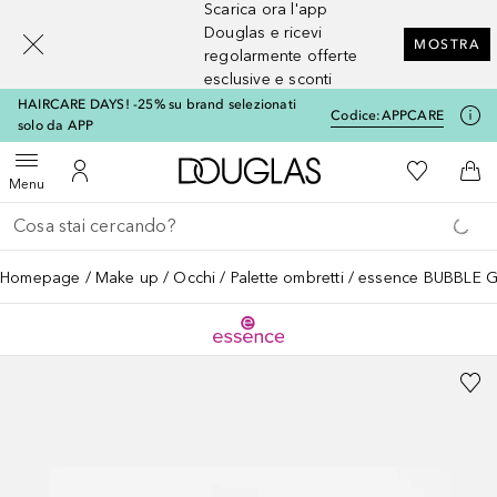
Scarica ora l'app
[navigation.slideout.screenreader]
Douglas e ricevi
MOSTRA
regolarmente offerte
esclusive e sconti
HAIRCARE DAYS! -25% su brand selezionati
Codice:
APPCARE
solo da APP
A Douglas Home
Alla Mia Li
Apri menu
Al Mio Account
Al 
Menu
Torna indietro
Esegui ricerca
Homepage
Make up
Occhi
Palette ombretti
essence BUBBLE 