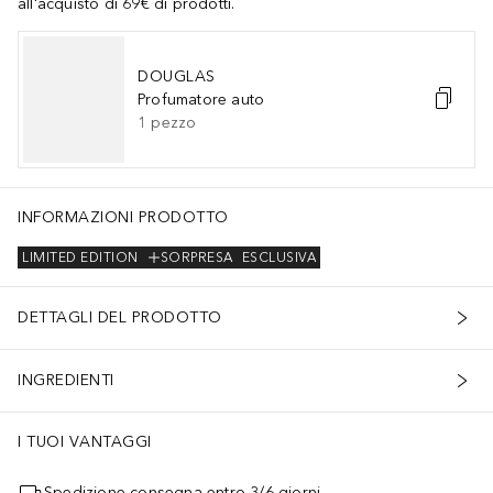
all'acquisto di 69€ di prodotti.
DOUGLAS
Profumatore auto
1
pezzo
INFORMAZIONI PRODOTTO
LIMITED EDITION
SORPRESA
ESCLUSIVA
DETTAGLI DEL PRODOTTO
INGREDIENTI
I TUOI VANTAGGI
Spedizione consegna entro 3/6 giorni