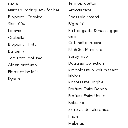
Termoprotettori
Gioia
Narciso Rodriguez - for her
Arricciacapelli
Biopoint - Orovivo
Spazzole rotanti
Skin1004
Bigodini
Lolavie
Rulli di giada & massaggio
viso
Orebella
Cofanetto trucchi
Biopoint - Tinta
Kit & Set Manicure
Burberry
Spray viso
Tom Ford Profumo
Douglas Collection
Afnan profumo
Rimpolpanti & volumizzanti
Florence by Mills
labbra
Dyson
Rinforzante unghie
Profumi Estivi Donna
Profumi Estivi Uomo
Balsamo
Siero acido ialuronico
Phon
Make up