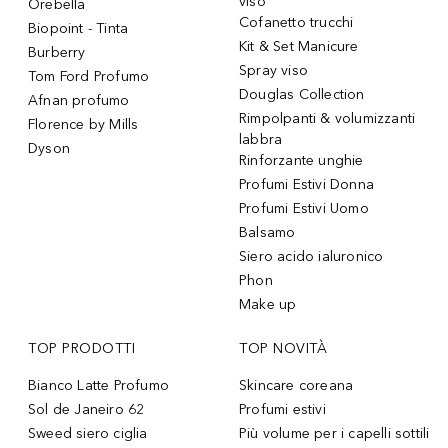
viso
Orebella
Cofanetto trucchi
Biopoint - Tinta
Kit & Set Manicure
Burberry
Spray viso
Tom Ford Profumo
Douglas Collection
Afnan profumo
Rimpolpanti & volumizzanti
Florence by Mills
labbra
Dyson
Rinforzante unghie
Profumi Estivi Donna
Profumi Estivi Uomo
Balsamo
Siero acido ialuronico
Phon
Make up
TOP PRODOTTI
TOP NOVITÀ
Bianco Latte Profumo
Skincare coreana
Sol de Janeiro 62
Profumi estivi
Sweed siero ciglia
Più volume per i capelli sottili