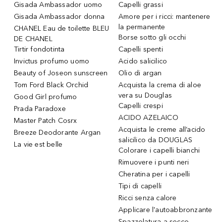
Gisada Ambassador uomo
Capelli grassi
Gisada Ambassador donna
Amore per i ricci: mantenere
la permanente
CHANEL Eau de toilette BLEU
Borse sotto gli occhi
DE CHANEL
Tirtir fondotinta
Capelli spenti
Invictus profumo uomo
Acido salicilico
Beauty of Joseon sunscreen
Olio di argan
Tom Ford Black Orchid
Acquista la crema di aloe
vera su Douglas
Good Girl profumo
Capelli crespi
Prada Paradoxe
ACIDO AZELAICO
Master Patch Cosrx
Acquista le creme all’acido
Breeze Deodorante Argan
salicilico da DOUGLAS
La vie est belle
Colorare i capelli bianchi
Rimuovere i punti neri
Cheratina per i capelli
Tipi di capelli
Ricci senza calore
Applicare l'autoabbronzante
Spazzolatura a secco