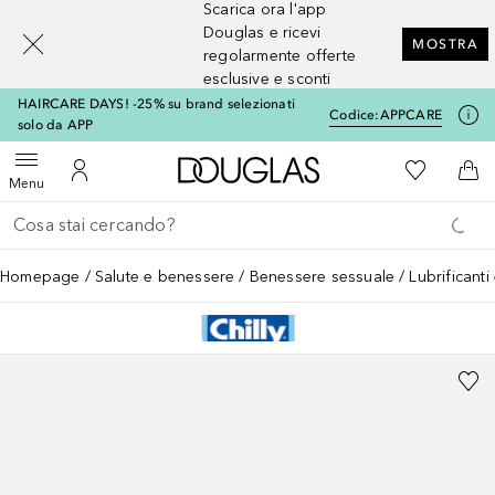
Scarica ora l'app
[navigation.slideout.screenreader]
Douglas e ricevi
MOSTRA
regolarmente offerte
esclusive e sconti
HAIRCARE DAYS! -25% su brand selezionati
Codice:
APPCARE
solo da APP
A Douglas Home
Alla Mia Li
Apri menu
Al Mio Account
Al 
Menu
Torna indietro
Esegui ricerca
Homepage
Salute e benessere
Benessere sessuale
Lubrificanti