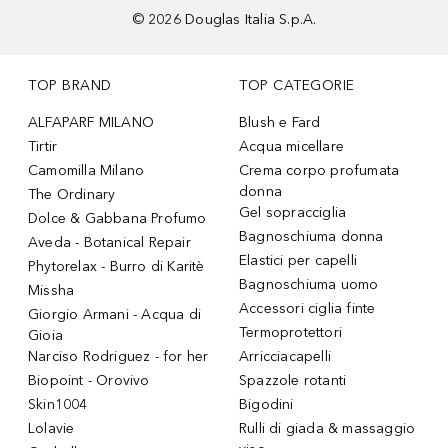
©
2026
Douglas Italia S.p.A.
TOP BRAND
TOP CATEGORIE
ALFAPARF MILANO
Blush e Fard
Tirtir
Acqua micellare
Camomilla Milano
Crema corpo profumata
donna
The Ordinary
Gel sopracciglia
Dolce & Gabbana Profumo
Bagnoschiuma donna
Aveda - Botanical Repair
Elastici per capelli
Phytorelax - Burro di Karitè
Bagnoschiuma uomo
Missha
Accessori ciglia finte
Giorgio Armani - Acqua di
Termoprotettori
Gioia
Narciso Rodriguez - for her
Arricciacapelli
Biopoint - Orovivo
Spazzole rotanti
Skin1004
Bigodini
Lolavie
Rulli di giada & massaggio