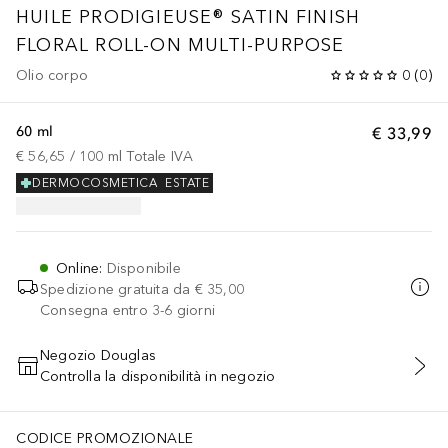
HUILE PRODIGIEUSE®
SATIN FINISH
FLORAL ROLL-ON MULTI-PURPOSE
Olio corpo
0
(
0
)
60 ml
€ 33,99
€ 56,65
 / 
100
ml
Totale IVA
DERMOCOSMETICA
ESTATE
Online
:
Disponibile
Spedizione gratuita da
€ 35,00
Consegna entro 3-6 giorni
Negozio Douglas
Controlla la disponibilità in negozio
AGGIUNGI AL CARRELLO
CODICE PROMOZIONALE