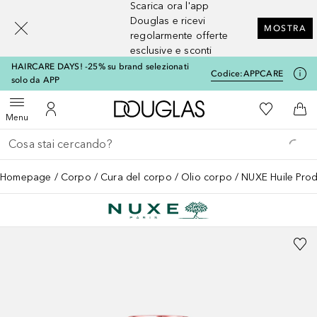
Scarica ora l'app
[navigation.slideout.screenreader]
Douglas e ricevi
MOSTRA
regolarmente offerte
esclusive e sconti
HAIRCARE DAYS! -25% su brand selezionati
Codice:
APPCARE
solo da APP
A Douglas Home
Alla Mia Li
Apri menu
Al Mio Account
Al 
Menu
Torna indietro
Esegui ricerca
Homepage
Corpo
Cura del corpo
Olio corpo
NUXE Huile Prodi