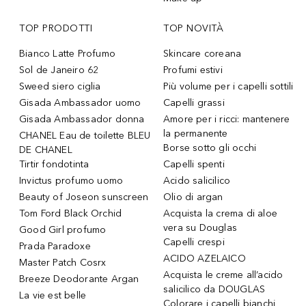
TOP PRODOTTI
TOP NOVITÀ
Bianco Latte Profumo
Skincare coreana
Sol de Janeiro 62
Profumi estivi
Sweed siero ciglia
Più volume per i capelli sottili
Gisada Ambassador uomo
Capelli grassi
Gisada Ambassador donna
Amore per i ricci: mantenere
la permanente
CHANEL Eau de toilette BLEU
Borse sotto gli occhi
DE CHANEL
Tirtir fondotinta
Capelli spenti
Invictus profumo uomo
Acido salicilico
Beauty of Joseon sunscreen
Olio di argan
Tom Ford Black Orchid
Acquista la crema di aloe
vera su Douglas
Good Girl profumo
Capelli crespi
Prada Paradoxe
ACIDO AZELAICO
Master Patch Cosrx
Acquista le creme all’acido
Breeze Deodorante Argan
salicilico da DOUGLAS
La vie est belle
Colorare i capelli bianchi