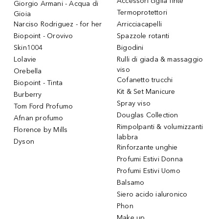
Accessori ciglia finte
Giorgio Armani - Acqua di
Termoprotettori
Gioia
Narciso Rodriguez - for her
Arricciacapelli
Biopoint - Orovivo
Spazzole rotanti
Skin1004
Bigodini
Lolavie
Rulli di giada & massaggio
viso
Orebella
Cofanetto trucchi
Biopoint - Tinta
Kit & Set Manicure
Burberry
Spray viso
Tom Ford Profumo
Douglas Collection
Afnan profumo
Rimpolpanti & volumizzanti
Florence by Mills
labbra
Dyson
Rinforzante unghie
Profumi Estivi Donna
Profumi Estivi Uomo
Balsamo
Siero acido ialuronico
Phon
Make up