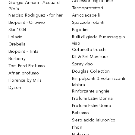
Accessori ciglia finte
Giorgio Armani - Acqua di
Termoprotettori
Gioia
Narciso Rodriguez - for her
Arricciacapelli
Biopoint - Orovivo
Spazzole rotanti
Skin1004
Bigodini
Lolavie
Rulli di giada & massaggio
viso
Orebella
Cofanetto trucchi
Biopoint - Tinta
Kit & Set Manicure
Burberry
Spray viso
Tom Ford Profumo
Douglas Collection
Afnan profumo
Rimpolpanti & volumizzanti
Florence by Mills
labbra
Dyson
Rinforzante unghie
Profumi Estivi Donna
Profumi Estivi Uomo
Balsamo
Siero acido ialuronico
Phon
Make up