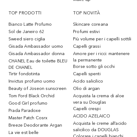
TOP PRODOTTI
TOP NOVITÀ
Bianco Latte Profumo
Skincare coreana
Sol de Janeiro 62
Profumi estivi
Sweed siero ciglia
Più volume per i capelli sottili
Gisada Ambassador uomo
Capelli grassi
Gisada Ambassador donna
Amore per i ricci: mantenere
la permanente
CHANEL Eau de toilette BLEU
Borse sotto gli occhi
DE CHANEL
Tirtir fondotinta
Capelli spenti
Invictus profumo uomo
Acido salicilico
Beauty of Joseon sunscreen
Olio di argan
Tom Ford Black Orchid
Acquista la crema di aloe
vera su Douglas
Good Girl profumo
Capelli crespi
Prada Paradoxe
ACIDO AZELAICO
Master Patch Cosrx
Acquista le creme all’acido
Breeze Deodorante Argan
salicilico da DOUGLAS
La vie est belle
Colorare i capelli bianchi