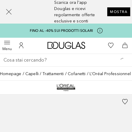
Scarica ora l'app
[navigation.slideout.screenreader]
Douglas e ricevi
MOSTRA
regolarmente offerte
esclusive e sconti
FINO AL -40% SUI PRODOTTI SOLARI
A Douglas Home
Alla Mia Li
Apri menu
Al Mio Account
Al 
Menu
Torna indietro
Esegui ricerca
Homepage
Capelli
Trattamenti
Cofanetti
L’Oréal Professionnel