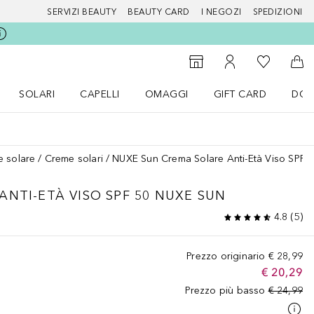
SERVIZI BEAUTY
BEAUTY CARD
I NEGOZI
SPEDIZIONI
Alla Mia Li
Storefinder
Al Mio Account
Al 
SOLARI
CAPELLI
OMAGGI
GIFT CARD
DOU
nu Make up
Apri il menu SOLARI
Apri il menu Capelli
Apri il menu OMAGGI
e solare
Creme solari
NUXE Sun Crema Solare Anti-Età Viso SPF 
ANTI-ETÀ VISO SPF 50 NUXE SUN
4.8
(
5
)
Prezzo originario
€ 28,99
€ 20,29
Prezzo più basso
€ 24,99