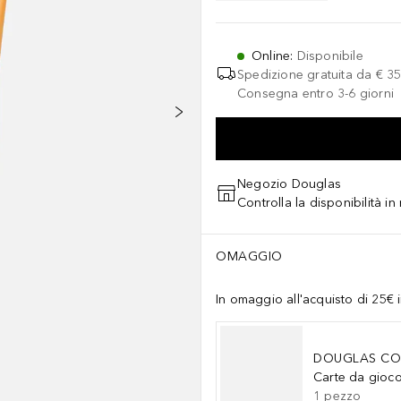
Online
:
Disponibile
Spedizione gratuita da
€ 35
Consegna entro 3-6 giorni
Negozio Douglas
Controlla la disponibilità i
OMAGGIO
In omaggio all'acquisto di 25€ i
DOUGLAS CO
Carte da gioc
1
pezzo