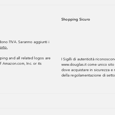
Shopping Sicuro
udono l’IVA. Saranno aggiunti i
orto.
ing and all related logos are
I Sigilli di autenticità riconosco
f Amazon.com, Inc. or its
www.douglas.it come unico sito 
dove acquistare in sicurezza e n
della regolamentazione di setto