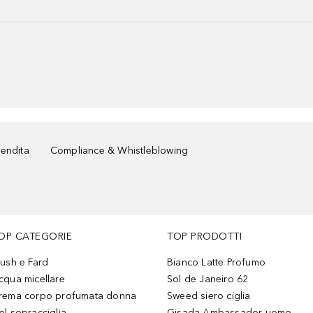
vendita
Compliance & Whistleblowing
OP CATEGORIE
TOP PRODOTTI
lush e Fard
Bianco Latte Profumo
cqua micellare
Sol de Janeiro 62
rema corpo profumata donna
Sweed siero ciglia
el sopracciglia
Gisada Ambassador uomo