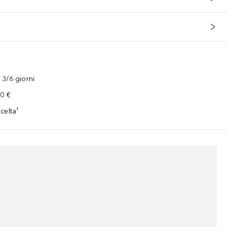
3/6 giorni
00 €
celta¹