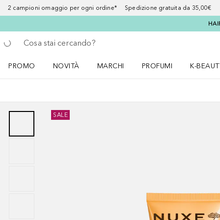
2 campioni omaggio per ogni ordine* Spedizione gratuita da 35,00€
HAI
Torna indietro
Esegui ricerca
PROMO
NOVITÀ
MARCHI
PROFUMI
K-BEAUT
Apri il menu PROMO
Apri il menu NOVITÀ
Apri il menu MARCHI
Apri il menu Profumi
Apri il 
SALE