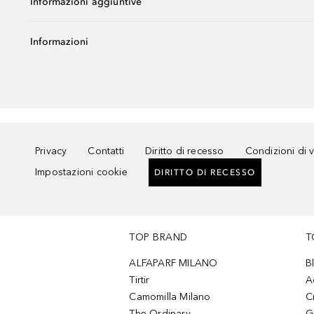
Informazioni aggiuntive
Informazioni
Privacy
Contatti
Diritto di recesso
Condizioni di 
Impostazioni cookie
DIRITTO DI RECESSO
TOP BRAND
T
ALFAPARF MILANO
B
Tirtir
A
Camomilla Milano
C
The Ordinary
G