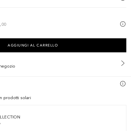
,00
AGGIUNGI AL CARRELLO
n negozio
n prodotti solari
LLECTION
o