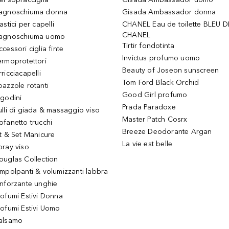
agnoschiuma donna
Gisada Ambassador donna
astici per capelli
CHANEL Eau de toilette BLEU D
CHANEL
agnoschiuma uomo
Tirtir fondotinta
ccessori ciglia finte
Invictus profumo uomo
ermoprotettori
Beauty of Joseon sunscreen
ricciacapelli
Tom Ford Black Orchid
pazzole rotanti
Good Girl profumo
igodini
Prada Paradoxe
ulli di giada & massaggio viso
Master Patch Cosrx
ofanetto trucchi
Breeze Deodorante Argan
it & Set Manicure
La vie est belle
pray viso
ouglas Collection
impolpanti & volumizzanti labbra
inforzante unghie
rofumi Estivi Donna
rofumi Estivi Uomo
alsamo