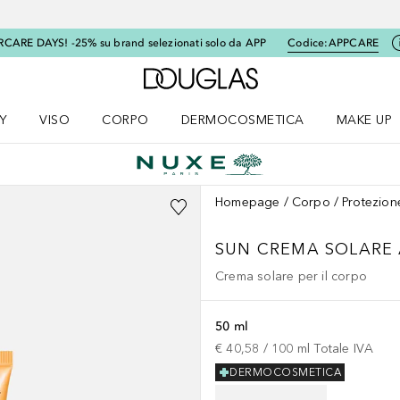
RCARE DAYS! -25% su brand selezionati solo da APP
Codice:
APPCARE
A Douglas Home
Y
VISO
CORPO
DERMOCOSMETICA
MAKE UP
menu K-BEAUTY
Apri il menu Viso
Apri il menu Corpo
Apri il menu DERMOCOSMETICA
Apri il me
Homepage
Corpo
Protezion
SUN
CREMA SOLARE 
Crema solare per il corpo
50 ml
€ 40,58
 / 
100
ml
Totale IVA
DERMOCOSMETICA