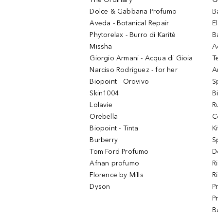
Dolce & Gabbana Profumo
B
Aveda - Botanical Repair
El
Phytorelax - Burro di Karitè
B
Missha
A
Giorgio Armani - Acqua di Gioia
T
Narciso Rodriguez - for her
Ar
Biopoint - Orovivo
S
Skin1004
B
Lolavie
R
Orebella
C
Biopoint - Tinta
K
Burberry
S
Tom Ford Profumo
D
Afnan profumo
R
Florence by Mills
R
Dyson
P
P
B