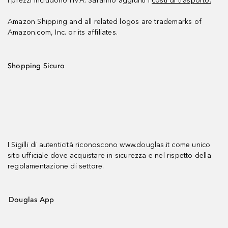
I prezzi includono l’IVA. Saranno aggiunti i
costi di trasporto.
Amazon Shipping and all related logos are trademarks of
Amazon.com, Inc. or its affiliates.
Shopping Sicuro
I Sigilli di autenticità riconoscono www.douglas.it come unico
sito ufficiale dove acquistare in sicurezza e nel rispetto della
regolamentazione di settore.
Douglas App