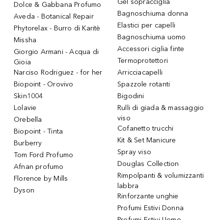
Gel sopracciglia
Dolce & Gabbana Profumo
Bagnoschiuma donna
Aveda - Botanical Repair
Elastici per capelli
Phytorelax - Burro di Karitè
Bagnoschiuma uomo
Missha
Accessori ciglia finte
Giorgio Armani - Acqua di
Termoprotettori
Gioia
Narciso Rodriguez - for her
Arricciacapelli
Biopoint - Orovivo
Spazzole rotanti
Skin1004
Bigodini
Lolavie
Rulli di giada & massaggio
viso
Orebella
Cofanetto trucchi
Biopoint - Tinta
Kit & Set Manicure
Burberry
Spray viso
Tom Ford Profumo
Douglas Collection
Afnan profumo
Rimpolpanti & volumizzanti
Florence by Mills
labbra
Dyson
Rinforzante unghie
Profumi Estivi Donna
Profumi Estivi Uomo