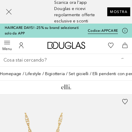
Scarica ora l'app
[navigation.slideout.screenreader]
Douglas e ricevi
MOSTRA
regolarmente offerte
esclusive e sconti
HAIRCARE DAYS! -25% su brand selezionati
Codice:
APPCARE
solo da APP
A Douglas Home
Alla Mia Li
Apri menu
Al Mio Account
Al 
Menu
Torna indietro
Esegui ricerca
Homepage
Lifestyle
Bigiotteria
Set gioielli
Elli pendenti con pe