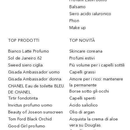
Balsamo
Siero acido ialuronico
Phon
Make up
TOP PRODOTTI
TOP NOVITÀ
Bianco Latte Profumo
Skincare coreana
Sol de Janeiro 62
Profumi estivi
Sweed siero ciglia
Più volume per i capelli sottili
Gisada Ambassador uomo
Capelli grassi
Gisada Ambassador donna
Amore per i ricci: mantenere
la permanente
CHANEL Eau de toilette BLEU
Borse sotto gli occhi
DE CHANEL
Tirtir fondotinta
Capelli spenti
Invictus profumo uomo
Acido salicilico
Beauty of Joseon sunscreen
Olio di argan
Tom Ford Black Orchid
Acquista la crema di aloe
vera su Douglas
Good Girl profumo