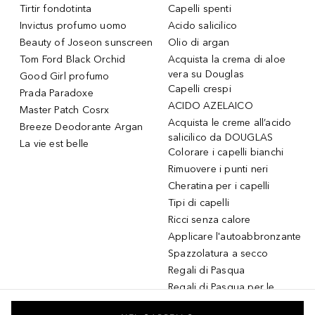
Tirtir fondotinta
Capelli spenti
Invictus profumo uomo
Acido salicilico
Beauty of Joseon sunscreen
Olio di argan
Tom Ford Black Orchid
Acquista la crema di aloe
vera su Douglas
Good Girl profumo
Capelli crespi
Prada Paradoxe
ACIDO AZELAICO
Master Patch Cosrx
Acquista le creme all’acido
Breeze Deodorante Argan
salicilico da DOUGLAS
La vie est belle
Colorare i capelli bianchi
Rimuovere i punti neri
Cheratina per i capelli
Tipi di capelli
Ricci senza calore
Applicare l'autoabbronzante
Spazzolatura a secco
Regali di Pasqua
Regali di Pasqua per le
donne