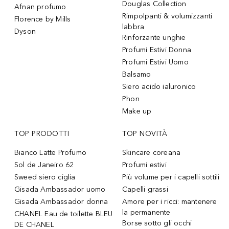
Douglas Collection
Afnan profumo
Rimpolpanti & volumizzanti
Florence by Mills
labbra
Dyson
Rinforzante unghie
Profumi Estivi Donna
Profumi Estivi Uomo
Balsamo
Siero acido ialuronico
Phon
Make up
TOP PRODOTTI
TOP NOVITÀ
Bianco Latte Profumo
Skincare coreana
Sol de Janeiro 62
Profumi estivi
Sweed siero ciglia
Più volume per i capelli sottili
Gisada Ambassador uomo
Capelli grassi
Gisada Ambassador donna
Amore per i ricci: mantenere
la permanente
CHANEL Eau de toilette BLEU
Borse sotto gli occhi
DE CHANEL