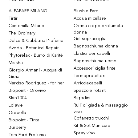
ALFAPARF MILANO
Blush e Fard
Tirtir
Acqua micellare
Camomilla Milano
Crema corpo profumata
donna
The Ordinary
Gel sopracciglia
Dolce & Gabbana Profumo
Bagnoschiuma donna
Aveda - Botanical Repair
Elastici per capelli
Phytorelax - Burro di Karitè
Bagnoschiuma uomo
Missha
Accessori ciglia finte
Giorgio Armani - Acqua di
Termoprotettori
Gioia
Narciso Rodriguez - for her
Arricciacapelli
Biopoint - Orovivo
Spazzole rotanti
Skin1004
Bigodini
Lolavie
Rulli di giada & massaggio
viso
Orebella
Cofanetto trucchi
Biopoint - Tinta
Kit & Set Manicure
Burberry
Spray viso
Tom Ford Profumo