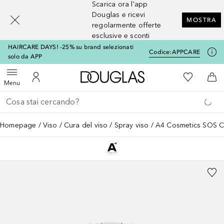
Scarica ora l'app
[navigation.slideout.screenreader]
Douglas e ricevi
MOSTRA
regolarmente offerte
esclusive e sconti
HAIRCARE DAYS! -25% su brand selezionati
Codice:
APPCARE
solo da APP
A Douglas Home
Alla Mia Li
Apri menu
Al Mio Account
Al 
Menu
Torna indietro
Esegui ricerca
Homepage
Viso
Cura del viso
Spray viso
A4 Cosmetics SOS 