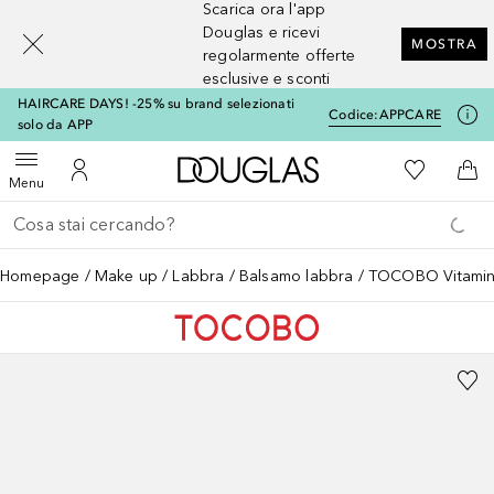
Scarica ora l'app
[navigation.slideout.screenreader]
Douglas e ricevi
MOSTRA
regolarmente offerte
esclusive e sconti
HAIRCARE DAYS! -25% su brand selezionati
Codice:
APPCARE
solo da APP
A Douglas Home
Alla Mia Li
Apri menu
Al Mio Account
Al 
Menu
Torna indietro
Esegui ricerca
Homepage
Make up
Labbra
Balsamo labbra
TOCOBO Vitamina