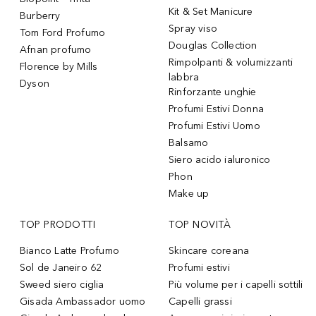
Kit & Set Manicure
Burberry
Spray viso
Tom Ford Profumo
Douglas Collection
Afnan profumo
Rimpolpanti & volumizzanti
Florence by Mills
labbra
Dyson
Rinforzante unghie
Profumi Estivi Donna
Profumi Estivi Uomo
Balsamo
Siero acido ialuronico
Phon
Make up
TOP PRODOTTI
TOP NOVITÀ
Bianco Latte Profumo
Skincare coreana
Sol de Janeiro 62
Profumi estivi
Sweed siero ciglia
Più volume per i capelli sottili
Gisada Ambassador uomo
Capelli grassi