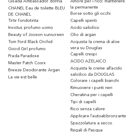
Gisada Ambassador donna
Amore per i ricci: mantenere
la permanente
CHANEL Eau de toilette BLEU
Borse sotto gli occhi
DE CHANEL
Tirtir fondotinta
Capelli spenti
Invictus profumo uomo
Acido salicilico
Beauty of Joseon sunscreen
Olio di argan
Tom Ford Black Orchid
Acquista la crema di aloe
vera su Douglas
Good Girl profumo
Capelli crespi
Prada Paradoxe
ACIDO AZELAICO
Master Patch Cosrx
Acquista le creme all’acido
Breeze Deodorante Argan
salicilico da DOUGLAS
La vie est belle
Colorare i capelli bianchi
Rimuovere i punti neri
Cheratina per i capelli
Tipi di capelli
Ricci senza calore
Applicare l'autoabbronzante
Spazzolatura a secco
Regali di Pasqua