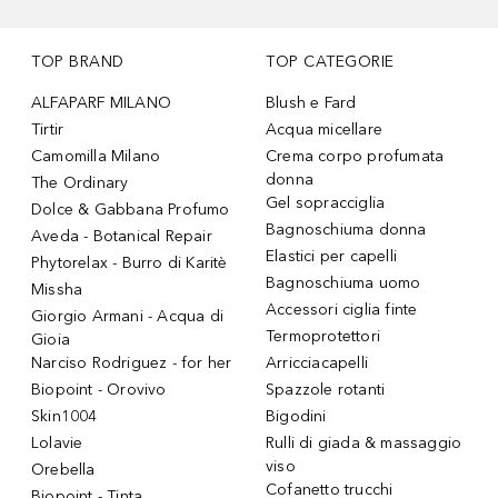
TOP BRAND
TOP CATEGORIE
ALFAPARF MILANO
Blush e Fard
Tirtir
Acqua micellare
Camomilla Milano
Crema corpo profumata
donna
The Ordinary
Gel sopracciglia
Dolce & Gabbana Profumo
Bagnoschiuma donna
Aveda - Botanical Repair
Elastici per capelli
Phytorelax - Burro di Karitè
Bagnoschiuma uomo
Missha
Accessori ciglia finte
Giorgio Armani - Acqua di
Termoprotettori
Gioia
Narciso Rodriguez - for her
Arricciacapelli
Biopoint - Orovivo
Spazzole rotanti
Skin1004
Bigodini
Lolavie
Rulli di giada & massaggio
viso
Orebella
Cofanetto trucchi
Biopoint - Tinta