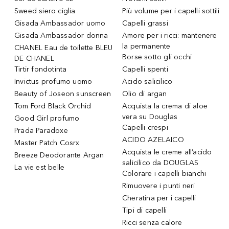
Sweed siero ciglia
Più volume per i capelli sottili
Gisada Ambassador uomo
Capelli grassi
Gisada Ambassador donna
Amore per i ricci: mantenere
la permanente
CHANEL Eau de toilette BLEU
Borse sotto gli occhi
DE CHANEL
Tirtir fondotinta
Capelli spenti
Invictus profumo uomo
Acido salicilico
Beauty of Joseon sunscreen
Olio di argan
Tom Ford Black Orchid
Acquista la crema di aloe
vera su Douglas
Good Girl profumo
Capelli crespi
Prada Paradoxe
ACIDO AZELAICO
Master Patch Cosrx
Acquista le creme all’acido
Breeze Deodorante Argan
salicilico da DOUGLAS
La vie est belle
Colorare i capelli bianchi
Rimuovere i punti neri
Cheratina per i capelli
Tipi di capelli
Ricci senza calore