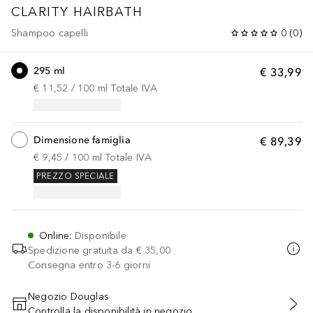
CLARITY HAIRBATH
Shampoo capelli
0
(
0
)
295 ml
€ 33,99
€ 11,52
 / 
100
ml
Totale IVA
Dimensione famiglia
€ 89,39
€ 9,45
 / 
100
ml
Totale IVA
PREZZO SPECIALE
Online
:
Disponibile
Spedizione gratuita da
€ 35,00
Consegna entro 3-6 giorni
Negozio Douglas
Controlla la disponibilità in negozio
AGGIUNGI AL CARRELLO