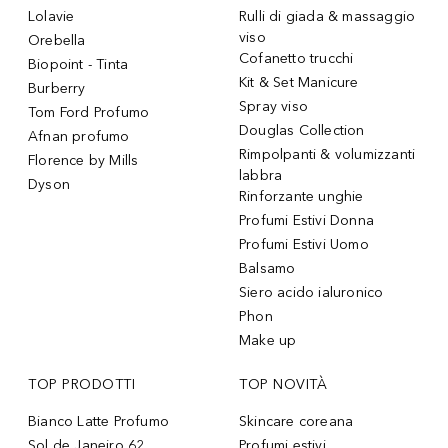
Lolavie
Rulli di giada & massaggio
viso
Orebella
Cofanetto trucchi
Biopoint - Tinta
Kit & Set Manicure
Burberry
Spray viso
Tom Ford Profumo
Douglas Collection
Afnan profumo
Rimpolpanti & volumizzanti
Florence by Mills
labbra
Dyson
Rinforzante unghie
Profumi Estivi Donna
Profumi Estivi Uomo
Balsamo
Siero acido ialuronico
Phon
Make up
TOP PRODOTTI
TOP NOVITÀ
Bianco Latte Profumo
Skincare coreana
Sol de Janeiro 62
Profumi estivi