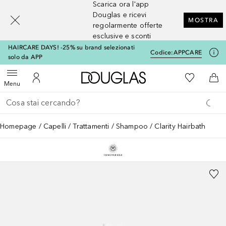
Scarica ora l'app
[navigation.slideout.screenreader]
Douglas e ricevi
MOSTRA
regolarmente offerte
esclusive e sconti
HAIRCARE DAYS! -25% su brand selezionati
Codice:
APPCARE
solo da APP
A Douglas Home
Alla Mia Li
Apri menu
Al Mio Account
Al 
Menu
Torna indietro
Esegui ricerca
Homepage
Capelli
Trattamenti
Shampoo
Clarity Hairbath