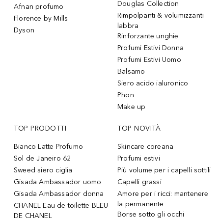
Douglas Collection
Afnan profumo
Rimpolpanti & volumizzanti
Florence by Mills
labbra
Dyson
Rinforzante unghie
Profumi Estivi Donna
Profumi Estivi Uomo
Balsamo
Siero acido ialuronico
Phon
Make up
TOP PRODOTTI
TOP NOVITÀ
Bianco Latte Profumo
Skincare coreana
Sol de Janeiro 62
Profumi estivi
Sweed siero ciglia
Più volume per i capelli sottili
Gisada Ambassador uomo
Capelli grassi
Gisada Ambassador donna
Amore per i ricci: mantenere
la permanente
CHANEL Eau de toilette BLEU
Borse sotto gli occhi
DE CHANEL