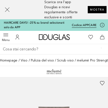
Scarica ora l'app
[navigation.slideout.screenreader]
Douglas e ricevi
MOSTRA
regolarmente offerte
esclusive e sconti
HAIRCARE DAYS! -25% su brand selezionati
Codice:
APPCARE
solo da APP
A Douglas Home
Alla Mia Li
Apri menu
Al Mio Account
Al 
Menu
Torna indietro
Esegui ricerca
Homepage
Viso
Pulizia del viso
Scrub viso
melumé Pro Strength