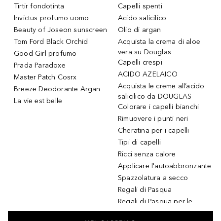
Tirtir fondotinta
Capelli spenti
Invictus profumo uomo
Acido salicilico
Beauty of Joseon sunscreen
Olio di argan
Tom Ford Black Orchid
Acquista la crema di aloe
vera su Douglas
Good Girl profumo
Capelli crespi
Prada Paradoxe
ACIDO AZELAICO
Master Patch Cosrx
Acquista le creme all’acido
Breeze Deodorante Argan
salicilico da DOUGLAS
La vie est belle
Colorare i capelli bianchi
Rimuovere i punti neri
Cheratina per i capelli
Tipi di capelli
Ricci senza calore
Applicare l'autoabbronzante
Spazzolatura a secco
Regali di Pasqua
Regali di Pasqua per le
donne