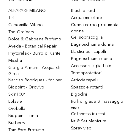
ALFAPARF MILANO
Blush e Fard
Tirtir
Acqua micellare
Camomilla Milano
Crema corpo profumata
donna
The Ordinary
Gel sopracciglia
Dolce & Gabbana Profumo
Bagnoschiuma donna
Aveda - Botanical Repair
Elastici per capelli
Phytorelax - Burro di Karitè
Bagnoschiuma uomo
Missha
Accessori ciglia finte
Giorgio Armani - Acqua di
Termoprotettori
Gioia
Narciso Rodriguez - for her
Arricciacapelli
Biopoint - Orovivo
Spazzole rotanti
Skin1004
Bigodini
Lolavie
Rulli di giada & massaggio
viso
Orebella
Cofanetto trucchi
Biopoint - Tinta
Kit & Set Manicure
Burberry
Spray viso
Tom Ford Profumo