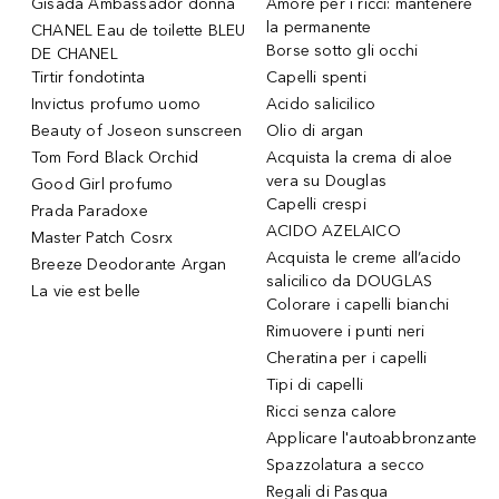
Gisada Ambassador donna
Amore per i ricci: mantenere
la permanente
CHANEL Eau de toilette BLEU
Borse sotto gli occhi
DE CHANEL
Tirtir fondotinta
Capelli spenti
Invictus profumo uomo
Acido salicilico
Beauty of Joseon sunscreen
Olio di argan
Tom Ford Black Orchid
Acquista la crema di aloe
vera su Douglas
Good Girl profumo
Capelli crespi
Prada Paradoxe
ACIDO AZELAICO
Master Patch Cosrx
Acquista le creme all’acido
Breeze Deodorante Argan
salicilico da DOUGLAS
La vie est belle
Colorare i capelli bianchi
Rimuovere i punti neri
Cheratina per i capelli
Tipi di capelli
Ricci senza calore
Applicare l'autoabbronzante
Spazzolatura a secco
Regali di Pasqua