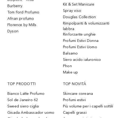
Kit & Set Manicure
Burberry
Spray viso
Tom Ford Profumo
Douglas Collection
Afnan profumo
Rimpolpanti & volumizzanti
Florence by Mills
labbra
Dyson
Rinforzante unghie
Profumi Estivi Donna
Profumi Estivi Uomo
Balsamo
Siero acido ialuronico
Phon
Make up
TOP PRODOTTI
TOP NOVITÀ
Bianco Latte Profumo
Skincare coreana
Sol de Janeiro 62
Profumi estivi
Sweed siero ciglia
Più volume per i capelli sottili
Gisada Ambassador uomo
Capelli grassi