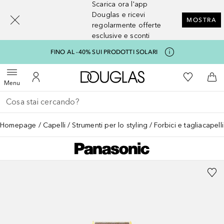
Scarica ora l'app
[navigation.slideout.screenreader]
Douglas e ricevi
MOSTRA
regolarmente offerte
esclusive e sconti
FINO AL -40% SUI PRODOTTI SOLARI
A Douglas Home
Alla Mia Li
Apri menu
Al Mio Account
Al 
Menu
Torna indietro
Esegui ricerca
Homepage
Capelli
Strumenti per lo styling
Forbici e tagliacapelli