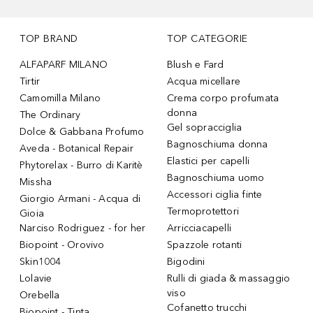
TOP BRAND
TOP CATEGORIE
ALFAPARF MILANO
Blush e Fard
Tirtir
Acqua micellare
Camomilla Milano
Crema corpo profumata
donna
The Ordinary
Gel sopracciglia
Dolce & Gabbana Profumo
Bagnoschiuma donna
Aveda - Botanical Repair
Elastici per capelli
Phytorelax - Burro di Karitè
Bagnoschiuma uomo
Missha
Accessori ciglia finte
Giorgio Armani - Acqua di
Termoprotettori
Gioia
Narciso Rodriguez - for her
Arricciacapelli
Biopoint - Orovivo
Spazzole rotanti
Skin1004
Bigodini
Lolavie
Rulli di giada & massaggio
viso
Orebella
Cofanetto trucchi
Biopoint - Tinta