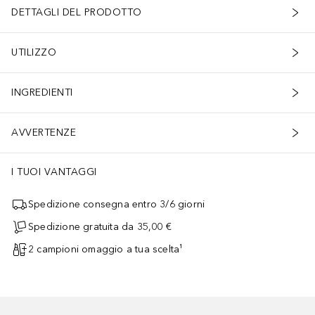
iche o incendi.- Non utilizzare l'apparecchio in modo da superare la 
DETTAGLI DEL PRODOTTO
UTILIZZO
INGREDIENTI
AVVERTENZE
I TUOI VANTAGGI
Spedizione consegna entro 3/6 giorni
Spedizione gratuita da 35,00 €
2 campioni omaggio a tua scelta¹